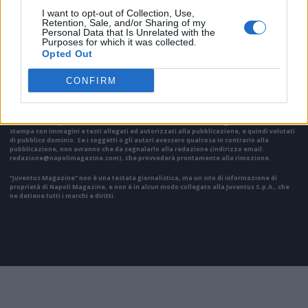
I want to opt-out of Collection, Use,
Retention, Sale, and/or Sharing of my
Personal Data that Is Unrelated with the
VAI ALLA VERSIONE CLASSICA
Purposes for which it was collected.
Opted Out
CONFIRM
Il materiale (testo, foto e video) consultabile in questo portale è di nostra proprietà.
Alcune foto (screenshot) ed articoli presenti su "Juventus Magazine" sono in parte giunti
da internet, in quanto arrivati alla nostra attenzione attraverso regolari comunicati
stampa con immagini e testi allegati ed autorizzati alla pubblicazione, e quindi valutati
di pubblico dominio. Se i soggetti o gli autori avessero qualcosa in contrario alla
pubblicazione, non avranno che da segnalarlo alla redazione (indirizzo email:
redazione@napolimagazine.com
), che provvederà prontamente alla rimozione.
"Juventus Magazine" non è una testata giornalistica, ma un sito di informazione di
proprietà di Napoli Magazine, e non è in alcun modo collegato alla Juventus S.p.A., che
ne detiene tutti i marchi e diritti.