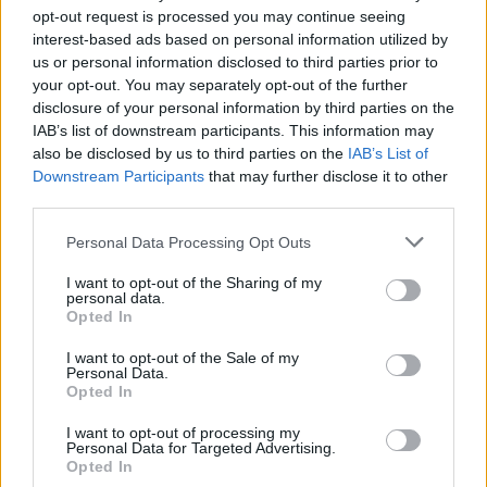
accettazione prevista, per la stagione sportiva 2023/2024,
opt-out request is processed you may continue seeing
dal Sistema Licenze Nazionali della Lega Pro 2023/24, Titolo I,
interest-based ads based on personal information utilized by
paragrafo I, lett. D, n. 3, per non aver provveduto al
us or personal information disclosed to third parties prior to
versamento, entro il 30 dicembre 2025, o comunque entro il
your opt-out. You may separately opt-out of the further
termine del 31 marzo 2026 così come richiesto dalla società,
disclosure of your personal information by third parties on the
IAB’s list of downstream participants. This information may
della prima tranche, pari ad euro 258.228,45, del contributo
also be disclosed by us to third parties on the
IAB’s List of
annuale di mutualità.
Downstream Participants
that may further disclose it to other
third parties.
Personal Data Processing Opt Outs
I want to opt-out of the Sharing of my
personal data.
Opted In
I want to opt-out of the Sale of my
Personal Data.
Opted In
I want to opt-out of processing my
Personal Data for Targeted Advertising.
Opted In