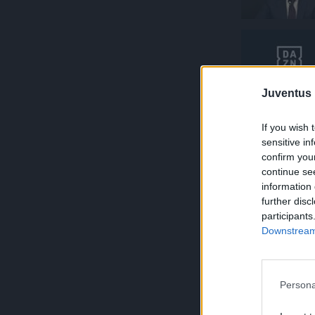
Juventus 
If you wish 
sensitive in
confirm you
continue se
information 
further disc
participants
Downstream 
Persona