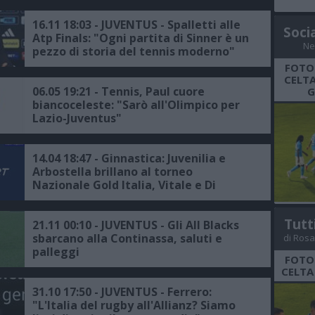
16.11 18:03 - JUVENTUS - Spalletti alle
Soci
Atp Finals: "Ogni partita di Sinner è un
Ne
pezzo di storia del tennis moderno"
FOTO
CELTA
06.05 19:21 - Tennis, Paul cuore
G
biancoceleste: "Sarò all'Olimpico per
Lazio-Juventus"
14.04 18:47 - Ginnastica: Juvenilia e
Arbostella brillano al torneo
Nazionale Gold Italia, Vitale e Di
Giorgio sul podio
Tutt
21.11 00:10 - JUVENTUS - Gli All Blacks
sbarcano alla Continassa, saluti e
di Rosa
palleggi
FOTO
CELTA
31.10 17:50 - JUVENTUS - Ferrero:
"L'Italia del rugby all'Allianz? Siamo