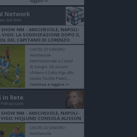
leggere >>
al Network
ws dal Web
 SHOW NM - AMICHEVOLE, NAPOLI-
 VIGO: LA SODDISFAZIONE DOPO IL
OL DEL CAPITANO DI LORENZO
CASTEL DI SANGRO -
Amichevole
internazionale a Castel
di Sangro. Gli azzurri
sfidano il Celta Vigo allo
stadio Teofilo Patini...
Continua a leggere >>
i In Rete
 Petrazzuolo
 SHOW NM - AMICHEVOLE, NAPOLI-
 VIGO: HOJLUND CONSOLA ALISSON
CASTEL DI SANGRO -
Amichevole