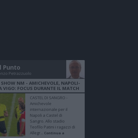
Il Punto
enzo Petrazzuolo
 SHOW NM - AMICHEVOLE, NAPOLI-
A VIGO: FOCUS DURANTE IL MATCH
CASTEL DI SANGRO -
Amichevole
internazionale per il
Napoli a Castel di
Sangro. Allo stadio
Teofilo Patini i ragazzi di
Allegr...
Continua a