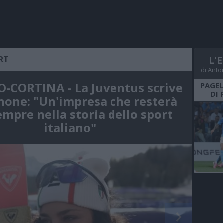
RT
L'E
di Anto
-CORTINA - La Juventus scrive
PAGEL
DI 
none: "Un'impresa che resterà
empre nella storia dello sport
italiano"