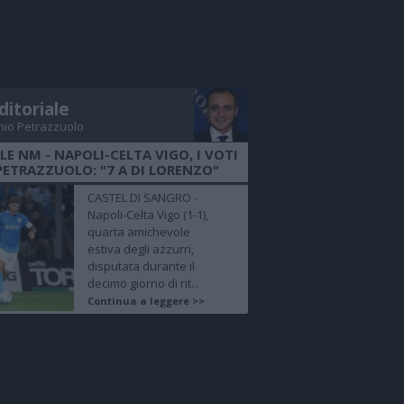
ditoriale
nio Petrazzuolo
LE NM - NAPOLI-CELTA VIGO, I VOTI
PETRAZZUOLO: "7 A DI LORENZO"
CASTEL DI SANGRO -
Napoli-Celta Vigo (1-1),
quarta amichevole
estiva degli azzurri,
disputata durante il
decimo giorno di rit...
Continua a leggere >>