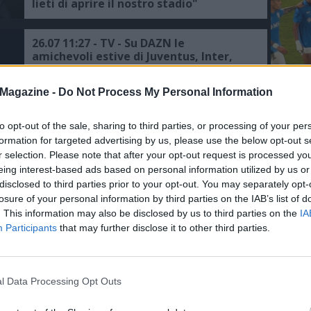
lieti di aprire il nostro stadio"
26.07 11:27 - TV - Su DAZN le
amichevoli estive di Juventus, Inter,
Milan, Roma, Lazio, Atalanta,
Fiorentina e Torino
L'An
Magazine -
Do Not Process My Personal Information
del Nu
06.06 15:53 - Rugby, Italia-All Blacks a
novembre nello stadio della Juventus
FOTO
to opt-out of the sale, sharing to third parties, or processing of your per
C
formation for targeted advertising by us, please use the below opt-out s
r selection. Please note that after your opt-out request is processed y
eing interest-based ads based on personal information utilized by us or
13.11 16:33 - A CASTELLAMMARE -
disclosed to third parties prior to your opt-out. You may separately opt-
International Sport Film Festival, al
losure of your personal information by third parties on the IAB’s list of
via la seconda edizione, tra gli ospiti i
campioni della Juvecaserta
. This information may also be disclosed by us to third parties on the
IA
scudettata
Participants
that may further disclose it to other third parties.
26.10 22:20 - Tennis: Atp 500, coro
contro la Juve dagli altoparlanti
durante il match Sinner-Sonego
l Data Processing Opt Outs
02.09 12:59 - Equitazione, Europei di