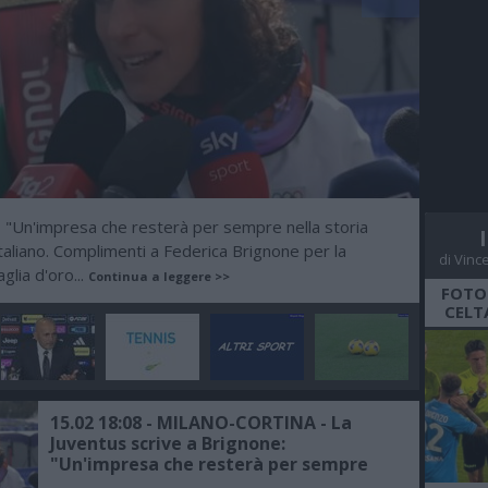
"Un'impresa che resterà per sempre nella storia
-
italiano. Complimenti a Federica Brignone per la
di Vinc
lia d'oro...
Continua a leggere >>
FOTO
CELT
15.02 18:08 - MILANO-CORTINA - La
Juventus scrive a Brignone:
"Un'impresa che resterà per sempre
nella storia dello sport italiano"