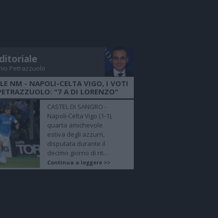
ditoriale
nio Petrazzuolo
LE NM - NAPOLI-CELTA VIGO, I VOTI
PETRAZZUOLO: "7 A DI LORENZO"
CASTEL DI SANGRO -
Napoli-Celta Vigo (1-1),
quarta amichevole
estiva degli azzurri,
disputata durante il
decimo giorno di rit...
Continua a leggere >>