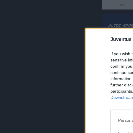
Juventus 
If you wish 
sensitive in
confirm you
continue se
information 
further disc
participants
Downstream 
Persona