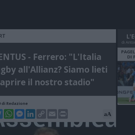
RT
L'E
di Anto
PAGEL
NTUS - Ferrero: "L'Italia
DI 
gby all'Allianz? Siamo lieti
 aprire il nostro stadio"
50 di Redazione
k
tter
WhatsApp
Messenger
LinkedIn
Copy
Email
Print
aA
Link