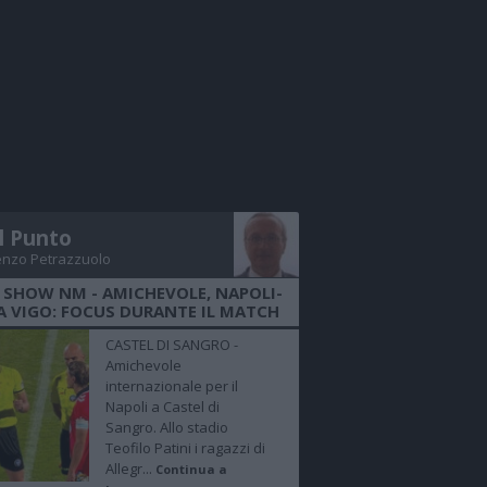
Il Punto
enzo Petrazzuolo
 SHOW NM - AMICHEVOLE, NAPOLI-
A VIGO: FOCUS DURANTE IL MATCH
CASTEL DI SANGRO -
Amichevole
internazionale per il
Napoli a Castel di
Sangro. Allo stadio
Teofilo Patini i ragazzi di
Allegr...
Continua a