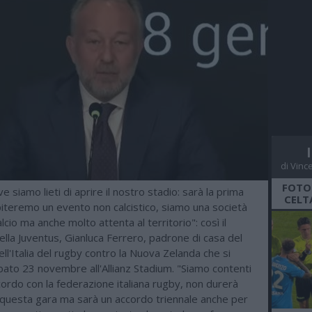
di Vinc
FOTO
e siamo lieti di aprire il nostro stadio: sarà la prima
CELT
piteremo un evento non calcistico, siamo una società
lcio ma anche molto attenta al territorio": così il
lla Juventus, Gianluca Ferrero, padrone di casa del
ll'Italia del rugby contro la Nuova Zelanda che si
bato 23 novembre all'Allianz Stadium. "Siamo contenti
ordo con la federazione italiana rugby, non durerà
 questa gara ma sarà un accordo triennale anche per