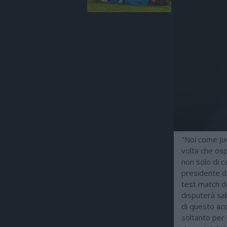
"Noi come Juv
volta che os
non solo di ca
presidente de
test match de
disputerà sa
di questo acc
soltanto per