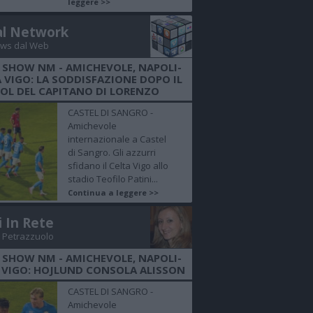
leggere >>
al Network
ws dal Web
 SHOW NM - AMICHEVOLE, NAPOLI-
 VIGO: LA SODDISFAZIONE DOPO IL
OL DEL CAPITANO DI LORENZO
CASTEL DI SANGRO -
Amichevole
internazionale a Castel
di Sangro. Gli azzurri
sfidano il Celta Vigo allo
stadio Teofilo Patini...
Continua a leggere >>
i In Rete
 Petrazzuolo
 SHOW NM - AMICHEVOLE, NAPOLI-
 VIGO: HOJLUND CONSOLA ALISSON
CASTEL DI SANGRO -
Amichevole