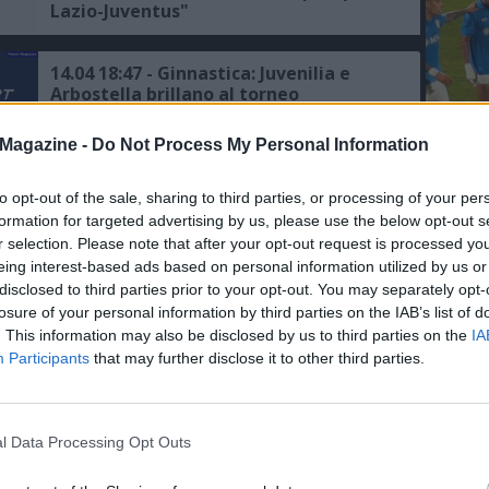
Lazio-Juventus"
14.04 18:47 - Ginnastica: Juvenilia e
Arbostella brillano al torneo
Nazionale Gold Italia, Vitale e Di
Giorgio sul podio
L'An
Magazine -
Do Not Process My Personal Information
del Nu
21.11 00:10 - JUVENTUS - Gli All Blacks
FOTO
sbarcano alla Continassa, saluti e
to opt-out of the sale, sharing to third parties, or processing of your per
C
palleggi
formation for targeted advertising by us, please use the below opt-out s
r selection. Please note that after your opt-out request is processed y
eing interest-based ads based on personal information utilized by us or
31.10 17:50 - JUVENTUS - Ferrero:
disclosed to third parties prior to your opt-out. You may separately opt-
"L'Italia del rugby all'Allianz? Siamo
losure of your personal information by third parties on the IAB’s list of
lieti di aprire il nostro stadio"
. This information may also be disclosed by us to third parties on the
IA
Participants
that may further disclose it to other third parties.
26.07 11:27 - TV - Su DAZN le
amichevoli estive di Juventus, Inter,
Milan, Roma, Lazio, Atalanta,
l Data Processing Opt Outs
Fiorentina e Torino
06.06 15:53 - Rugby, Italia-All Blacks a