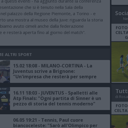
à a questi eventi - ha aggiunto durante la conferenza
sentazione che si è tenuto nella Sala della
Soci
nel palazzo della Regione Piemonte, a Torino - e
Ne
o una mostra al museo della Juve: riguarda la storia
bbiamo avuto cimeli anche dalla federazione
FOTO
 e resterà aperta fino al giorno del match".
CELTA
G
ME ALTRI SPORT
15.02 18:08 - MILANO-CORTINA - La
Juventus scrive a Brignone:
"Un'impresa che resterà per sempre
nella storia dello sport italiano"
Tutt
16.11 18:03 - JUVENTUS - Spalletti alle
di Rosa
Atp Finals: "Ogni partita di Sinner è un
pezzo di storia del tennis moderno"
FOTO
CELTA
06.05 19:21 - Tennis, Paul cuore
biancoceleste: "Sarò all'Olimpico per