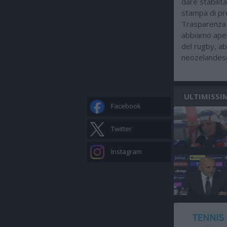
dare stabilit
stampa di pre
Trasparenza 
abbiamo apert
del rugby, a
neozelandese
ULTIMISSI
Facebook
Twitter
Instagram