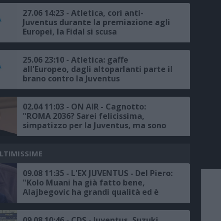
27.06 14:23 - Atletica, cori anti-
Juventus durante la premiazione agli
Europei, la Fidal si scusa
25.06 23:10 - Atletica: gaffe
all'Europeo, dagli altoparlanti parte il
brano contro la Juventus
02.04 11:03 - ON AIR - Cagnotto:
"ROMA 2036? Sarei felicissima,
simpatizzo per la Juventus, ma sono
anche un po’ Romanista"
ULTIMISSIME
09.08 11:35 - L'EX JUVENTUS - Del Piero:
"Kolo Muani ha già fatto bene,
Alajbegovic ha grandi qualità ed è
molto giovane, in prospettiva futura
è tanta roba"
09.08 10:46 - CDS - Juventus, Suzuki