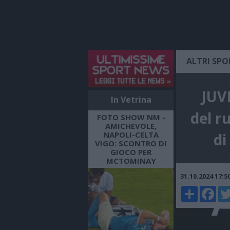
ALTRI SPO
JUVE
In Vetrina
del ru
FOTO SHOW NM -
AMICHEVOLE,
NAPOLI-CELTA
di
VIGO: SCONTRO DI
GIOCO PER
MCTOMINAY
31.10.2024 17:
Share
Faceboo
Twi