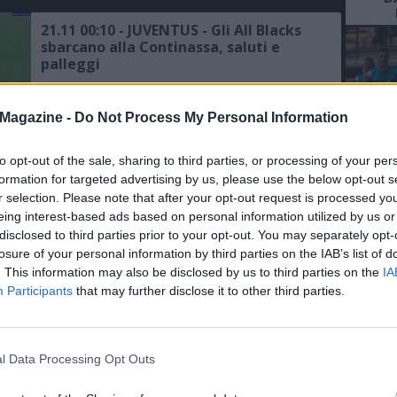
21.11 00:10 - JUVENTUS - Gli All Blacks
sbarcano alla Continassa, saluti e
palleggi
31.10 17:50 - JUVENTUS - Ferrero:
Magazine -
Do Not Process My Personal Information
"L'Italia del rugby all'Allianz? Siamo
lieti di aprire il nostro stadio"
to opt-out of the sale, sharing to third parties, or processing of your per
L'An
formation for targeted advertising by us, please use the below opt-out s
26.07 11:27 - TV - Su DAZN le
del Nu
r selection. Please note that after your opt-out request is processed y
amichevoli estive di Juventus, Inter,
eing interest-based ads based on personal information utilized by us or
FO
Milan, Roma, Lazio, Atalanta,
disclosed to third parties prior to your opt-out. You may separately opt-
R
Fiorentina e Torino
losure of your personal information by third parties on the IAB’s list of
. This information may also be disclosed by us to third parties on the
IA
06.06 15:53 - Rugby, Italia-All Blacks a
Participants
that may further disclose it to other third parties.
novembre nello stadio della Juventus
l Data Processing Opt Outs
13.11 16:33 - A CASTELLAMMARE -
International Sport Film Festival, al