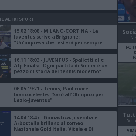
ME ALTRI SPORT
15.02 18:08 - MILANO-CORTINA - La
Soci
Juventus scrive a Brignone:
Ne
"Un'impresa che resterà per sempre
FOT
nella storia dello sport italiano"
N
16.11 18:03 - JUVENTUS - Spalletti alle
Atp Finals: "Ogni partita di Sinner è un
pezzo di storia del tennis moderno"
06.05 19:21 - Tennis, Paul cuore
biancoceleste: "Sarò all'Olimpico per
Lazio-Juventus"
Tutt
14.04 18:47 - Ginnastica: Juvenilia e
di Rosa
Arbostella brillano al torneo
Nazionale Gold Italia, Vitale e Di
VID
Giorgio sul podio
D