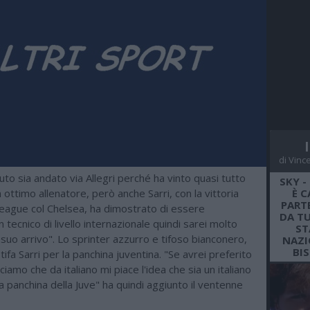
di Vinc
iuto sia andato via Allegri perché ha vinto quasi tutto
SKY -
 ottimo allenatore, però anche Sarri, con la vittoria
È C
PARTE
League col Chelsea, ha dimostrato di essere
DA TU
tecnico di livello internazionale quindi sarei molto
ST
suo arrivo". Lo sprinter azzurro e tifoso bianconero,
NAZI
BI
tifa Sarri per la panchina juventina. "Se avrei preferito
ciamo che da italiano mi piace l'idea che sia un italiano
a panchina della Juve" ha quindi aggiunto il ventenne