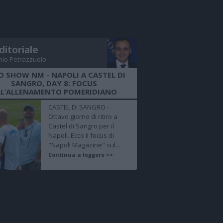
ditoriale
nio Petrazzuolo
O SHOW NM - NAPOLI A CASTEL DI
SANGRO, DAY 8: FOCUS
LL’ALLENAMENTO POMERIDIANO
CASTEL DI SANGRO -
Ottavo giorno di ritiro a
Castel di Sangro per il
Napoli. Ecco il focus di
"Napoli Magazine" sul...
Continua a leggere >>