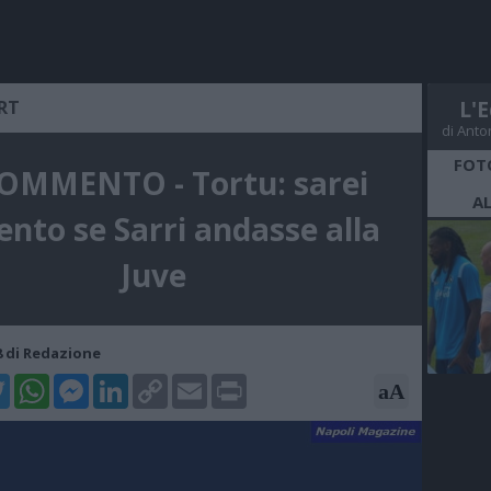
RT
L'E
di Anto
FOT
COMMENTO - Tortu: sarei
A
ento se Sarri andasse alla
Juve
08 di Redazione
k
tter
WhatsApp
Messenger
LinkedIn
Copy
Email
Print
aA
Link