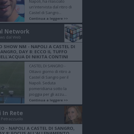
Napoli, ha rilasciato
un'intervista dal ritiro di
Castel di Sangro...
Continua a leggere >>
al Network
ws dal Web
O SHOW NM - NAPOLI A CASTEL DI
SANGRO, DAY 8: ECCO IL TUFFO
ELL’ACQUA DI NIKITA CONTINI
CASTEL DI SANGRO -
Ottavo giorno di ritiro a
Castel di Sangro per il
Napoli. Seduta
pomeridiana sotto la
pioggia per gli azzu...
Continua a leggere >>
i In Rete
 Petrazzuolo
EO - NAPOLI A CASTEL DI SANGRO,
AY 8: FOCUS ALL’ALLENAMENTO