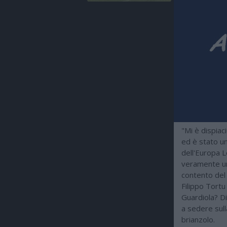
"Mi è dispiac
ed è stato un
dell'Europa 
veramente un 
contento del 
Filippo Tortu 
Guardiola? Di
a sedere sull
brianzolo.