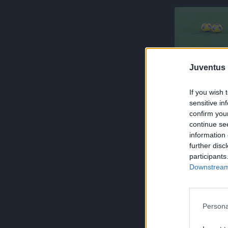
Juventus 
If you wish 
sensitive in
confirm you
continue se
information 
further disc
participants
Downstream 
Persona