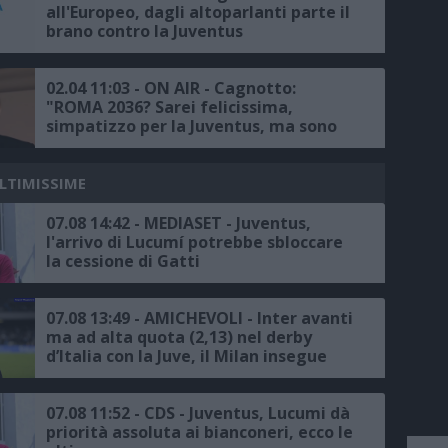
all'Europeo, dagli altoparlanti parte il
brano contro la Juventus
02.04 11:03 - ON AIR - Cagnotto:
"ROMA 2036? Sarei felicissima,
simpatizzo per la Juventus, ma sono
anche un po’ Romanista"
ULTIMISSIME
07.08 14:42 - MEDIASET - Juventus,
l'arrivo di Lucumí potrebbe sbloccare
la cessione di Gatti
07.08 13:49 - AMICHEVOLI - Inter avanti
ma ad alta quota (2,13) nel derby
d’Italia con la Juve, il Milan insegue
contro il Chelsea
07.08 11:52 - CDS - Juventus, Lucumi dà
priorità assoluta ai bianconeri, ecco le