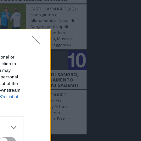
CASTEL DI SANGRO (AQ) -
Nono giorno di
allenamenti a Castel di
Sangro per il Napoli.
Durante la seduta
pomeridiana, Massimili...
Continua a leggere >>
sonal or
golo
ection to
mero 10
ou may
EO - NAPOLI A CASTEL DI SANGRO,
 personal
AY 9: FOCUS ALL'ALLENAMENTO
out of the
ERIDIANO, LE IMMAGINI SALIENTI
 downstream
CASTEL DI SANGRO -
B’s List of
Napoli a Castel di
Sangro, Day 9: focus
all'allenamento
pomeridiano. Ecco le
immagini.