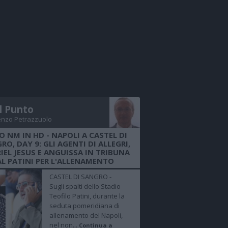
Il Punto
enzo Petrazzuolo
O NM IN HD - NAPOLI A CASTEL DI
RO, DAY 9: GLI AGENTI DI ALLEGRI,
IEL JESUS E ANGUISSA IN TRIBUNA
AL PATINI PER L'ALLENAMENTO
CASTEL DI SANGRO -
Sugli spalti dello Stadio
Teofilo Patini, durante la
seduta pomeridiana di
allenamento del Napoli,
nel non...
Continua a