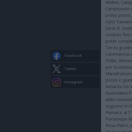
Molise, Campan
Campionato di
primo posto,
Gym Taviano 
Serie B. Sod
creduto fino
poter complet
Terzo gradino
Cammarota co
Facebook
Pollio, Anton
per Evoluzio
Twitter
Mariafrances
posto è giunt
Instagram
Annarita De V
Guendalina P
della Ginnas
seguono in cl
Fiumara, al 1
Partenope Nap
Rosa Pierri, 
Occhi puntat