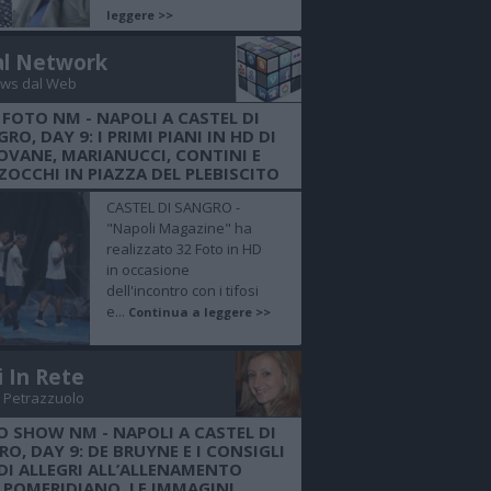
leggere >>
al Network
ws dal Web
 FOTO NM - NAPOLI A CASTEL DI
RO, DAY 9: I PRIMI PIANI IN HD DI
OVANE, MARIANUCCI, CONTINI E
OCCHI IN PIAZZA DEL PLEBISCITO
CASTEL DI SANGRO -
"Napoli Magazine" ha
realizzato 32 Foto in HD
in occasione
dell'incontro con i tifosi
e...
Continua a leggere >>
i In Rete
 Petrazzuolo
O SHOW NM - NAPOLI A CASTEL DI
O, DAY 9: DE BRUYNE E I CONSIGLI
DI ALLEGRI ALL’ALLENAMENTO
POMERIDIANO, LE IMMAGINI