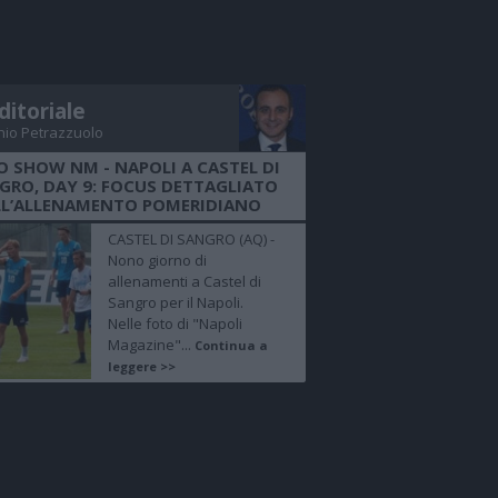
ditoriale
nio Petrazzuolo
O SHOW NM - NAPOLI A CASTEL DI
GRO, DAY 9: FOCUS DETTAGLIATO
LL’ALLENAMENTO POMERIDIANO
CASTEL DI SANGRO (AQ) -
Nono giorno di
allenamenti a Castel di
Sangro per il Napoli.
Nelle foto di "Napoli
Magazine"...
Continua a
leggere >>