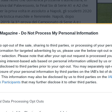
siva dal Palavesuvio, la Final Six di Serie A1 e A2 che
r la priva volta in assoluto a Napoli, gli scudetti 2020
 Artistica maschile e femminile. Napoli, dopo
 2019, la 3^ prova del Campionato di Serie A e i
aliani Assoluti Gam e Gaf, ancora Napoli grande
della Ginnastica con un’organizzazione che ha già
Magazine -
Do Not Process My Personal Information
otale affidabilità. Appuntamento a domenica per la
stica dal Palavesuvio.
to opt-out of the sale, sharing to third parties, or processing of your per
L'An
formation for targeted advertising by us, please use the below opt-out s
del Nu
r selection. Please note that after your opt-out request is processed y
VID
eing interest-based ads based on personal information utilized by us or
ME ALTRI SPORT
D
disclosed to third parties prior to your opt-out. You may separately opt-
POM
losure of your personal information by third parties on the IAB’s list of
15.02 18:08 - MILANO-CORTINA - La
. This information may also be disclosed by us to third parties on the
IA
Juventus scrive a Brignone:
"Un'impresa che resterà per sempre
Participants
that may further disclose it to other third parties.
nella storia dello sport italiano"
16.11 18:03 - JUVENTUS - Spalletti alle
Atp Finals: "Ogni partita di Sinner è un
l Data Processing Opt Outs
pezzo di storia del tennis moderno"