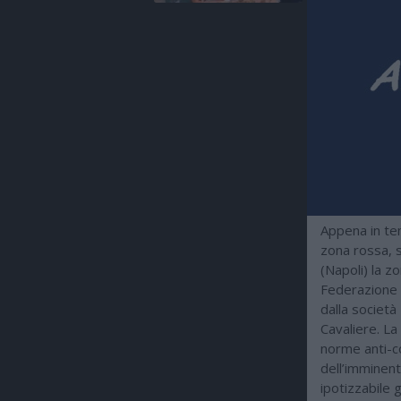
Appena in te
zona rossa, s
(Napoli) la z
Federazione G
dalla societ
Cavaliere. La
norme anti-c
dell’imminen
ipotizzabile g