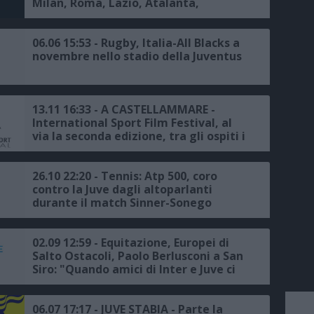
Milan, Roma, Lazio, Atalanta,
Fiorentina e Torino
06.06 15:53 - Rugby, Italia-All Blacks a
novembre nello stadio della Juventus
13.11 16:33 - A CASTELLAMMARE -
International Sport Film Festival, al
via la seconda edizione, tra gli ospiti i
campioni della Juvecaserta
scudettata
26.10 22:20 - Tennis: Atp 500, coro
contro la Juve dagli altoparlanti
durante il match Sinner-Sonego
02.09 12:59 - Equitazione, Europei di
Salto Ostacoli, Paolo Berlusconi a San
Siro: "Quando amici di Inter e Juve ci
dissero di darci all'ippica..."
06.07 17:17 - JUVE STABIA - Parte la