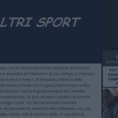
di Vinc
mpo, poche ore prima che la Campania diventasse
FOT
i è disputata al Palaveliero di San Giorgio a Cremano
SANG
GABR
ona tecnica 5 Serie C di Ginnastica Ritmica della
innastica d’Italia con l’organizzazione ben curata
à Evoluzione Danza Angri presieduta da Colomba
 competizione, se pur nel pieno rispetto di tutte le
ontagio Covid -19, ha certamente risentito
te declassamento sanitario della Campania, non più
ialla. Infatti, solo 8 società, delle 21 squadre di