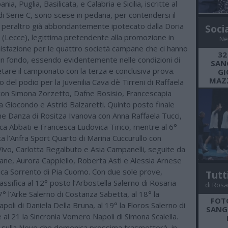
ia, Puglia, Basilicata, e Calabria e Sicilia, iscritte al
 Serie C, sono scese in pedana, per contendersi il
 peraltro già abbondantemente ipotecato dalla Doria
Soci
(Lecce), legittima pretendente alla promozione in
Ne
disfazione per le quattro società campane che ci hanno
32
 in fondo, essendo evidentemente nelle condizioni di
SANG
are il campionato con la terza e conclusiva prova.
GI
MAZZ
 del podio per la Juvenilia Cava dè Tirreni di Raffaela
n Simona Zorzetto, Dafne Bosisio, Francescapia
ia Giocondo e Astrid Balzaretti. Quinto posto finale
ne Danza di Rositza Ivanova con Anna Raffaela Tucci,
ca Abbati e Francesca Ludovica Tirico, mentre al 6°
a l’Anfra Sport Quarto di Marina Cuccurullo con
ivo, Carlotta Regalbuto e Asia Campanelli, seguite da
ane, Aurora Cappiello, Roberta Asti e Alessia Arnese
tica Sorrento di Pia Cuomo. Con due sole prove,
Tutt
assifica al 12° posto l’Arbostella Salerno di Rosaria
di Rosa
7° l’Arke Salerno di Costanza Sabetta, al 18° la
FOT
oli di Daniela Della Bruna, al 19° la Floros Salerno di
SANGR
e al 21 la Sincronia Vomero Napoli di Simona Scalella.
i sulla Nove che domenica prossima trasmetterà, in