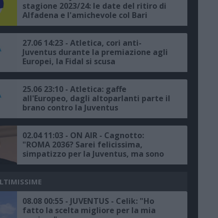
stagione 2023/24: le date del ritiro di
Alfadena e l'amichevole col Bari
27.06 14:23 - Atletica, cori anti-
Juventus durante la premiazione agli
Europei, la Fidal si scusa
25.06 23:10 - Atletica: gaffe
all'Europeo, dagli altoparlanti parte il
brano contro la Juventus
02.04 11:03 - ON AIR - Cagnotto:
"ROMA 2036? Sarei felicissima,
simpatizzo per la Juventus, ma sono
anche un po’ Romanista"
ULTIMISSIME
08.08 00:55 - JUVENTUS - Celik: "Ho
fatto la scelta migliore per la mia