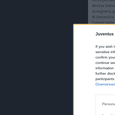
diretta televi
assegnerà, pe
di Ginnastica
l’Universiade
Campionati It
palcoscenico 
Juventus 
dimostrato t
Grande Ginna
If you wish 
sensitive in
confirm you
continue se
ULTIMISSI
information 
further disc
participants
Downstream 
Persona