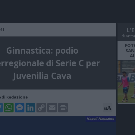
RT
L'E
di Anto
FOT
Ginnastica: podio
SAN
A
erregionale di Serie C per
Juvenilia Cava
16 di Redazione
k
tter
WhatsApp
Messenger
LinkedIn
Copy
Email
Print
aA
Link