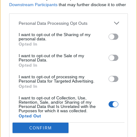
Downstream Participants
that may further disclose it to other
third parties.
Personal Data Processing Opt Outs
I want to opt-out of the Sharing of my
personal data.
Opted In
I want to opt-out of the Sale of my
Personal Data.
VAI ALLA VERSIONE CLASSICA
Opted In
I want to opt-out of processing my
Personal Data for Targeted Advertising.
Opted In
Il materiale (testo, foto e video) consultabile in questo portale è di nostra proprietà.
Alcune foto (screenshot) ed articoli presenti su "Juventus Magazine" sono in parte giunti
I want to opt-out of Collection, Use,
da internet, in quanto arrivati alla nostra attenzione attraverso regolari comunicati
Retention, Sale, and/or Sharing of my
stampa con immagini e testi allegati ed autorizzati alla pubblicazione, e quindi valutati
Personal Data that Is Unrelated with the
di pubblico dominio. Se i soggetti o gli autori avessero qualcosa in contrario alla
Purposes for which it was collected.
pubblicazione, non avranno che da segnalarlo alla redazione (indirizzo email:
Opted Out
redazione@napolimagazine.com
), che provvederà prontamente alla rimozione.
"Juventus Magazine" non è una testata giornalistica, ma un sito di informazione di
CONFIRM
proprietà di Napoli Magazine, e non è in alcun modo collegato alla Juventus S.p.A., che
ne detiene tutti i marchi e diritti.