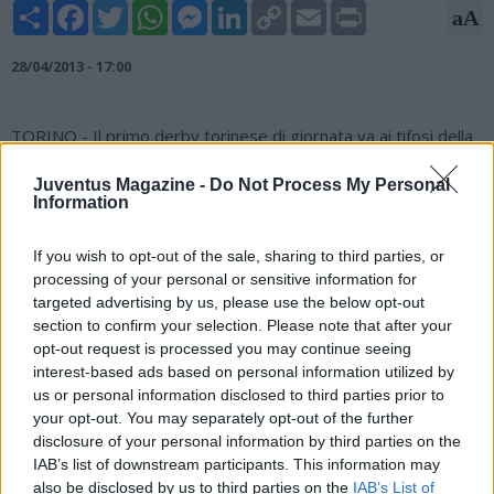
Share
Facebook
Twitter
WhatsApp
Messenger
LinkedIn
Copy
Email
Print
aA
Link
28/04/2013 - 17:00
TORINO - Il primo derby torinese di giornata va ai tifosi della
Juve. I sostenitori bianconeri hanno vinto la prima edizione di
Run Together, il 'derby di corsa', una sfida podistica sulla
Juventus Magazine -
Do Not Process My Personal
Information
distanza di 11 km. Partenza dalla curva Maratona dello stadio,
cuore del tifo granata, e arrivo alla curva Scirea dello Juventus
Stadium, casa degli juventini. Il format della sfida e' stato
If you wish to opt-out of the sale, sharing to third parties, or
mutuato da Madrid, che ogni anno mette di fronte i tifosi di
processing of your personal or sensitive information for
targeted advertising by us, please use the below opt-out
Real e Atletico prima del derby.
section to confirm your selection. Please note that after your
opt-out request is processed you may continue seeing
interest-based ads based on personal information utilized by
us or personal information disclosed to third parties prior to
your opt-out. You may separately opt-out of the further
disclosure of your personal information by third parties on the
IAB’s list of downstream participants. This information may
also be disclosed by us to third parties on the
IAB’s List of