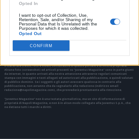
Opted In
I want to opt-out of Collection, Use,
Retention, Sale, and/or Sharing of my
Personal Data that Is Unrelated with the
Purposes for which it was collected.
VAI ALLA VERSIONE CLASSICA
Opted Out
CONFIRM
Il materiale (testo, foto e video) consultabile in questo portale è di nostra proprietà.
Alcune foto (screenshot) ed articoli presenti su "Juventus Magazine" sono in parte giunti
da internet, in quanto arrivati alla nostra attenzione attraverso regolari comunicati
stampa con immagini e testi allegati ed autorizzati alla pubblicazione, e quindi valutati
di pubblico dominio. Se i soggetti o gli autori avessero qualcosa in contrario alla
pubblicazione, non avranno che da segnalarlo alla redazione (indirizzo email:
redazione@napolimagazine.com
), che provvederà prontamente alla rimozione.
"Juventus Magazine" non è una testata giornalistica, ma un sito di informazione di
proprietà di Napoli Magazine, e non è in alcun modo collegato alla Juventus S.p.A., che
ne detiene tutti i marchi e diritti.