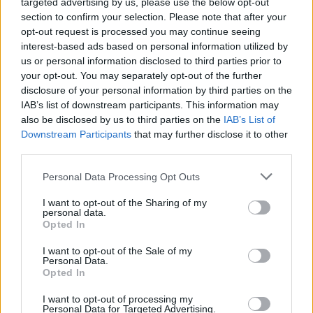
targeted advertising by us, please use the below opt-out
Però mi è dispiaciuto che in Champions non sia andata la Juve".
section to confirm your selection. Please note that after your
L'attaccante è tornato sul travagliato addio ai bianconeri di
opt-out request is processed you may continue seeing
due anni fa: "Mi piacerebbe tornare, io non me ne sarei mai
interest-based ads based on personal information utilized by
andato. Si è anche detto che pretendessi molti soldi, ma la
us or personal information disclosed to third parties prior to
verità è un'altra: non mi è mai stato offerto il rinnovo. Non ne
your opt-out. You may separately opt-out of the further
abbiamo nemmeno parlato. Giuntoli e Thiago Motta mi hanno
disclosure of your personal information by third parties on the
detto: 'Fede, non ci servi, trovati una squadra'. Mi è andata
IAB’s list of downstream participants. This information may
bene, sono ripartito dal Liverpool. Però la Juventus è sempre
also be disclosed by us to third parties on the
IAB’s List of
nel mio cuore, con il club non ho mai parlato di soldi e mai lo
Downstream Participants
that may further disclose it to other
farò".
third parties.
Personal Data Processing Opt Outs
I want to opt-out of the Sharing of my
personal data.
Opted In
I want to opt-out of the Sale of my
Personal Data.
Opted In
I want to opt-out of processing my
Personal Data for Targeted Advertising.