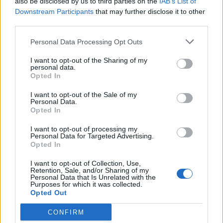
also be disclosed by us to third parties on the
IAB’s List of
Downstream Participants
that may further disclose it to other
third parties.
Personal Data Processing Opt Outs
I want to opt-out of the Sharing of my
personal data.
Opted In
I want to opt-out of the Sale of my
Personal Data.
VAI ALLA VERSIONE CLASSICA
Opted In
I want to opt-out of processing my
Personal Data for Targeted Advertising.
Opted In
Il materiale (testo, foto e video) consultabile in questo portale è di nostra proprietà.
I want to opt-out of Collection, Use,
Alcune foto (screenshot) ed articoli presenti su "Juventus Magazine" sono in parte giunti
Retention, Sale, and/or Sharing of my
da internet, in quanto arrivati alla nostra attenzione attraverso regolari comunicati
Personal Data that Is Unrelated with the
stampa con immagini e testi allegati ed autorizzati alla pubblicazione, e quindi valutati
Purposes for which it was collected.
di pubblico dominio. Se i soggetti o gli autori avessero qualcosa in contrario alla
Opted Out
pubblicazione, non avranno che da segnalarlo alla redazione (indirizzo email:
redazione@napolimagazine.com
), che provvederà prontamente alla rimozione.
CONFIRM
"Juventus Magazine" non è una testata giornalistica, ma un sito di informazione di
proprietà di Napoli Magazine, e non è in alcun modo collegato alla Juventus S.p.A., che