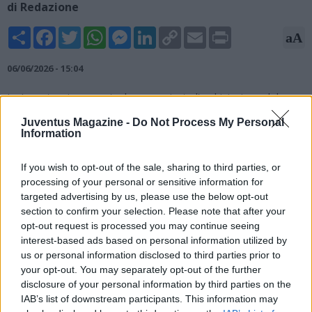
di Redazione
Share
Facebook
Twitter
WhatsApp
Messenger
LinkedIn
Copy
Email
Print
aA
Link
06/06/2026 - 15:04
La Juventus, in una nota, ha comunicato l'archiviazione del
procedimento sul bilancio 2022: "Juventus Football Club S.p.A.
Juventus Magazine -
Do Not Process My Personal
comunica di aver appreso che il GIP presso il Tribunale di
Information
Roma ha disposto l’archiviazione del procedimento originatosi
dalle indagini relative al bilancio al 30 giugno 2022. Tale
If you wish to opt-out of the sale, sharing to third parties, or
procedimento, di cui si era data informativa nel comunicato del
processing of your personal or sensitive information for
6 dicembre 2023 e successivamente nelle relazioni finanziarie
targeted advertising by us, please use the below opt-out
periodiche, riguardava esponenti aziendali e non la Società,
section to confirm your selection. Please note that after your
che non era indagata".
opt-out request is processed you may continue seeing
interest-based ads based on personal information utilized by
us or personal information disclosed to third parties prior to
your opt-out. You may separately opt-out of the further
disclosure of your personal information by third parties on the
IAB’s list of downstream participants. This information may