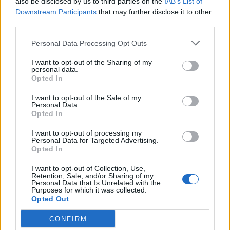
also be disclosed by us to third parties on the
IAB’s List of
Downstream Participants
that may further disclose it to other
third parties.
Personal Data Processing Opt Outs
I want to opt-out of the Sharing of my
personal data.
Opted In
I want to opt-out of the Sale of my
Personal Data.
VAI ALLA VERSIONE CLASSICA
Opted In
I want to opt-out of processing my
Personal Data for Targeted Advertising.
Opted In
Il materiale (testo, foto e video) consultabile in questo portale è di nostra proprietà.
I want to opt-out of Collection, Use,
Alcune foto (screenshot) ed articoli presenti su "Juventus Magazine" sono in parte giunti
Retention, Sale, and/or Sharing of my
da internet, in quanto arrivati alla nostra attenzione attraverso regolari comunicati
Personal Data that Is Unrelated with the
stampa con immagini e testi allegati ed autorizzati alla pubblicazione, e quindi valutati
Purposes for which it was collected.
di pubblico dominio. Se i soggetti o gli autori avessero qualcosa in contrario alla
Opted Out
pubblicazione, non avranno che da segnalarlo alla redazione (indirizzo email:
redazione@napolimagazine.com
), che provvederà prontamente alla rimozione.
CONFIRM
"Juventus Magazine" non è una testata giornalistica, ma un sito di informazione di
proprietà di Napoli Magazine, e non è in alcun modo collegato alla Juventus S.p.A., che