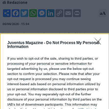
di Redazione
Share
Facebook
Twitter
WhatsApp
Messenger
LinkedIn
Copy
Email
Print
aA
Link
06/06/2026 - 15:04
La Juventus, in una nota, ha comunicato l'archiviazione del
procedimento sul bilancio 2022: "Juventus Football Club S.p.A.
Juventus Magazine -
Do Not Process My Personal
comunica di aver appreso che il GIP presso il Tribunale di
Information
Roma ha disposto l’archiviazione del procedimento originatosi
dalle indagini relative al bilancio al 30 giugno 2022. Tale
If you wish to opt-out of the sale, sharing to third parties, or
procedimento, di cui si era data informativa nel comunicato del
processing of your personal or sensitive information for
6 dicembre 2023 e successivamente nelle relazioni finanziarie
targeted advertising by us, please use the below opt-out
periodiche, riguardava esponenti aziendali e non la Società,
section to confirm your selection. Please note that after your
che non era indagata".
opt-out request is processed you may continue seeing
interest-based ads based on personal information utilized by
us or personal information disclosed to third parties prior to
your opt-out. You may separately opt-out of the further
disclosure of your personal information by third parties on the
IAB’s list of downstream participants. This information may