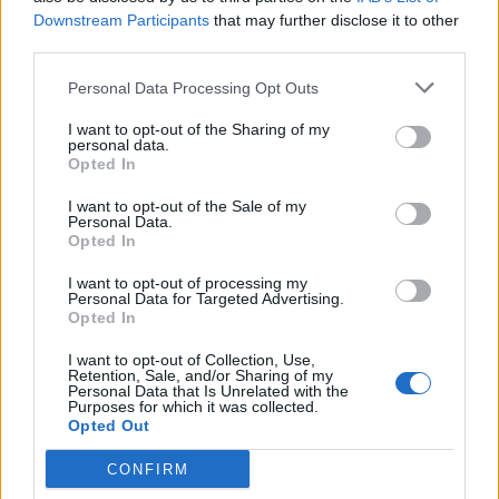
Downstream Participants
that may further disclose it to other
third parties.
Personal Data Processing Opt Outs
I want to opt-out of the Sharing of my
personal data.
Opted In
I want to opt-out of the Sale of my
Personal Data.
VAI ALLA VERSIONE CLASSICA
Opted In
I want to opt-out of processing my
Personal Data for Targeted Advertising.
Opted In
Il materiale (testo, foto e video) consultabile in questo portale è di nostra proprietà.
I want to opt-out of Collection, Use,
Alcune foto (screenshot) ed articoli presenti su "Juventus Magazine" sono in parte giunti
Retention, Sale, and/or Sharing of my
da internet, in quanto arrivati alla nostra attenzione attraverso regolari comunicati
Personal Data that Is Unrelated with the
stampa con immagini e testi allegati ed autorizzati alla pubblicazione, e quindi valutati
di pubblico dominio. Se i soggetti o gli autori avessero qualcosa in contrario alla
Purposes for which it was collected.
pubblicazione, non avranno che da segnalarlo alla redazione (indirizzo email:
Opted Out
redazione@napolimagazine.com
), che provvederà prontamente alla rimozione.
"Juventus Magazine" non è una testata giornalistica, ma un sito di informazione di
CONFIRM
proprietà di Napoli Magazine, e non è in alcun modo collegato alla Juventus S.p.A., che
ne detiene tutti i marchi e diritti.