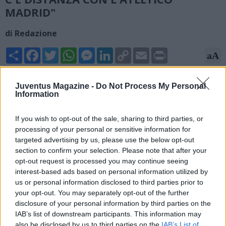
MADRID"
di Redazione
Share
Facebook
Twitter
WhatsApp
Messenger
LinkedIn
Copy
Email
Print
aA
Link
10/06/2026 - 07:45
Juventus Magazine -
Do Not Process My Personal
Information
Orazio Accomando, esperto di mercato Mediaset, rivela su X:
"La Juventus ha raggiunto l’accordo totale con Sorloth.
If you wish to opt-out of the sale, sharing to third parties, or
L’attaccante ha dato il suo sì ai bianconeri. Distanza però tra i
processing of your personal or sensitive information for
bianconeri e l’Atletico, che al momento non scende dalla
targeted advertising by us, please use the below opt-out
richiesta di 40 milioni di euro. I bianconeri potrebbero
section to confirm your selection. Please note that after your
proporre il cartellino di Nico Gonzalez".
opt-out request is processed you may continue seeing
interest-based ads based on personal information utilized by
us or personal information disclosed to third parties prior to
your opt-out. You may separately opt-out of the further
disclosure of your personal information by third parties on the
IAB’s list of downstream participants. This information may
also be disclosed by us to third parties on the
IAB’s List of