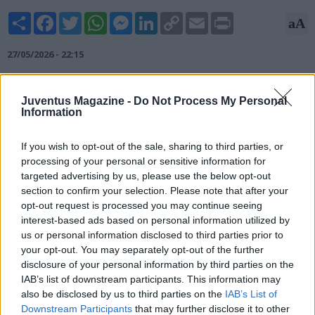
Share
Facebook
Twitter
WhatsApp
Messenger
LinkedIn
Copy
Email
Print
aA
Link
27/05/2026 - 22:15
Non sarà facile strappare Gabriel Jesus all'Arsenal nella
prossima finestra di trasferimenti. Accostato a Milan e Juve in
Juventus Magazine -
Do Not Process My Personal
Information
Serie A, l'attaccante brasiliano è valutato ben 20 milioni di
sterline dai Gunners nonostante il contratto in scadenza nel
giugno del 2027. Al momento quindi il messaggio è chiaro:
If you wish to opt-out of the sale, sharing to third parties, or
Arteta non è intenzionato a fare sconti per il classe 1997.
processing of your personal or sensitive information for
targeted advertising by us, please use the below opt-out
Fonte: Sport Mediaset
section to confirm your selection. Please note that after your
opt-out request is processed you may continue seeing
interest-based ads based on personal information utilized by
us or personal information disclosed to third parties prior to
your opt-out. You may separately opt-out of the further
disclosure of your personal information by third parties on the
IAB’s list of downstream participants. This information may
also be disclosed by us to third parties on the
IAB’s List of
Downstream Participants
that may further disclose it to other