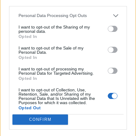
third parties.
Personal Data Processing Opt Outs
I want to opt-out of the Sharing of my
personal data.
Opted In
VAI ALLA VERSIONE CLASSICA
I want to opt-out of the Sale of my
Personal Data.
Opted In
I want to opt-out of processing my
Personal Data for Targeted Advertising.
Opted In
Il materiale (testo, foto e video) consultabile in questo portale è di nostra proprietà.
Alcune foto (screenshot) ed articoli presenti su "Juventus Magazine" sono in parte giunti
da internet, in quanto arrivati alla nostra attenzione attraverso regolari comunicati
I want to opt-out of Collection, Use,
stampa con immagini e testi allegati ed autorizzati alla pubblicazione, e quindi valutati
Retention, Sale, and/or Sharing of my
di pubblico dominio. Se i soggetti o gli autori avessero qualcosa in contrario alla
pubblicazione, non avranno che da segnalarlo alla redazione (indirizzo email:
Personal Data that Is Unrelated with the
redazione@napolimagazine.com
), che provvederà prontamente alla rimozione.
Purposes for which it was collected.
Opted Out
"Juventus Magazine" non è una testata giornalistica, ma un sito di informazione di
proprietà di Napoli Magazine, e non è in alcun modo collegato alla Juventus S.p.A., che
ne detiene tutti i marchi e diritti.
CONFIRM