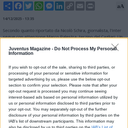
Share
Facebook
Twitter
WhatsApp
Messenger
LinkedIn
Copy
Email
Print
aA
Link
14/12/2025 - 13:35
Secondo quanto riportato da Nicolò Schira, giornalista, l'Inter
segue con attenzione Marco Palestra, terzino del Cagliari. Un
osservatore nerazzurro lo ha seguito durante Atalanta-
Juventus Magazine -
Do Not Process My Personal
Cagliari. Forte sul giocatore ci sarebbe anche la Juventus, il
Information
Napoli alla finestra. Il prezzo del cartellino dovrebbe essere di
40 milioni, ma l'inserimento della Premier League potrebbe
If you wish to opt-out of the sale, sharing to third parties, or
essere decisivo. Se Dumfries dovesse operarsi e restare
processing of your personal or sensitive information for
fermo per un paio di mesi, l’Inter potrebbe essere costretta a
targeted advertising by us, please use the below opt-out
intervenire già a gennaio. Palestra sembrerebbe il profilo
section to confirm your selection. Please note that after your
adatto al club di Appiano Gentile.
opt-out request is processed you may continue seeing
interest-based ads based on personal information utilized by
us or personal information disclosed to third parties prior to
your opt-out. You may separately opt-out of the further
disclosure of your personal information by third parties on the
IAB’s list of downstream participants. This information may
also be disclosed by us to third parties on the
IAB’s List of