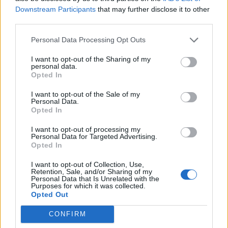
Downstream Participants
that may further disclose it to other
third parties.
Personal Data Processing Opt Outs
I want to opt-out of the Sharing of my
personal data.
Opted In
I want to opt-out of the Sale of my
Personal Data.
VAI ALLA VERSIONE CLASSICA
Opted In
I want to opt-out of processing my
Personal Data for Targeted Advertising.
Opted In
Il materiale (testo, foto e video) consultabile in questo portale è di nostra proprietà.
I want to opt-out of Collection, Use,
Alcune foto (screenshot) ed articoli presenti su "Juventus Magazine" sono in parte giunti
Retention, Sale, and/or Sharing of my
da internet, in quanto arrivati alla nostra attenzione attraverso regolari comunicati
Personal Data that Is Unrelated with the
stampa con immagini e testi allegati ed autorizzati alla pubblicazione, e quindi valutati
di pubblico dominio. Se i soggetti o gli autori avessero qualcosa in contrario alla
Purposes for which it was collected.
pubblicazione, non avranno che da segnalarlo alla redazione (indirizzo email:
Opted Out
redazione@napolimagazine.com
), che provvederà prontamente alla rimozione.
"Juventus Magazine" non è una testata giornalistica, ma un sito di informazione di
CONFIRM
proprietà di Napoli Magazine, e non è in alcun modo collegato alla Juventus S.p.A., che
ne detiene tutti i marchi e diritti.