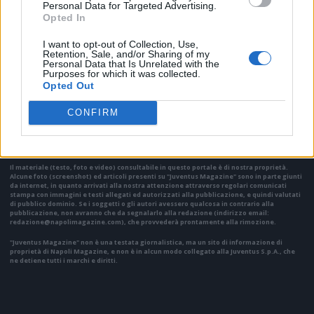
Personal Data for Targeted Advertising.
Opted In
I want to opt-out of Collection, Use,
Retention, Sale, and/or Sharing of my
Personal Data that Is Unrelated with the
Purposes for which it was collected.
Opted Out
VAI ALLA VERSIONE CLASSICA
CONFIRM
Il materiale (testo, foto e video) consultabile in questo portale è di nostra proprietà.
Alcune foto (screenshot) ed articoli presenti su "Juventus Magazine" sono in parte giunti
da internet, in quanto arrivati alla nostra attenzione attraverso regolari comunicati
stampa con immagini e testi allegati ed autorizzati alla pubblicazione, e quindi valutati
di pubblico dominio. Se i soggetti o gli autori avessero qualcosa in contrario alla
pubblicazione, non avranno che da segnalarlo alla redazione (indirizzo email:
redazione@napolimagazine.com
), che provvederà prontamente alla rimozione.
"Juventus Magazine" non è una testata giornalistica, ma un sito di informazione di
proprietà di Napoli Magazine, e non è in alcun modo collegato alla Juventus S.p.A., che
ne detiene tutti i marchi e diritti.