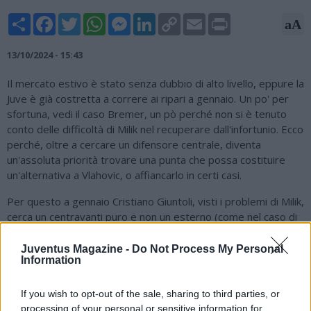
Share
Facebook
Twitter
WhatsApp
Messenger
LinkedIn
Copy
Email
Print
aA
Link
13/10/2024 - 15:43
Il mercato estivo è stato senza dubbio di alto livello, eppure la
Juve è già costretta a correre ai ripari a gennaio. Un po' per
sfortuna, vedi il caso Bremer, un pò perché non si è tenuto
conto delle difficoltà di Milik nel recuperare dall'infortunio. Ecco
perché, oltre a cercare un difensore centrale, diventa
un'assoluta priorità trovare una punta che possa costituire
un'alternativa a Vlahovic, o affiancarlo in certi casi.
Per questo a gennaio Cristiano Giuntoli, visti i problemi di Milik,
cerca un centravanti puro e non un esterno (come nel caso di
Sancho). I bianconeri preferiscono prestiti di sei mesi. L'ultima
idea, che si aggiunge quella di Lorenzo Lucca, secondo quanto
Juventus Magazine -
Do Not Process My Personal
Information
riporta 'La Gazzetta dello Sport', è Beto dell'Everton, che ha
troppa concorrenza nel club di Liverpool. L'ex Udinese non
mette piede in campo da settembre e ha collezionato solo 43
If you wish to opt-out of the sale, sharing to third parties, or
minuti in stagione. In lista, sempre secondo la 'Rosea', anche
processing of your personal or sensitive information for