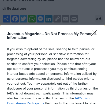
di Redazione
Share
Facebook
Twitter
WhatsApp
Messenger
LinkedIn
Copy
Email
Print
aA
Link
06/06/2026 - 20:23
Juventus Magazine -
Do Not Process My Personal
Information
Matteo Moretto, giornalista, si è soffermato sull'interesse
della Juventus per Kim, difensore del Bayern Monaco sul
canale Youtube di Fabrizio Romano: "Kim è un pupillo di
If you wish to opt-out of the sale, sharing to third parties, or
Spalletti, ma per i costi potrebbe essere una pista poco
processing of your personal or sensitive information for
targeted advertising by us, please use the below opt-out
percorribile".
section to confirm your selection. Please note that after your
opt-out request is processed you may continue seeing
interest-based ads based on personal information utilized by
us or personal information disclosed to third parties prior to
your opt-out. You may separately opt-out of the further
disclosure of your personal information by third parties on the
IAB’s list of downstream participants. This information may
also be disclosed by us to third parties on the
IAB’s List of
Downstream Participants
that may further disclose it to other