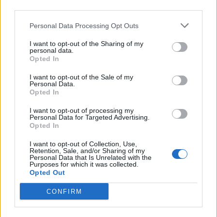
third parties.
Personal Data Processing Opt Outs
I want to opt-out of the Sharing of my
personal data.
Opted In
VAI ALLA VERSIONE CLASSICA
I want to opt-out of the Sale of my
Personal Data.
Opted In
I want to opt-out of processing my
Personal Data for Targeted Advertising.
Opted In
Il materiale (testo, foto e video) consultabile in questo portale è di nostra proprietà.
Alcune foto (screenshot) ed articoli presenti su "Juventus Magazine" sono in parte giunti
da internet, in quanto arrivati alla nostra attenzione attraverso regolari comunicati
I want to opt-out of Collection, Use,
stampa con immagini e testi allegati ed autorizzati alla pubblicazione, e quindi valutati
Retention, Sale, and/or Sharing of my
di pubblico dominio. Se i soggetti o gli autori avessero qualcosa in contrario alla
Personal Data that Is Unrelated with the
pubblicazione, non avranno che da segnalarlo alla redazione (indirizzo email:
Purposes for which it was collected.
redazione@napolimagazine.com
), che provvederà prontamente alla rimozione.
Opted Out
"Juventus Magazine" non è una testata giornalistica, ma un sito di informazione di
proprietà di Napoli Magazine, e non è in alcun modo collegato alla Juventus S.p.A., che
ne detiene tutti i marchi e diritti.
CONFIRM