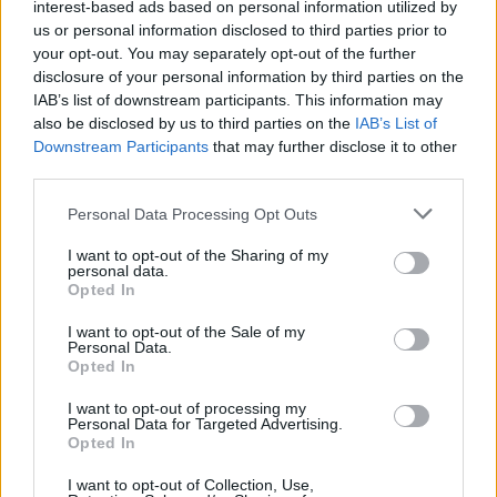
interest-based ads based on personal information utilized by
sarebbe costretto a valutare alternative. Fino a quel
us or personal information disclosed to third parties prior to
momento, però, la sua posizione resta ferma: nessuna
your opt-out. You may separately opt-out of the further
apertura alla Juventus e piena volontà di continuare a vestire
disclosure of your personal information by third parties on the
la maglia del Real Madrid.
IAB’s list of downstream participants. This information may
also be disclosed by us to third parties on the
IAB’s List of
Downstream Participants
that may further disclose it to other
third parties.
Personal Data Processing Opt Outs
I want to opt-out of the Sharing of my
personal data.
Opted In
I want to opt-out of the Sale of my
Personal Data.
Opted In
I want to opt-out of processing my
Personal Data for Targeted Advertising.
Opted In
VAI ALLA VERSIONE CLASSICA
I want to opt-out of Collection, Use,