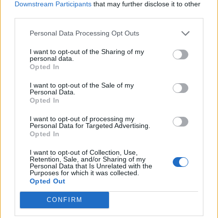
Downstream Participants
that may further disclose it to other
third parties.
Personal Data Processing Opt Outs
I want to opt-out of the Sharing of my
personal data.
Opted In
I want to opt-out of the Sale of my
VAI ALLA VERSIONE CLASSICA
Personal Data.
Opted In
I want to opt-out of processing my
Personal Data for Targeted Advertising.
Opted In
Il materiale (testo, foto e video) consultabile in questo portale è di nostra proprietà.
Alcune foto (screenshot) ed articoli presenti su "Juventus Magazine" sono in parte giunti
I want to opt-out of Collection, Use,
da internet, in quanto arrivati alla nostra attenzione attraverso regolari comunicati
Retention, Sale, and/or Sharing of my
stampa con immagini e testi allegati ed autorizzati alla pubblicazione, e quindi valutati
Personal Data that Is Unrelated with the
di pubblico dominio. Se i soggetti o gli autori avessero qualcosa in contrario alla
Purposes for which it was collected.
pubblicazione, non avranno che da segnalarlo alla redazione (indirizzo email:
redazione@napolimagazine.com
), che provvederà prontamente alla rimozione.
Opted Out
"Juventus Magazine" non è una testata giornalistica, ma un sito di informazione di
CONFIRM
proprietà di Napoli Magazine, e non è in alcun modo collegato alla Juventus S.p.A., che
ne detiene tutti i marchi e diritti.