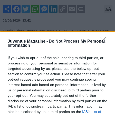
Share
Facebook
Twitter
WhatsApp
Messenger
LinkedIn
Copy
Email
Print
aA
Link
06/06/2026 - 23:42
Nicolò Schira, giornalista, scrive su X: "La Juventus lavora per
ingaggiare un nuovo portiere: Jordan Pickford (Everton) è
Juventus Magazine -
Do Not Process My Personal
stato offerto alla Juve da un intermediario nei giorni scorsi".
Information
#Juventus
are working to sign a new goalkeeper: Jordan
#Pickford
(Everton) has been offered to
#Juve
by an
If you wish to opt-out of the sale, sharing to third parties, or
intermediary in the last days,
#transfers
processing of your personal or sensitive information for
targeted advertising by us, please use the below opt-out
— Nicolò Schira (@NicoSchira)
June 6, 2026
section to confirm your selection. Please note that after your
opt-out request is processed you may continue seeing
interest-based ads based on personal information utilized by
us or personal information disclosed to third parties prior to
your opt-out. You may separately opt-out of the further
disclosure of your personal information by third parties on the
IAB’s list of downstream participants. This information may
also be disclosed by us to third parties on the
IAB’s List of