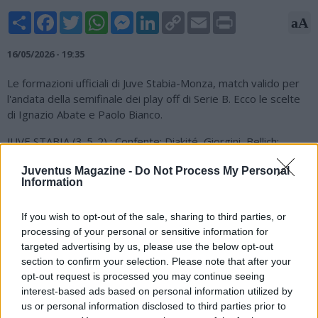
Share
Facebook
Twitter
WhatsApp
Messenger
LinkedIn
Copy
Email
Print
aA
Link
16/05/2026 - 19:35
Le formazioni ufficiali di Juve Stabia-Monza, match valido per
l'andata della semifinale dei play off di Serie B. Ecco le scelte
di Ignazio Abate e Paolo Bianco.
JUVE STABIA (3-5-2) : Confente; Diakité, Giorgini, Bellich;
Ricciardi, Mosti, Leone, Correia, Cacciamani; Gabrielloni, Okoro.
Juventus Magazine -
Do Not Process My Personal
All: Abate.
Information
Panchina: Boer, Varnier, Dalle Mura, Carissoni, Mannini, Zeroli,
Pierobon, Ciammaglichella, Torrasi, Maistro, Candellone,
If you wish to opt-out of the sale, sharing to third parties, or
Burnete.
processing of your personal or sensitive information for
targeted advertising by us, please use the below opt-out
MONZA (3-5-2): Thiam; Birindelli, Ravanelli, Carboni; Lucchesi,
section to confirm your selection. Please note that after your
Obiang, Pessina, Hernani, Azzi; Cutrone, Mota. All: Bianco.
opt-out request is processed you may continue seeing
interest-based ads based on personal information utilized by
Panchina: Pizzignacco, Antov, Brorsson, Delli Carri, Bakoune,
us or personal information disclosed to third parties prior to
Capolupo, Colpani, Colombo, Ciurria, Caso, Petagna, Alvarez.