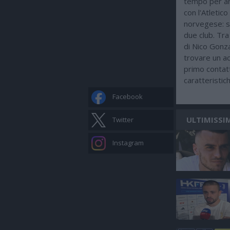
tempo per arr
con l'Atletic
norvegese: si
due club. Tra 
di Nico Gonzal
trovare un a
primo contatt
caratteristic
Facebook
ULTIMISSI
Twitter
Instagram