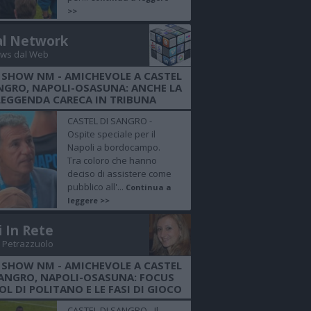
>>
al Network
ws dal Web
 SHOW NM - AMICHEVOLE A CASTEL
NGRO, NAPOLI-OSASUNA: ANCHE LA
LEGGENDA CARECA IN TRIBUNA
CASTEL DI SANGRO -
Ospite speciale per il
Napoli a bordocampo.
Tra coloro che hanno
deciso di assistere come
pubblico all'...
Continua a
leggere >>
i In Rete
 Petrazzuolo
 SHOW NM - AMICHEVOLE A CASTEL
SANGRO, NAPOLI-OSASUNA: FOCUS
OL DI POLITANO E LE FASI DI GIOCO
CASTEL DI SANGRO - Il