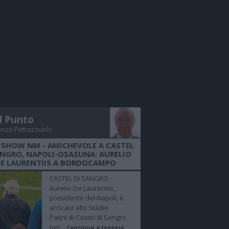
Il Punto
enzo Petrazzuolo
 SHOW NM - AMICHEVOLE A CASTEL
ANGRO, NAPOLI-OSASUNA: AURELIO
E LAURENTIIS A BORDOCAMPO
CASTEL DI SANGRO -
Aurelio De Laurentiis,
presidente del Napoli, è
arrivato allo Stadio
Patini di Castel di Sangro
per...
Continua a leggere