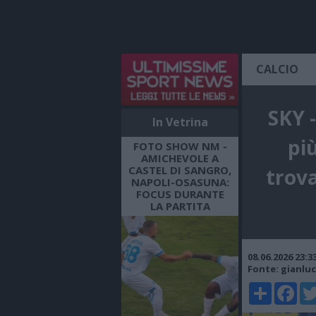
CALCIO
SKY -
In Vetrina
più
FOTO SHOW NM -
AMICHEVOLE A
CASTEL DI SANGRO,
trova
NAPOLI-OSASUNA:
FOCUS DURANTE
LA PARTITA
08.06.2026 23:
Fonte: gianlu
Share
Faceboo
Twi