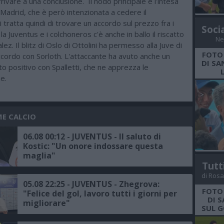
ivare a una conclusione. Il nodo principale è l'intesa
o Madrid, che è però intenzionata a cedere il
 tratta quindi di trovare un accordo sul prezzo fra i
Soci
la Juventus e i colchoneros c'è anche in ballo il riscatto
Ne
ez. Il blitz di Oslo di Ottolini ha permesso alla Juve di
FOTO
ccordo con Sorloth. L'attaccante ha avuto anche un
DI SA
o positivo con Spalletti, che ne apprezza le
he.
ME CALCIO
06.08 00:12 - JUVENTUS - Il saluto di
Kostic: "Un onore indossare questa
maglia"
Tutt
di Rosa
05.08 22:25 - JUVENTUS - Zhegrova:
FOTO
"Felice del gol, lavoro tutti i giorni per
DI 
migliorare"
SUL G