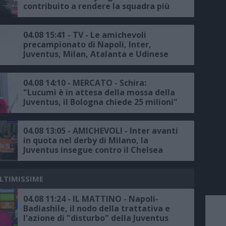
contribuito a rendere la squadra più
forte"
04.08 15:41 - TV - Le amichevoli
precampionato di Napoli, Inter,
Juventus, Milan, Atalanta e Udinese
su Sky, il calendario completo
04.08 14:10 - MERCATO - Schira:
"Lucumì è in attesa della mossa della
Juventus, il Bologna chiede 25 milioni"
04.08 13:05 - AMICHEVOLI - Inter avanti
in quota nel derby di Milano, la
Juventus insegue contro il Chelsea
ULTIMISSIME
04.08 11:24 - IL MATTINO - Napoli-
Badiashile, il nodo della trattativa e
l'azione di "disturbo" della Juventus