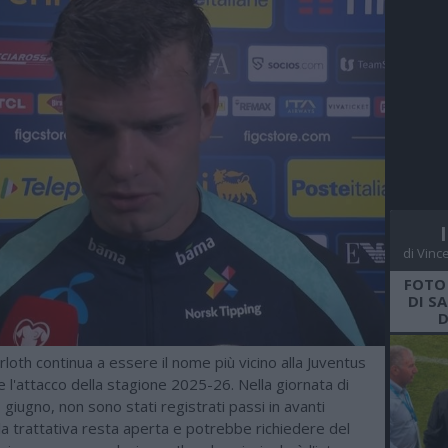
di Vinc
FOTO
DI S
D
loth continua a essere il nome più vicino alla Juventus
e l'attacco della stagione 2025-26. Nella giornata di
8 giugno, non sono stati registrati passi in avanti
la trattativa resta aperta e potrebbe richiedere del