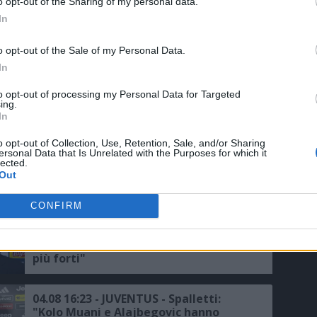
o opt-out of the Sharing of my personal data.
In
05.08 07:45 - TUTTOSPORT - La Juve
vuole regalare un'altra punta a
o opt-out of the Sale of my Personal Data.
Spalletti: spunta un nuovo nome dalla
In
Germania
to opt-out of processing my Personal Data for Targeted
04.08 19:40 - SKY - Borussia Dortmund
ing.
e Juventus su Konstantelias
In
o opt-out of Collection, Use, Retention, Sale, and/or Sharing
ersonal Data that Is Unrelated with the Purposes for which it
04.08 18:51 - MEDIASET - Chelsea-
lected.
Out
Juventus, le probabili formazioni
dell'amichevole a Hong Kong
CONFIRM
04.08 16:35 - JUVENTUS - Spalletti:
"Soddisfatto del mercato, ora siamo
più forti"
04.08 16:23 - JUVENTUS - Spalletti:
"Kolo Muani e Alajbegovic hanno