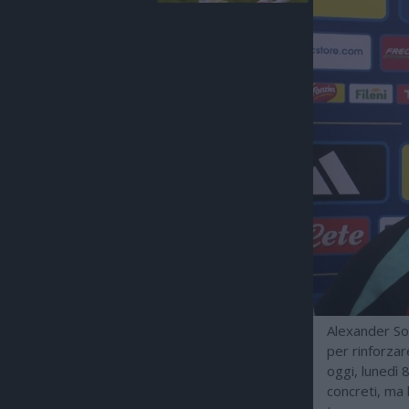
Alexander Sor
per rinforzar
oggi, lunedì 
concreti, ma 