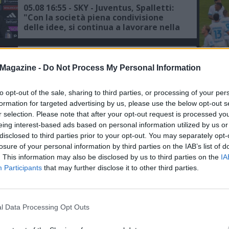
05.08 16:55 - SKY - Juventus, Spalletti:
"Con la società piena condivisione
delle idee, si continua a lavorare nella
maniera corretta"
05.08 15:45 - AMICHEVOLI - La Juventus
batte il Chelsea 1-0, super gol di
Magazine -
Do Not Process My Personal Information
Zhegrova
L'An
del Nu
to opt-out of the sale, sharing to third parties, or processing of your per
formation for targeted advertising by us, please use the below opt-out s
FOTO
05.08 13:47 - SKY - PSG-Suzuki, la
trattativa va avanti: resta viva
r selection. Please note that after your opt-out request is processed y
JACQ
l’ipotesi prestito alla Juventus
eing interest-based ads based on personal information utilized by us or
disclosed to third parties prior to your opt-out. You may separately opt-
losure of your personal information by third parties on the IAB’s list of
05.08 13:30 - AMICHEVOLI - Chelsea-
. This information may also be disclosed by us to third parties on the
IA
Juventus, le formazioni ufficiali
Participants
that may further disclose it to other third parties.
05.08 10:37 - SKY - Juventus pronta ad
l Data Processing Opt Outs
affondare il colpo Zirkzee: il
Manchester United apre al prestito