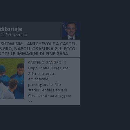
ditoriale
nio Petrazzuolo
 SHOW NM - AMICHEVOLE A CASTEL
ANGRO, NAPOLI-OSASUNA 2-1: ECCO
UTTE LE IMMAGINI DI FINE GARA
CASTEL DI SANGRO - Il
Napoli batte l'Osasuna
2-1, nella terza
amichevole
prestagionale. Allo
stadio Teofilo Patini di
Cas...
Continua a leggere
>>