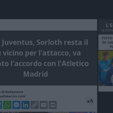
L'E
di Anto
FOTO
 Juventus, Sorloth resta il
DI S
T
 vicino per l'attacco, va
to l'accordo con l'Atletico
Madrid
33 di Redazione
cadimarzio.com
aA
k
tter
WhatsApp
Messenger
LinkedIn
Copy
Email
Print
Link