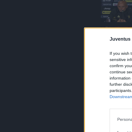
Juventus 
If you wish 
sensitive in
confirm you
continue se
information 
further disc
participants
Downstream 
Persona