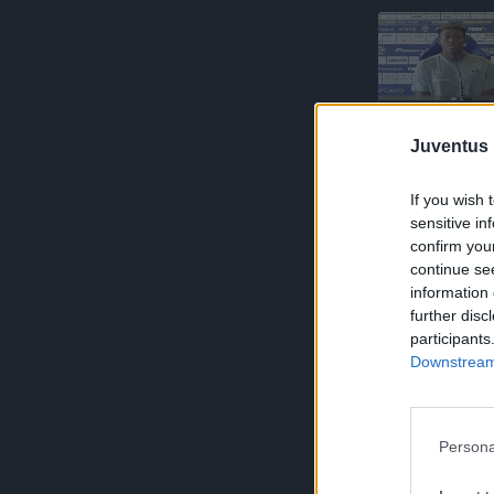
Juventus 
If you wish 
sensitive in
confirm you
continue se
information 
further disc
participants
Downstream 
Persona