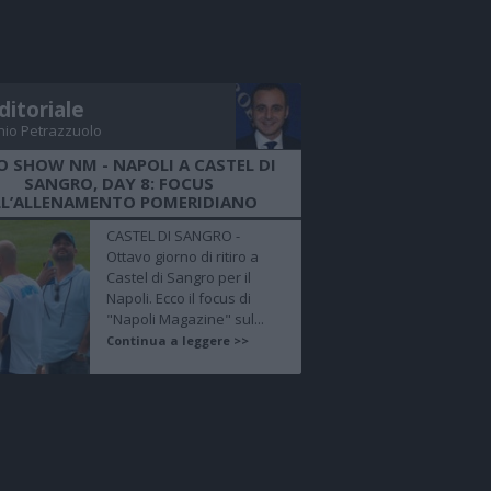
ditoriale
nio Petrazzuolo
O SHOW NM - NAPOLI A CASTEL DI
SANGRO, DAY 8: FOCUS
LL’ALLENAMENTO POMERIDIANO
CASTEL DI SANGRO -
Ottavo giorno di ritiro a
Castel di Sangro per il
Napoli. Ecco il focus di
"Napoli Magazine" sul...
Continua a leggere >>