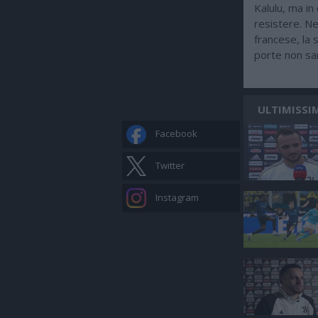
Kalulu, ma in
resistere. Ne
francese, la
porte non sa
ULTIMISSI
Facebook
Twitter
Instagram