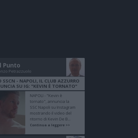
Il Punto
enzo Petrazzuolo
O SSCN - NAPOLI, IL CLUB AZZURRO
UNCIA SU IG: "KEVIN È TORNATO"
NAPOLI - "Kevin è
tornato", annuncia la
SSC Napoli su Instagram
mostrando il video del
ritorno di Kevin De B...
Continua a leggere >>