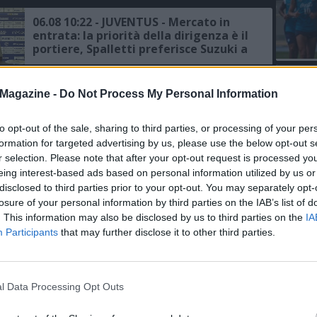
06.08 10:22 - JUVENTUS - Mercato in
entrata: la priorità della dirigenza è il
portiere, Spalletti preferisce Suzuki a
Vicario
L'An
06.08 00:12 - JUVENTUS - Il saluto di
Magazine -
Do Not Process My Personal Information
del Nu
Kostic: "Un onore indossare questa
maglia"
VIDEO
GLI
to opt-out of the sale, sharing to third parties, or processing of your per
formation for targeted advertising by us, please use the below opt-out s
05.08 22:25 - JUVENTUS - Zhegrova:
r selection. Please note that after your opt-out request is processed y
"Felice del gol, lavoro tutti i giorni per
eing interest-based ads based on personal information utilized by us or
migliorare"
disclosed to third parties prior to your opt-out. You may separately opt-
losure of your personal information by third parties on the IAB’s list of
. This information may also be disclosed by us to third parties on the
IA
05.08 16:55 - SKY - Juventus, Spalletti:
Participants
that may further disclose it to other third parties.
"Con la società piena condivisione
delle idee, si continua a lavorare nella
maniera corretta"
l Data Processing Opt Outs
05.08 15:45 - AMICHEVOLI - La Juventus
batte il Chelsea 1-0, super gol di