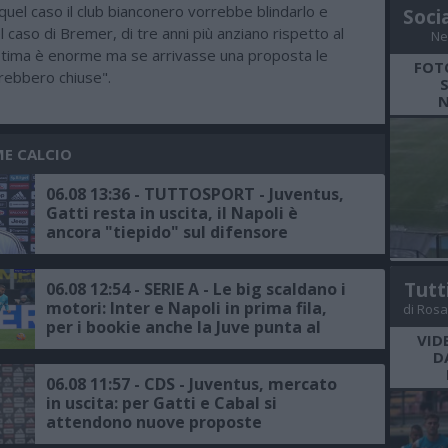
 quel caso il club bianconero vorrebbe blindarlo e
Soci
l caso di Bremer, di tre anni più anziano rispetto al
Ne
 stima è enorme ma se arrivasse una proposta le
FOT
rebbero chiuse".
N
ME CALCIO
06.08 13:36 - TUTTOSPORT - Juventus,
Gatti resta in uscita, il Napoli è
ancora "tiepido" sul difensore
Tutt
06.08 12:54 - SERIE A - Le big scaldano i
motori: Inter e Napoli in prima fila,
di Rosa
per i bookie anche la Juve punta al
VID
podio
D
06.08 11:57 - CDS - Juventus, mercato
in uscita: per Gatti e Cabal si
attendono nuove proposte