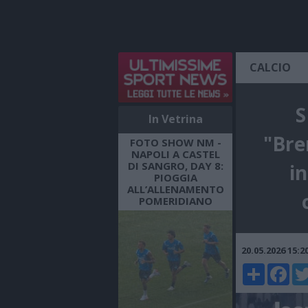
CALCIO
S
In Vetrina
"Bre
FOTO SHOW NM -
NAPOLI A CASTEL
DI SANGRO, DAY 8:
i
PIOGGIA
ALL’ALLENAMENTO
POMERIDIANO
20.05.2026 15:
Share
Faceboo
Twi