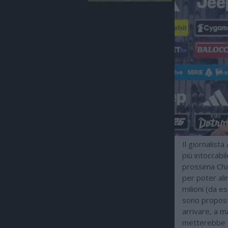
Il giornalist
più intoccabi
prossima Cham
per poter ali
milioni (da e
sono propos
arrivare, a m
metterebbe d