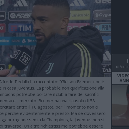
di Vinc
VIDE
ANN
a Alfredo Pedullà ha raccontato: "Gleison Bremer non è
le in casa Juventus. La probabile non qualificazione alla
pions potrebbe portare il club a fare dei sacrifici
mentare il mercato. Bremer ha una clausola di 58
sercitare entro il 10 agosto), per il momento non ci
te perché evidentemente è presto. Ma se dovessero
aggior ragione senza la Champions, la Juventus non si
i traverso. Un altro richiestissimo potrebbe essere