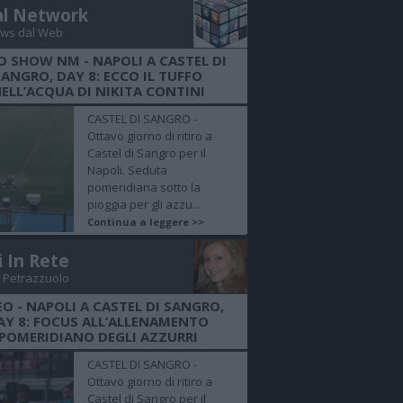
al Network
ws dal Web
O SHOW NM - NAPOLI A CASTEL DI
SANGRO, DAY 8: ECCO IL TUFFO
ELL’ACQUA DI NIKITA CONTINI
CASTEL DI SANGRO -
Ottavo giorno di ritiro a
Castel di Sangro per il
Napoli. Seduta
pomeridiana sotto la
pioggia per gli azzu...
Continua a leggere >>
i In Rete
 Petrazzuolo
EO - NAPOLI A CASTEL DI SANGRO,
AY 8: FOCUS ALL’ALLENAMENTO
POMERIDIANO DEGLI AZZURRI
CASTEL DI SANGRO -
Ottavo giorno di ritiro a
Castel di Sangro per il