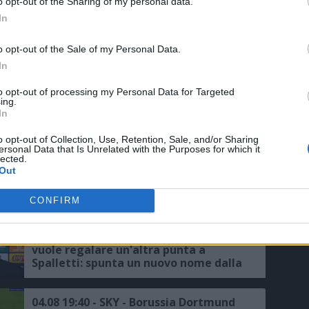
Zhegrova
o opt-out of the Sharing of my personal data.
In
05.08 13:47 - SKY - PSG-Suzuki, la
o opt-out of the Sale of my Personal Data.
trattativa va avanti: resta viva
l’ipotesi prestito alla Juventus
In
to opt-out of processing my Personal Data for Targeted
ing.
05.08 13:30 - AMICHEVOLI - Chelsea-
In
Juventus, le formazioni ufficiali
o opt-out of Collection, Use, Retention, Sale, and/or Sharing
ersonal Data that Is Unrelated with the Purposes for which it
lected.
05.08 10:37 - SKY - Juventus pronta ad
Out
affondare il colpo Zirkzee: il
Manchester United apre al prestito
CONFIRM
05.08 07:45 - TUTTOSPORT - La Juve
vuole regalare un'altra punta a
Spalletti: spunta un nuovo nome dalla
Germania
04.08 19:40 - SKY - Borussia Dortmund