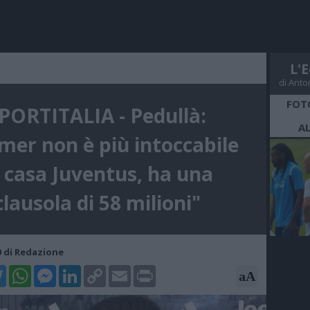
L'E
di Anto
FOT
PORTITALIA - Pedullà:
A
mer non è più intoccabile
n casa Juventus, ha una
clausola di 58 milioni"
20 di Redazione
k
tter
WhatsApp
Messenger
LinkedIn
Copy
Email
Print
aA
Link