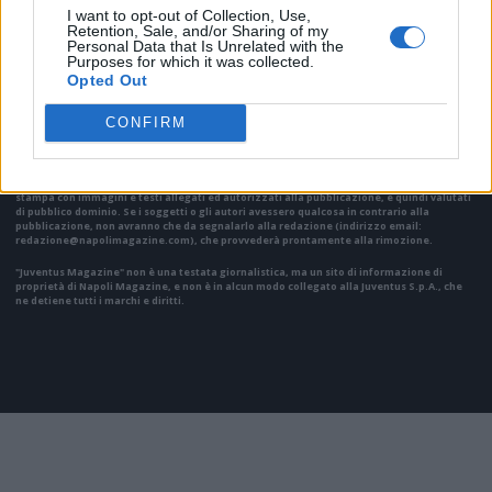
I want to opt-out of Collection, Use,
Retention, Sale, and/or Sharing of my
VAI ALLA VERSIONE CLASSICA
Personal Data that Is Unrelated with the
Purposes for which it was collected.
Opted Out
CONFIRM
Il materiale (testo, foto e video) consultabile in questo portale è di nostra proprietà.
Alcune foto (screenshot) ed articoli presenti su "Juventus Magazine" sono in parte giunti
da internet, in quanto arrivati alla nostra attenzione attraverso regolari comunicati
stampa con immagini e testi allegati ed autorizzati alla pubblicazione, e quindi valutati
di pubblico dominio. Se i soggetti o gli autori avessero qualcosa in contrario alla
pubblicazione, non avranno che da segnalarlo alla redazione (indirizzo email:
redazione@napolimagazine.com
), che provvederà prontamente alla rimozione.
"Juventus Magazine" non è una testata giornalistica, ma un sito di informazione di
proprietà di Napoli Magazine, e non è in alcun modo collegato alla Juventus S.p.A., che
ne detiene tutti i marchi e diritti.