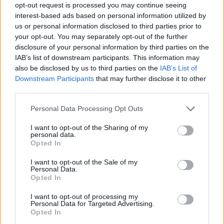
L'alternativa è rappresentata dall'uruguaiano José Giménez,
opt-out request is processed you may continue seeing
leader dell'Atletico Madrid seguito fin dal 2017. Il classe 1995,
interest-based ads based on personal information utilized by
legato ai Colchoneros da un accordo fino al 2028, viene
us or personal information disclosed to third parties prior to
valutato circa 15 milioni di euro e garantisce carisma,
your opt-out. You may separately opt-out of the further
personalità ed esperienza ad alti livelli a un prezzo
disclosure of your personal information by third parties on the
decisamente più accessibile. Se ne potrebbe parlare
IAB’s list of downstream participants. This information may
nell'ambito dei contatti per Sorloth. Lo scrive Tuttosport.
also be disclosed by us to third parties on the
IAB’s List of
Downstream Participants
that may further disclose it to other
third parties.
Personal Data Processing Opt Outs
I want to opt-out of the Sharing of my
personal data.
Opted In
I want to opt-out of the Sale of my
Personal Data.
Opted In
I want to opt-out of processing my
Personal Data for Targeted Advertising.
Opted In