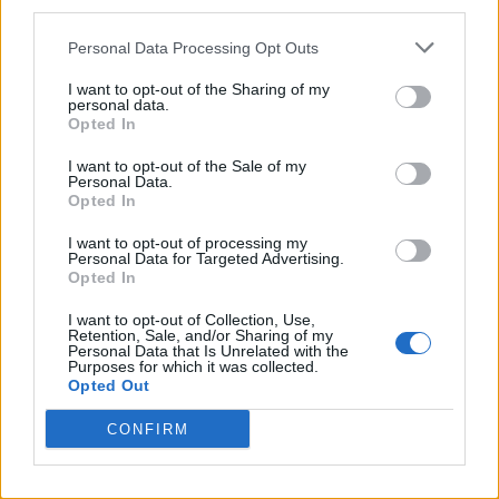
third parties.
Personal Data Processing Opt Outs
I want to opt-out of the Sharing of my
personal data.
Opted In
VAI ALLA VERSIONE CLASSICA
I want to opt-out of the Sale of my
Personal Data.
Opted In
I want to opt-out of processing my
Personal Data for Targeted Advertising.
Il materiale (testo, foto e video) consultabile in questo portale è di nostra proprietà.
Opted In
Alcune foto (screenshot) ed articoli presenti su "Juventus Magazine" sono in parte giunti
da internet, in quanto arrivati alla nostra attenzione attraverso regolari comunicati
stampa con immagini e testi allegati ed autorizzati alla pubblicazione, e quindi valutati
I want to opt-out of Collection, Use,
di pubblico dominio. Se i soggetti o gli autori avessero qualcosa in contrario alla
Retention, Sale, and/or Sharing of my
pubblicazione, non avranno che da segnalarlo alla redazione (indirizzo email:
Personal Data that Is Unrelated with the
redazione@napolimagazine.com
), che provvederà prontamente alla rimozione.
Purposes for which it was collected.
Opted Out
"Juventus Magazine" non è una testata giornalistica, ma un sito di informazione di
proprietà di Napoli Magazine, e non è in alcun modo collegato alla Juventus S.p.A., che
ne detiene tutti i marchi e diritti.
CONFIRM