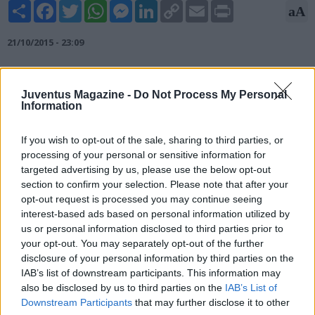
Share
Facebook
Twitter
WhatsApp
Messenger
LinkedIn
Copy
Email
Print
aA
Link
21/10/2015 - 23:09
TORINO - Dopo due vittorie consecutive, la Juventus è
costretta al pari interno dal tenace Borussia
Juventus Magazine -
Do Not Process My Personal
Moenchengladbach nella terza giornata del girone D di
Information
Champions League. I bianconeri - che restano comunque al
primo posto a quota 7, un punto avanti rispetto al Manchester
If you wish to opt-out of the sale, sharing to third parties, or
City che ha battuto 2-1 in rimonta il Siviglia - hanno attaccato
processing of your personal or sensitive information for
con costanza senza mai però trovare la via del gol.
targeted advertising by us, please use the below opt-out
section to confirm your selection. Please note that after your
opt-out request is processed you may continue seeing
interest-based ads based on personal information utilized by
us or personal information disclosed to third parties prior to
your opt-out. You may separately opt-out of the further
disclosure of your personal information by third parties on the
IAB’s list of downstream participants. This information may
also be disclosed by us to third parties on the
IAB’s List of
Downstream Participants
that may further disclose it to other