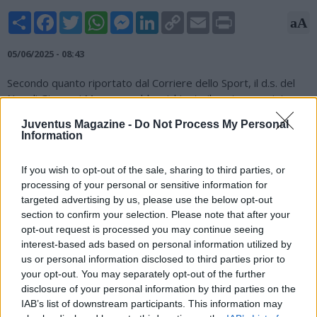
Share
Facebook
Twitter
WhatsApp
Messenger
LinkedIn
Copy
Email
Print
aA
Link
05/06/2025 - 08:43
Secondo quanto riportato dal Corriere dello Sport, il d.s. del
Napoli Giovanni Manna avrebbe richiesto il centrocampista
Fabio Miretti: 21 anni, 22 ad agosto, l’ultima stagione in
Juventus Magazine -
Do Not Process My Personal
prestito al Genoa dalla casa base Juventus. Manna, ex
Information
bianconero, lo conosce benissimo sin dai tempi della Next
Gen. Manna lo ha sempre apprezzato e inserito nelle liste di
If you wish to opt-out of the sale, sharing to third parties, or
mercato. Questo l'identikit del Corriere dello Sport:
processing of your personal or sensitive information for
centrocampista duttile, con Vieira ha giocato mezzala, nel tris
targeted advertising by us, please use the below opt-out
di trequarti e nei tre davanti; ha due fasi e buonissime doti
section to confirm your selection. Please note that after your
offensive. Tre gol e tre assist, il suo score.
opt-out request is processed you may continue seeing
interest-based ads based on personal information utilized by
us or personal information disclosed to third parties prior to
your opt-out. You may separately opt-out of the further
disclosure of your personal information by third parties on the
IAB’s list of downstream participants. This information may