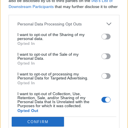
also be disclosed by us to third parties on the
IAB’s List of
Downstream Participants
that may further disclose it to other
third parties.
Personal Data Processing Opt Outs
I want to opt-out of the Sharing of my
personal data.
Opted In
I want to opt-out of the Sale of my
Personal Data.
VAI ALLA VERSIONE CLASSICA
Opted In
I want to opt-out of processing my
Personal Data for Targeted Advertising.
Opted In
Il materiale (testo, foto e video) consultabile in questo portale è di nostra proprietà.
I want to opt-out of Collection, Use,
Alcune foto (screenshot) ed articoli presenti su "Juventus Magazine" sono in parte giunti
Retention, Sale, and/or Sharing of my
da internet, in quanto arrivati alla nostra attenzione attraverso regolari comunicati
Personal Data that Is Unrelated with the
stampa con immagini e testi allegati ed autorizzati alla pubblicazione, e quindi valutati
Purposes for which it was collected.
di pubblico dominio. Se i soggetti o gli autori avessero qualcosa in contrario alla
Opted Out
pubblicazione, non avranno che da segnalarlo alla redazione (indirizzo email:
redazione@napolimagazine.com
), che provvederà prontamente alla rimozione.
CONFIRM
"Juventus Magazine" non è una testata giornalistica, ma un sito di informazione di
proprietà di Napoli Magazine, e non è in alcun modo collegato alla Juventus S.p.A., che