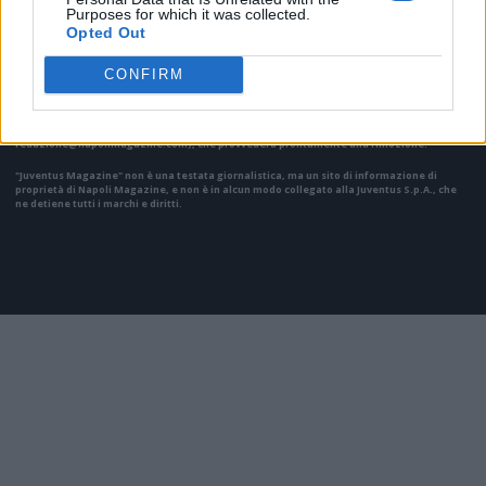
Purposes for which it was collected.
Opted Out
Il materiale (testo, foto e video) consultabile in questo portale è di nostra proprietà.
Alcune foto (screenshot) ed articoli presenti su "Juventus Magazine" sono in parte giunti
CONFIRM
da internet, in quanto arrivati alla nostra attenzione attraverso regolari comunicati
stampa con immagini e testi allegati ed autorizzati alla pubblicazione, e quindi valutati
di pubblico dominio. Se i soggetti o gli autori avessero qualcosa in contrario alla
pubblicazione, non avranno che da segnalarlo alla redazione (indirizzo email:
redazione@napolimagazine.com
), che provvederà prontamente alla rimozione.
"Juventus Magazine" non è una testata giornalistica, ma un sito di informazione di
proprietà di Napoli Magazine, e non è in alcun modo collegato alla Juventus S.p.A., che
ne detiene tutti i marchi e diritti.