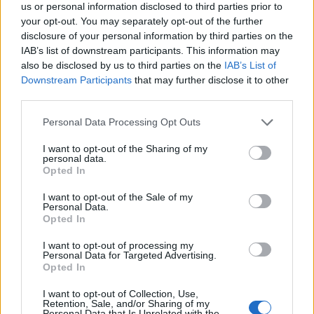
legame particolare con la città e ora una nuova avventura
us or personal information disclosed to third parties prior to
ritrovando Allegri, l'allenatore avuto proprio ai tempi della
your opt-out. You may separately opt-out of the further
Juventus, tra il 2018 e il 2019".
disclosure of your personal information by third parties on the
IAB’s list of downstream participants. This information may
also be disclosed by us to third parties on the
IAB’s List of
Downstream Participants
that may further disclose it to other
third parties.
Personal Data Processing Opt Outs
I want to opt-out of the Sharing of my
personal data.
Opted In
I want to opt-out of the Sale of my
Personal Data.
Opted In
I want to opt-out of processing my
Personal Data for Targeted Advertising.
Opted In
VAI ALLA VERSIONE CLASSICA
I want to opt-out of Collection, Use,
Retention, Sale, and/or Sharing of my
Personal Data that Is Unrelated with the