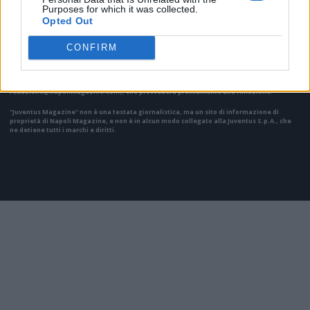
Purposes for which it was collected.
Opted Out
Il materiale (testo, foto e video) consultabile in questo portale è di nostra proprietà.
Alcune foto (screenshot) ed articoli presenti su "Juventus Magazine" sono in parte giunti
CONFIRM
da internet, in quanto arrivati alla nostra attenzione attraverso regolari comunicati
stampa con immagini e testi allegati ed autorizzati alla pubblicazione, e quindi valutati
di pubblico dominio. Se i soggetti o gli autori avessero qualcosa in contrario alla
pubblicazione, non avranno che da segnalarlo alla redazione (indirizzo email:
redazione@napolimagazine.com
), che provvederà prontamente alla rimozione.
"Juventus Magazine" non è una testata giornalistica, ma un sito di informazione di
proprietà di Napoli Magazine, e non è in alcun modo collegato alla Juventus S.p.A., che
ne detiene tutti i marchi e diritti.