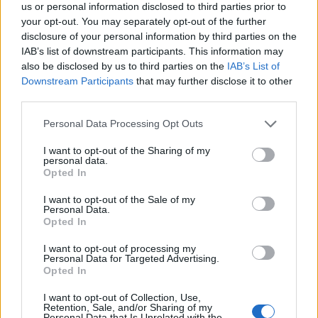
legame particolare con la città e ora una nuova avventura
us or personal information disclosed to third parties prior to
ritrovando Allegri, l'allenatore avuto proprio ai tempi della
your opt-out. You may separately opt-out of the further
Juventus, tra il 2018 e il 2019".
disclosure of your personal information by third parties on the
IAB’s list of downstream participants. This information may
also be disclosed by us to third parties on the
IAB’s List of
Downstream Participants
that may further disclose it to other
third parties.
Personal Data Processing Opt Outs
I want to opt-out of the Sharing of my
personal data.
Opted In
I want to opt-out of the Sale of my
Personal Data.
Opted In
I want to opt-out of processing my
Personal Data for Targeted Advertising.
Opted In
VAI ALLA VERSIONE CLASSICA
I want to opt-out of Collection, Use,
Retention, Sale, and/or Sharing of my
Personal Data that Is Unrelated with the