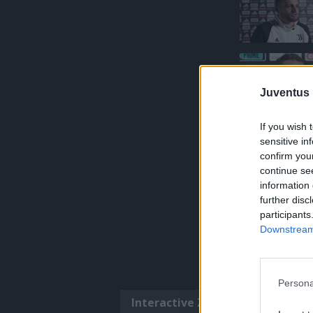
Juventus 
If you wish 
sensitive in
confirm you
continue se
information 
further disc
participants
Downstream 
Persona
Interactive Zone