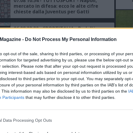
07.08 10:54 - TUTTOSPORT - Napoli,
mercato in difesa: ecco le alte cifre
chieste dalla Juventus per Gatti
06.08 22:20 - SPORTITALIA - Pedullà:
"Juventus, diversi club hanno chiesto
notizie per Koopmeiners"
Magazine -
Do Not Process My Personal Information
to opt-out of the sale, sharing to third parties, or processing of your per
06.08 14:52 - TMW - Koopmeiners in
L'An
formation for targeted advertising by us, please use the below opt-out s
uscita dalla Juventus, anche il Napoli
r selection. Please note that after your opt-out request is processed y
del Nu
ha sondato il terreno
eing interest-based ads based on personal information utilized by us or
FO
disclosed to third parties prior to your opt-out. You may separately opt-
R
04.08 11:24 - IL MATTINO - Napoli-
losure of your personal information by third parties on the IAB’s list of
Badiashile, il nodo della trattativa e
. This information may also be disclosed by us to third parties on the
IA
l'azione di "disturbo" della Juventus
Participants
that may further disclose it to other third parties.
02.08 11:21 - GAZZETTA - Napoli, per la
difesa torna l'idea Gatti, anche la
l Data Processing Opt Outs
Juventus piomba su Badiashile