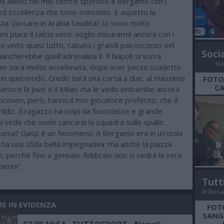
mi alleno nel mio centro sportivo a Bergamo con i
ed Eccellenza che sono svincolati. E aspetto la
ta. Giocare in Arabia Saudita? Io sono molto
mi piace il calcio vero: voglio misurarmi ancora con i
o vinto quasi tutto, calcato i grandi palcoscenici: nel
Soci
ncherebbe quell’adrenalina lì. Il Napoli si vorrà
Ne
Inter sarà molto avvelenata, dopo aver perso scudetto
in quel modo. Credo sarà una corsa a due, al massimo
FOTO
CA
nserisce la Juve o il Milan: ma le vedo entrambe ancora
anconeri, però, hanno il mio giocatore preferito, che è
ldiz. Il ragazzo ha colpi da fuoriclasse e grande
si vede che vuole caricarsi la squadra sulle spalle.
Roma? Gasp è un fenomeno. A Bergamo era in un’isola
 ha una sfida bella impegnativa: ma anche la piazza
o, perché fino a gennaio-febbraio non si vedrà la vera
erini".
Tutt
di Rosa
ME IN EVIDENZA
FOT
SANGR