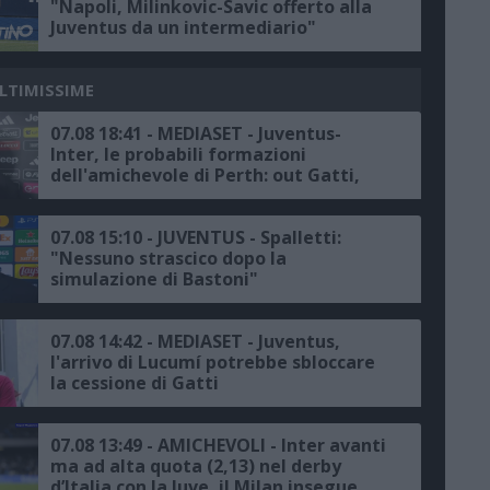
"Napoli, Milinkovic-Savic offerto alla
Juventus da un intermediario"
ULTIMISSIME
07.08 18:41 - MEDIASET - Juventus-
Inter, le probabili formazioni
dell'amichevole di Perth: out Gatti,
Pio-Idrissou coppia confermata
07.08 15:10 - JUVENTUS - Spalletti:
"Nessuno strascico dopo la
simulazione di Bastoni"
07.08 14:42 - MEDIASET - Juventus,
l'arrivo di Lucumí potrebbe sbloccare
la cessione di Gatti
07.08 13:49 - AMICHEVOLI - Inter avanti
ma ad alta quota (2,13) nel derby
d’Italia con la Juve, il Milan insegue