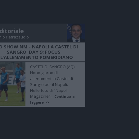
ditoriale
nio Petrazzuolo
O SHOW NM - NAPOLI A CASTEL DI
SANGRO, DAY 9: FOCUS
LL’ALLENAMENTO POMERIDIANO
CASTEL DI SANGRO (AQ) -
Nono giorno di
allenamenti a Castel di
Sangro per il Napoli.
Nelle foto di "Napoli
Magazine"...
Continua a
leggere >>