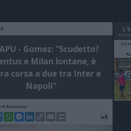
ZA
L'E
di Anto
FOT
APU - Gomez: "Scudetto?
A
entus e Milan lontane, è
ra corsa a due tra Inter e
Napoli"
52 di Redazione
k
tter
WhatsApp
Messenger
LinkedIn
Copy
Email
Print
aA
Link