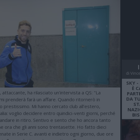
di Vinc
SKY -
È C
ttaccante, ha rilasciato un'intervista a QS: "La
PARTE
DA TU
mi prenderà farà un affare. Quando ritornerò in
ST
 prestissimo. Mi hanno cercato club all’estero,
NAZI
talia: voglio decidere entro quindici-venti giorni, perché
BI
 andare in ritiro. Sentivo e sento che ho ancora tanto
e ora che gli anni sono trentasette. Ho fatto dieci
enate in Serie C. avanti e indietro ogni giorno, due ore