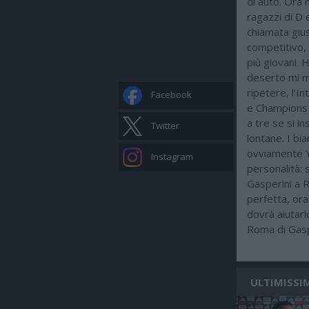
di auto. Ora 
ragazzi di D 
chiamata gius
competitivo, 
più giovani. H
deserto mi ma
ripetere, l’
Facebook
e Champions 
a tre se si i
Twitter
lontane. I bi
ovviamente Yi
Instagram
personalità: 
Gasperini a 
perfetta, ora
dovrà aiutarl
Roma di Gasp
ULTIMISSI