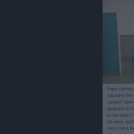
Papu Gomez, a
squadra che 
campo? Spero
qualcuno in I
la mia idea è
da dare, anch
mesi con il R