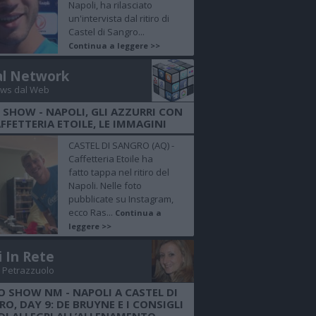
Napoli, ha rilasciato
un'intervista dal ritiro di
Castel di Sangro...
Continua a leggere >>
al Network
ws dal Web
 SHOW - NAPOLI, GLI AZZURRI CON
FFETTERIA ETOILE, LE IMMAGINI
CASTEL DI SANGRO (AQ) -
Caffetteria Etoile ha
fatto tappa nel ritiro del
Napoli. Nelle foto
pubblicate su Instagram,
ecco Ras...
Continua a
leggere >>
i In Rete
 Petrazzuolo
O SHOW NM - NAPOLI A CASTEL DI
O, DAY 9: DE BRUYNE E I CONSIGLI