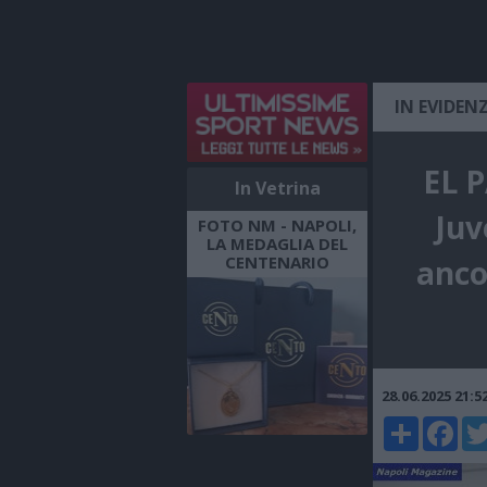
IN EVIDEN
EL P
In Vetrina
Juv
FOTO NM - NAPOLI,
LA MEDAGLIA DEL
CENTENARIO
anco
28.06.2025 21:
Share
Faceboo
Twi