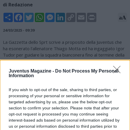
di Redazione
Share
Facebook
Twitter
WhatsApp
Messenger
LinkedIn
Copy
Email
Print
aA
Link
24/03/2025 - 09:39
La Gazzetta dello Sprt scrive a proposito della Juventus che
ha esonerato l'allenatore Thiago Motta ed ha ingaggiato Igor
Tudor per guidare la squadra bianconera fino al termine della
stagione: "Giuntoli ha pensato che Motta fosse il tecnico
ideale per la Juve: non è stato così. In vista della prossima
Juventus Magazine -
Do Not Process My Personal
stagione, il dt bianconero sta pensando a un allenatore dalle
Information
caratteristiche differenti, quasi opposte rispetto a Motta. Uno
con grande esperienza ad alto livello, uno che ha già vinto in
If you wish to opt-out of the sale, sharing to third parties, or
club importanti e gestito ambienti complessi: Mancini, Pioli,
processing of your personal or sensitive information for
soprattutto Conte. Ma Conte era libero anche quando la Juve
targeted advertising by us, please use the below opt-out
ha preso Motta, e lo ha lasciato al Napoli (lo stesso ha fatto il
section to confirm your selection. Please note that after your
Milan, colpevolmente: un altro club che ha sbagliato le scelte).
opt-out request is processed you may continue seeing
Se si liberasse dal club azzurro – sappiamo però quanto sia
interest-based ads based on personal information utilized by
complicato – Antonio sarebbe sicuramente il più indicato per
us or personal information disclosed to third parties prior to