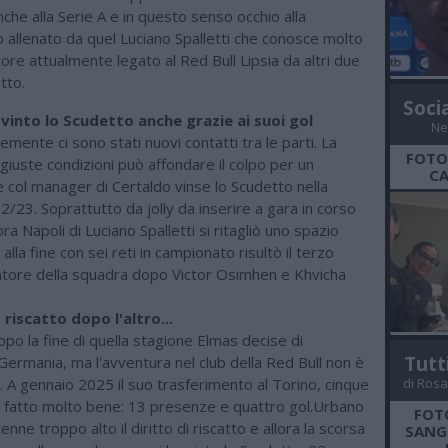
che alla Serie A e in questo senso occhio alla
b allenato da quel Luciano Spalletti che conosce molto
tore attualmente legato al Red Bull Lipsia da altri due
atto.
Soci
 vinto lo Scudetto anche grazie ai suoi gol
Ne
mente ci sono stati nuovi contatti tra le parti. La
FOTO
 giuste condizioni può affondare il colpo per un
CA
 col manager di Certaldo vinse lo Scudetto nella
/23. Soprattutto da jolly da inserire a gara in corso
ora Napoli di Luciano Spalletti si ritagliò uno spazio
lla fine con sei reti in campionato risultò il terzo
atore della squadra dopo Victor Osimhen e Khvicha
riscatto dopo l'altro...
po la fine di quella stagione Elmas decise di
Tutt
n Germania, ma l'avventura nel club della Red Bull non è
. A gennaio 2025 il suo trasferimento al Torino, cinque
di Rosa
ha fatto molto bene: 13 presenze e quattro gol.Urbano
FOT
enne troppo alto il diritto di riscatto e allora la scorsa
SANGR