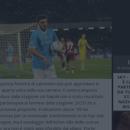
di Vinc
SKY -
È C
n questa finestra di calciomercato può approdare in
PARTE
a quarta volta nella sua carriera. Il centrocampista
DA TU
uce dalla stagione col Napoli non è stato riscattato
ST
NAZI
à partenopea al termine della stagione 2025/26 e,
BI
a nuove proposte. Il calciatore classe '99 ha
eresse per un eventuale trasferimento in un top club
ague, ma il sondaggio dell'Aston Villa delle scorse
 ora non è stato approfondito dai villans. Porte