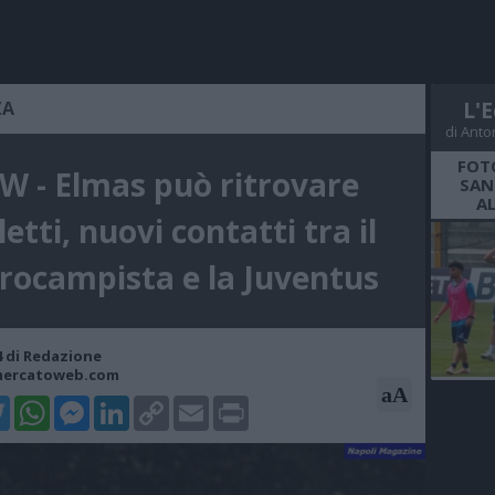
ZA
L'E
di Anto
FOT
 - Elmas può ritrovare
SAN
A
letti, nuovi contatti tra il
rocampista e la Juventus
34 di Redazione
mercatoweb.com
aA
k
tter
WhatsApp
Messenger
LinkedIn
Copy
Email
Print
Link