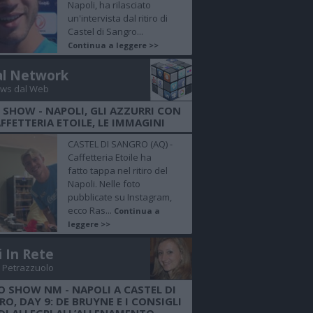
Napoli, ha rilasciato
un'intervista dal ritiro di
Castel di Sangro...
Continua a leggere >>
al Network
ws dal Web
 SHOW - NAPOLI, GLI AZZURRI CON
FFETTERIA ETOILE, LE IMMAGINI
CASTEL DI SANGRO (AQ) -
Caffetteria Etoile ha
fatto tappa nel ritiro del
Napoli. Nelle foto
pubblicate su Instagram,
ecco Ras...
Continua a
leggere >>
i In Rete
 Petrazzuolo
O SHOW NM - NAPOLI A CASTEL DI
O, DAY 9: DE BRUYNE E I CONSIGLI