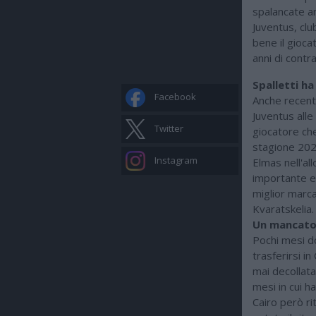
spalancate an
Juventus, clu
bene il gioca
anni di contr
Spalletti ha
Facebook
Anche recente
Juventus alle
Twitter
giocatore che
stagione 2022
Instagram
Elmas nell'all
importante e a
miglior marc
Kvaratskelia.
Un mancato 
Pochi mesi do
trasferirsi i
mai decollata
mesi in cui 
Cairo però rit