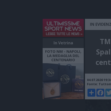
IN EVIDEN
TMW
In Vetrina
Spal
FOTO NM - NAPOLI,
LA MEDAGLIA DEL
CENTENARIO
cent
04.07.2026 19:
Fonte: Tutto
Share
Faceboo
Twi