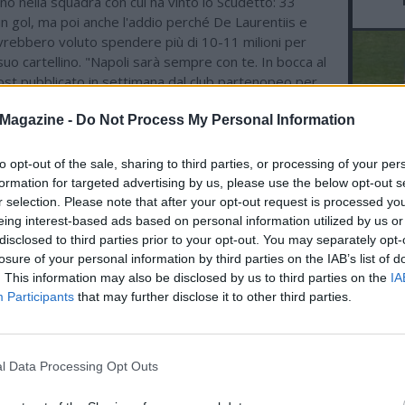
orno nella squadra con cui ha vinto lo Scudetto: 33
n gol, ma poi anche l'addio perché De Laurentiis e
rebbero voluto spendere più di 10-11 milioni per
 suo cartellino. "Napoli sarà sempre con te. In bocca al
l post pubblicato in settimana dal club partenopeo per
 mancato riscatto. Una decisione che spalanca le porte
Magazine -
Do Not Process My Personal Information
iva con la Juventus: Spalletti sarebbe felice
rlo in una sua squadra.
to opt-out of the sale, sharing to third parties, or processing of your per
L'An
formation for targeted advertising by us, please use the below opt-out s
ME IN EVIDENZA
r selection. Please note that after your opt-out request is processed y
del Nu
eing interest-based ads based on personal information utilized by us or
07.08 10:54 - TUTTOSPORT - Napoli,
VID
disclosed to third parties prior to your opt-out. You may separately opt-
D
mercato in difesa: ecco le alte cifre
losure of your personal information by third parties on the IAB’s list of
POM
chieste dalla Juventus per Gatti
. This information may also be disclosed by us to third parties on the
IA
Participants
that may further disclose it to other third parties.
06.08 22:20 - SPORTITALIA - Pedullà:
"Juventus, diversi club hanno chiesto
notizie per Koopmeiners"
l Data Processing Opt Outs
06.08 14:52 - TMW - Koopmeiners in