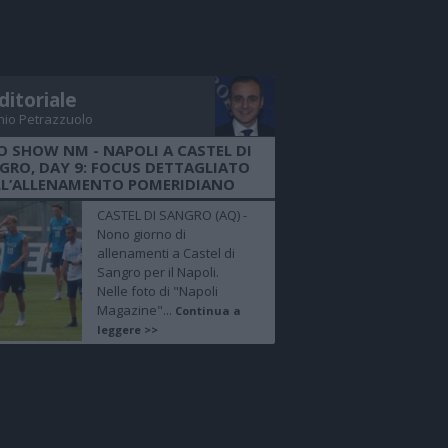
ditoriale
nio Petrazzuolo
O SHOW NM - NAPOLI A CASTEL DI
GRO, DAY 9: FOCUS DETTAGLIATO
LL’ALLENAMENTO POMERIDIANO
CASTEL DI SANGRO (AQ) -
Nono giorno di
allenamenti a Castel di
Sangro per il Napoli.
Nelle foto di "Napoli
Magazine"...
Continua a
leggere >>