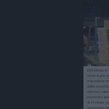
Eljif Elmas i
Serie A per l
macedone red
dalla societ
adesso, valut
mostrato int
di Premier Le
settimane per