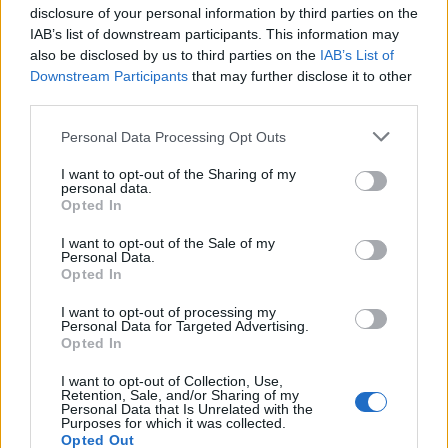
disclosure of your personal information by third parties on the
IAB’s list of downstream participants. This information may
also be disclosed by us to third parties on the
IAB’s List of
Downstream Participants
that may further disclose it to other
third parties.
Personal Data Processing Opt Outs
I want to opt-out of the Sharing of my
personal data.
Opted In
I want to opt-out of the Sale of my
Personal Data.
Opted In
I want to opt-out of processing my
VAI ALLA VERSIONE CLASSICA
Personal Data for Targeted Advertising.
Opted In
I want to opt-out of Collection, Use,
Retention, Sale, and/or Sharing of my
Personal Data that Is Unrelated with the
Purposes for which it was collected.
Il materiale (testo, foto e video) consultabile in questo portale è di nostra proprietà.
Opted Out
Alcune foto (screenshot) ed articoli presenti su "Juventus Magazine" sono in parte giunti