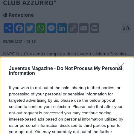
CLUB AZZURRO"
di Redazione
Share
Facebook
Twitter
WhatsApp
Messenger
LinkedIn
Copy
Email
Print
aA
Link
08/09/2021 - 13:13
NAPOLI - L'ex centrocampista della Juventus Momo Sissoko
ha rilasciato alcune dichiarazioni a Radio Goal su Radio Kiss
Kiss Napoli: "Anguissa è un buon giocatore, quando ha iniziato
Juventus Magazine -
Do Not Process My Personal
a giocare in Francia nutrivo qualche dubbio sulle sue qualità ma
Information
poi è cresciuto moltissimo. Gioca benissimo, è davvero un
buon acquisto per il Napoli. La Juventus, vedrete, pian piano
If you wish to opt-out of the sale, sharing to third parties, or
tornerà a fare ciò che ha fatto sempre. L'inizio di stagione è
processing of your personal or sensitive information for
stato complicato, questo è evidente. Per un calciatore della
targeted advertising by us, please use the below opt-out
Juventus, giocare a Napoli è come un derby. E' una battaglia
section to confirm your selection. Please note that after your
calcistica ma è un bene, nel calcio c'è bisogno che si senta un
opt-out request is processed you may continue seeing
po' di pressione. Giocare a Napoli non è facile, l'ambiente è
interest-based ads based on personal information utilized by
molto caldo".
us or personal information disclosed to third parties prior to
your opt-out. You may separately opt-out of the further