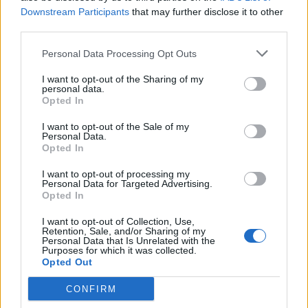
giudici. La Juventus non ha preso parte ai dibattimenti, né in
Downstream Participants
that may further disclose it to other
primo, né in secondo grado. Abbiamo fatto presente che il
third parties.
club si trovava nella Regione con il maggior numero di contagi
Personal Data Processing Opt Outs
in Italia in quel momento. L’ASL di Napoli ha voluto tutelare la
salute pubblica, che è un bene di natura superiore. Peccato
I want to opt-out of the Sharing of my
che questo tipo di appello non abbia avuto gli effetti sperati. Il
personal data.
Opted In
Napoli dovrebbe rinunciare? Noi abbiamo avuto il mandato di
procedere. Poi la decisione spetterà alla proprietà della
I want to opt-out of the Sale of my
società. Noi siamo già al lavoro per preparare il ricorso
Personal Data.
davanti al collegio di garanzia del CONI. L'ipotesi che una serie
Opted In
di club, o dell'organismo Serie A, possano aggregarsi contro
I want to opt-out of processing my
un club di Serie A, come il Napoli, mi sembra azzardata.
Personal Data for Targeted Advertising.
Rinnovo di Gattuso? A Napoli il lavoro non manca mai. Non so
Opted In
quando firmerà Gattuso".
I want to opt-out of Collection, Use,
Retention, Sale, and/or Sharing of my
Personal Data that Is Unrelated with the
Purposes for which it was collected.
Opted Out
CONFIRM