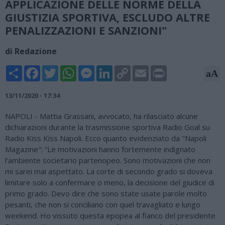
APPLICAZIONE DELLE NORME DELLA
GIUSTIZIA SPORTIVA, ESCLUDO ALTRE
PENALIZZAZIONI E SANZIONI"
di Redazione
Share
Facebook
Twitter
WhatsApp
Messenger
LinkedIn
Copy
Email
Print
aA
Link
13/11/2020 - 17:34
NAPOLI - Mattia Grassani, avvocato, ha rilasciato alcune
dichiarazioni durante la trasmissione sportiva Radio Goal su
Radio Kiss Kiss Napoli. Ecco quanto evidenziato da "Napoli
Magazine": “Le motivazioni hanno fortemente indignato
l’ambiente societario partenopeo. Sono motivazioni che non
mi sarei mai aspettato. La corte di secondo grado si doveva
limitare solo a confermare o meno, la decisione del giudice di
primo grado. Devo dire che sono state usate parole molto
pesanti, che non si conciliano con quel travagliato e lungo
weekend. Ho vissuto questa epopea al fianco del presidente