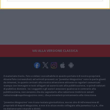
VAI ALLA VERSIONE CLASSICA
Il materiale (testo, foto e video) consultabile in questo portale è di nostra proprietà.
Alcune foto (screenshot) ed articoli presenti su "Juventus Magazine" sono in parte giunti
da internet, in quanto arrivati alla nostra attenzione attraverso regolari comunicati
stampa con immagini e testi allegati ed autorizzati alla pubblicazione, e quindi valutati
di pubblico dominio. Se i soggetti o gli autori avessero qualcosa in contrario alla
pubblicazione, non avranno che da segnalarlo alla redazione (indirizzo email:
redazione@napolimagazine.com
), che provvederà prontamente alla rimozione.
"Juventus Magazine" non è una testata giornalistica, ma un sito di informazione di
proprietà di Napoli Magazine, e non è in alcun modo collegato alla Juventus S.p.A., che
ne detiene tutti i marchi e diritti.