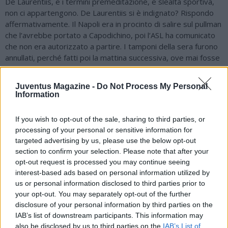
De Laurentiis, e i termini premeditazione, e slealtà sportiva,
non ci appartengono. De Laurentiis si è indignato? Rispondo
affermativamente. Il Napoli era in procinto di salire sul pullman
che l’avrebbe portato a Capodichino, poi l’ASL ha comunicato
che non era autorizzato a partire. I tamponi della sera furono
annullati, perché fatti poi la mattina successiva, ove mai fosse
arrivato l’ok per viaggiare su Torino. Non si poteva tener
bloccato un laboratorio per i tamponi. Tar? Il Napoli ha perso
Juventus Magazine -
Do Not Process My Personal
sia in primo che in secondo grado. Adesso ci sarà il terzo
Information
grado davanti al CONI. Il Tar potrebbe, eventualmente,
accertare l’errore dei giudici sportivi, riconoscendo un danno
If you wish to opt-out of the sale, sharing to third parties, or
al Napoli, e un risarcimento da parte della federazione. Il Tar
processing of your personal or sensitive information for
potrà intervenire in termini risarcitori, se sarà accertata
targeted advertising by us, please use the below opt-out
l’errata applicazione delle norme della giustizia sportiva. Alla
section to confirm your selection. Please note that after your
fine il Tar però non potrà ridiscutere la decisione presa nel
opt-out request is processed you may continue seeing
merito dal giudice sportivo. Ulteriori indagini? Abbiamo
interest-based ads based on personal information utilized by
seguito le indagini della procura federale. C’è stata massima
us or personal information disclosed to third parties prior to
collaborazione da parte della procura. Escludo che possano
your opt-out. You may separately opt-out of the further
esserci ulteriori penalità, ulteriori sanzioni, nei confronti del
disclosure of your personal information by third parties on the
Napoli. Il dibattimenti è durato più di 1 ora e mezza. Un record
IAB’s list of downstream participants. This information may
per una vicenda come questa. Eravamo solamente noi e i
also be disclosed by us to third parties on the
IAB’s List of