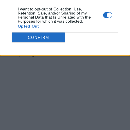
Antonio Petrazzuolo
I want to opt-out of Collection, Use,
Retention, Sale, and/or Sharing of my
Personal Data that Is Unrelated with the
Purposes for which it was collected.
Opted Out
Napoli Magazine
CONFIRM
Riproduzione del testo consentita previa citazione della fonte:
www.napolimagazine.com