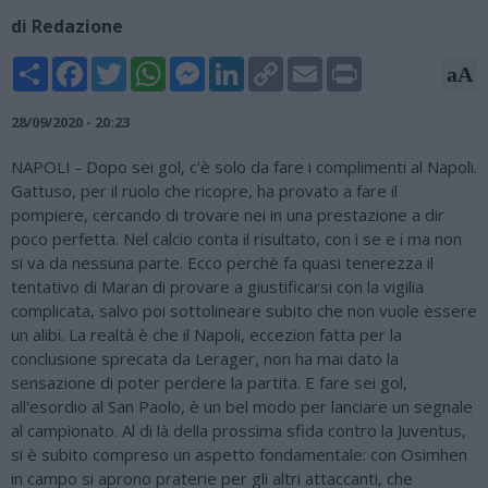
di Redazione
Share
Facebook
Twitter
WhatsApp
Messenger
LinkedIn
Copy
Email
Print
aA
Link
28/09/2020 - 20:23
NAPOLI - Dopo sei gol, c'è solo da fare i complimenti al Napoli.
Gattuso, per il ruolo che ricopre, ha provato a fare il
pompiere, cercando di trovare nei in una prestazione a dir
poco perfetta. Nel calcio conta il risultato, con i se e i ma non
si va da nessuna parte. Ecco perchè fa quasi tenerezza il
tentativo di Maran di provare a giustificarsi con la vigilia
complicata, salvo poi sottolineare subito che non vuole essere
un alibi. La realtà è che il Napoli, eccezion fatta per la
conclusione sprecata da Lerager, non ha mai dato la
sensazione di poter perdere la partita. E fare sei gol,
all'esordio al San Paolo, è un bel modo per lanciare un segnale
al campionato. Al di là della prossima sfida contro la Juventus,
si è subito compreso un aspetto fondamentale: con Osimhen
in campo si aprono praterie per gli altri attaccanti, che