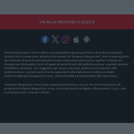
VAI ALLA VERSIONE CLASSICA
Il materiale (testo, foto e video) consultabile in questo portale è di nostra proprietà.
Alcune foto (screenshot) ed articoli presenti su "Juventus Magazine" sono in parte giunti
da internet, in quanto arrivati alla nostra attenzione attraverso regolari comunicati
stampa con immagini e testi allegati ed autorizzati alla pubblicazione, e quindi valutati
di pubblico dominio. Se i soggetti o gli autori avessero qualcosa in contrario alla
pubblicazione, non avranno che da segnalarlo alla redazione (indirizzo email:
redazione@napolimagazine.com
), che provvederà prontamente alla rimozione.
"Juventus Magazine" non è una testata giornalistica, ma un sito di informazione di
proprietà di Napoli Magazine, e non è in alcun modo collegato alla Juventus S.p.A., che
ne detiene tutti i marchi e diritti.