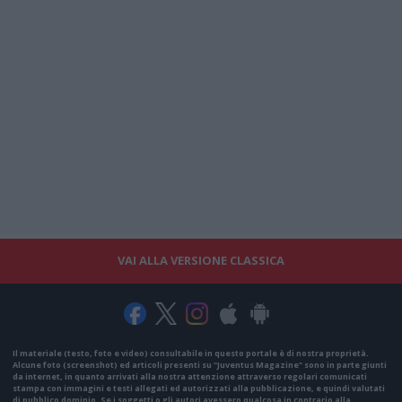
VAI ALLA VERSIONE CLASSICA
Il materiale (testo, foto e video) consultabile in questo portale è di nostra proprietà.
Alcune foto (screenshot) ed articoli presenti su "Juventus Magazine" sono in parte giunti
da internet, in quanto arrivati alla nostra attenzione attraverso regolari comunicati
stampa con immagini e testi allegati ed autorizzati alla pubblicazione, e quindi valutati
di pubblico dominio. Se i soggetti o gli autori avessero qualcosa in contrario alla