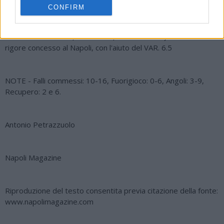
CONFIRM
ARBITRO Daniele DOVERI di Roma (Assistenti: Giallatini-Preti,
IV Uomo: Calvarese, VAR: Valeri, AVAR: Bindoni): Giusto il
rigore concesso al Napoli, con l'aiuto del VAR. 6.5
NOTE - Falli commessi: 10-16, Fuorigioco: 0-6, Angoli: 3-9,
Recupero: 2 e 6.
Antonio Petrazzuolo
Napoli Magazine
Riproduzione del testo consentita previa citazione della fonte:
www.napolimagazine.com