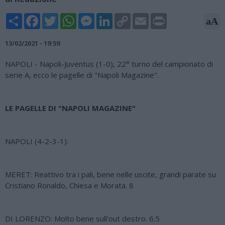
Share
Facebook
Twitter
WhatsApp
Messenger
LinkedIn
Copy
Email
Print
aA
Link
13/02/2021 - 19:59
NAPOLI - Napoli-Juventus (1-0), 22° turno del campionato di
serie A, ecco le pagelle di "Napoli Magazine".
LE PAGELLE DI "NAPOLI MAGAZINE"
NAPOLI (4-2-3-1):
MERET: Reattivo tra i pali, bene nelle uscite, grandi parate su
Cristiano Ronaldo, Chiesa e Morata. 8
DI LORENZO: Molto bene sull'out destro. 6.5