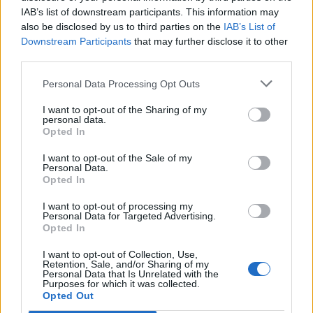
IAB’s list of downstream participants. This information may
also be disclosed by us to third parties on the
IAB’s List of
(PETAGNA, dal 30° s.t.: Utile per il possesso palla. 6)
Downstream Participants
that may further disclose it to other
third parties.
Personal Data Processing Opt Outs
ALL. GATTUSO: Prestazione attenta contro un avversario non
facile. 7.5
I want to opt-out of the Sharing of my
personal data.
Opted In
Panchina: Contini, Zedadka, Costanzo, Cioffi.
I want to opt-out of the Sale of my
Personal Data.
Opted In
JUVENTUS (4-4-2): Szczesny 6; Cuadrado 6 (Alex Sandro 6, dal
I want to opt-out of processing my
1° s.t.), De Ligt 5.5, Chiellini 4, Danilo 6; Chiesa 6.5, Rabiot 5.5,
Personal Data for Targeted Advertising.
Bentancur 6 (Kulusevski 5.5, dal 27° s.t.), Bernardeschi 5
Opted In
(Mckennie 6, dal 18° s.t.); Morata 6, Ronaldo 6. All. Pirlo 5.5
I want to opt-out of Collection, Use,
Retention, Sale, and/or Sharing of my
Personal Data that Is Unrelated with the
Purposes for which it was collected.
Panchina: Pinsoglio, Buffon, Bonucci, Demiral, Di Pardo,
Opted Out
Frabotta, Fagioli, Peeters.