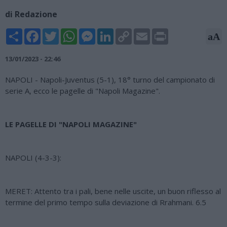
di Redazione
Share
Facebook
Twitter
WhatsApp
Messenger
LinkedIn
Copy
Email
Print
aA
Link
13/01/2023 - 22:46
NAPOLI - Napoli-Juventus (5-1), 18° turno del campionato di
serie A, ecco le pagelle di "Napoli Magazine".
LE PAGELLE DI "NAPOLI MAGAZINE"
NAPOLI (4-3-3):
MERET: Attento tra i pali, bene nelle uscite, un buon riflesso al
termine del primo tempo sulla deviazione di Rrahmani. 6.5