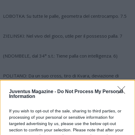
LOBOTKA: Su tutte le palle, geometra del centrocampo. 7.5
ZIELINSKI: Nel vivo del gioco, utile per il possesso palla. 7
(NDOMBELE, dal 34° s.t.: Tiene palla con intelligenza. 6)
POLITANO: Da un suo cross, tiro di Kvara, deviazione di
Szczesny e gol di Victor. 7
Juventus Magazine -
Do Not Process My Personal
Information
(ELMAS, dal 1° s.t.: Copre bene i varchi nel secondo tempo,
segna il gol del pokerissimo. 7)
If you wish to opt-out of the sale, sharing to third parties, or
processing of your personal or sensitive information for
targeted advertising by us, please use the below opt-out
OSIMHEN: Sblocca il risultato con un guizzo dei suoi, propizia il
section to confirm your selection. Please note that after your