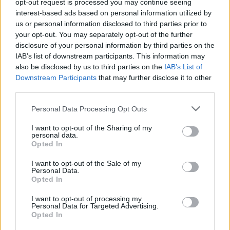
raddoppio di Kvara, pericolosissimo con le sue lunghe leve,
opt-out request is processed you may continue seeing
segna poi la doppietta personale. 9
interest-based ads based on personal information utilized by
us or personal information disclosed to third parties prior to
your opt-out. You may separately opt-out of the further
(RASPADORI, dal 34° s.t.: Bene nel finale. 6)
disclosure of your personal information by third parties on the
IAB’s list of downstream participants. This information may
also be disclosed by us to third parties on the
IAB’s List of
Downstream Participants
that may further disclose it to other
KVARATSKHELIA: Volenteroso e pericoloso con i suoi
third parties.
dribbling, segna un gran gol. 8
Personal Data Processing Opt Outs
(LOZANO, dal 43° s.t.: Dentro nel finale. s.v.)
I want to opt-out of the Sharing of my
personal data.
Opted In
ALL. SPALLETTI: Squadra compatta e concentrata. 7.5
I want to opt-out of the Sale of my
Personal Data.
Opted In
Panchina: Marfella, Sirigu, Bereszynski, Juan Jesus, Ostigard,
I want to opt-out of processing my
Zedadka, Demme, Gaetano, Zerbin, Simeone.,
Personal Data for Targeted Advertising.
Opted In