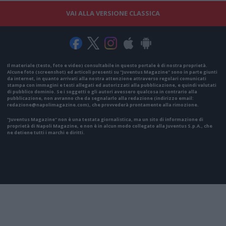
VAI ALLA VERSIONE CLASSICA
Il materiale (testo, foto e video) consultabile in questo portale è di nostra proprietà.
Alcune foto (screenshot) ed articoli presenti su "Juventus Magazine" sono in parte giunti
da internet, in quanto arrivati alla nostra attenzione attraverso regolari comunicati
stampa con immagini e testi allegati ed autorizzati alla pubblicazione, e quindi valutati
di pubblico dominio. Se i soggetti o gli autori avessero qualcosa in contrario alla
pubblicazione, non avranno che da segnalarlo alla redazione (indirizzo email:
redazione@napolimagazine.com
), che provvederà prontamente alla rimozione.
"Juventus Magazine" non è una testata giornalistica, ma un sito di informazione di
proprietà di Napoli Magazine, e non è in alcun modo collegato alla Juventus S.p.A., che
ne detiene tutti i marchi e diritti.