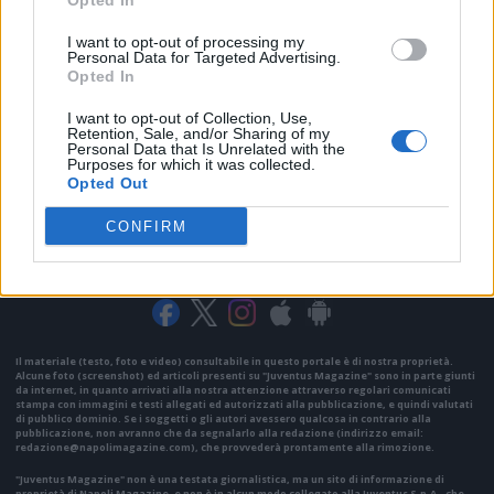
Opted In
I want to opt-out of processing my
Personal Data for Targeted Advertising.
Opted In
I want to opt-out of Collection, Use,
Retention, Sale, and/or Sharing of my
Personal Data that Is Unrelated with the
Purposes for which it was collected.
Opted Out
CONFIRM
VAI ALLA VERSIONE CLASSICA
Il materiale (testo, foto e video) consultabile in questo portale è di nostra proprietà.
Alcune foto (screenshot) ed articoli presenti su "Juventus Magazine" sono in parte giunti
da internet, in quanto arrivati alla nostra attenzione attraverso regolari comunicati
stampa con immagini e testi allegati ed autorizzati alla pubblicazione, e quindi valutati
di pubblico dominio. Se i soggetti o gli autori avessero qualcosa in contrario alla
pubblicazione, non avranno che da segnalarlo alla redazione (indirizzo email:
redazione@napolimagazine.com
), che provvederà prontamente alla rimozione.
"Juventus Magazine" non è una testata giornalistica, ma un sito di informazione di
proprietà di Napoli Magazine, e non è in alcun modo collegato alla Juventus S.p.A., che