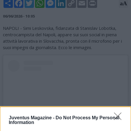
Share
Facebook
Twitter
WhatsApp
Messenger
LinkedIn
Copy
Email
Print
aA
Link
06/06/2026 - 10:05
NAPOLI - Simi Leskovska, fidanzata di Stanislav Lobotka,
centrocampista del Napoli, appare sui suoi social in piena
attività lavorativa in Slovacchia, pronta con il microfono per i
suoi impegni da giornalista. Ecco le immagini.
Juventus Magazine -
Do Not Process My Personal
Information