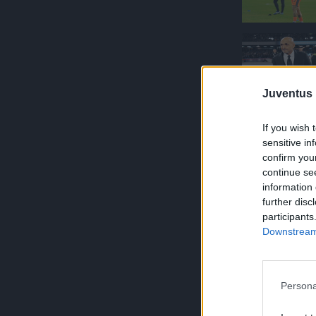
Juventus 
If you wish 
sensitive in
confirm you
continue se
information 
further disc
participants
Downstream 
Persona