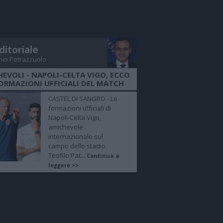
ditoriale
nio Petrazzuolo
EVOLI - NAPOLI-CELTA VIGO, ECCO
FORMAZIONI UFFICIALI DEL MATCH
CASTEL DI SANGRO - Le
formazioni ufficiali di
Napoli-Celta Vigo,
amichevole
internazionale sul
campo dello stadio
Teofilo Pat...
Continua a
leggere >>