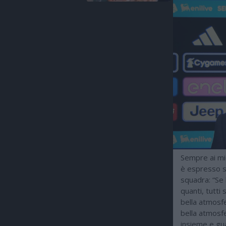
Sempre ai mic
è espresso su
squadra: “Se 
quanti, tutti
bella atmosfe
bella atmosf
insieme e gua