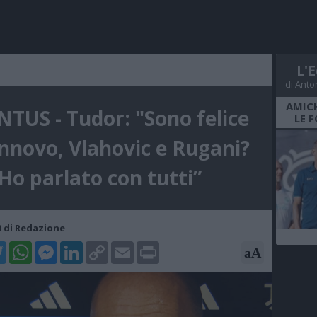
L'E
di Anto
AMICH
TUS - Tudor: "Sono felice
LE 
innovo, Vlahovic e Rugani?
Ho parlato con tutti”
10 di Redazione
k
tter
WhatsApp
Messenger
LinkedIn
Copy
Email
Print
aA
Link