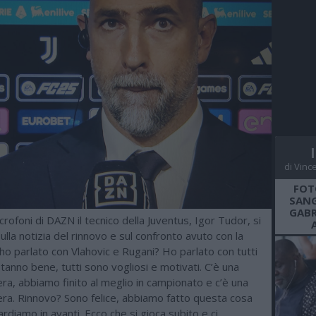
di Vinc
FOT
SANG
GABR
rofoni di DAZN il tecnico della Juventus, Igor Tudor, si
lla notizia del rinnovo e sul confronto avuto con la
ho parlato con Vlahovic e Rugani? Ho parlato con tutti
 stanno bene, tutti sono vogliosi e motivati. C’è una
ra, abbiamo finito al meglio in campionato e c’è una
era. Rinnovo? Sono felice, abbiamo fatto questa cosa
rdiamo in avanti. Ecco che si gioca subito e ci