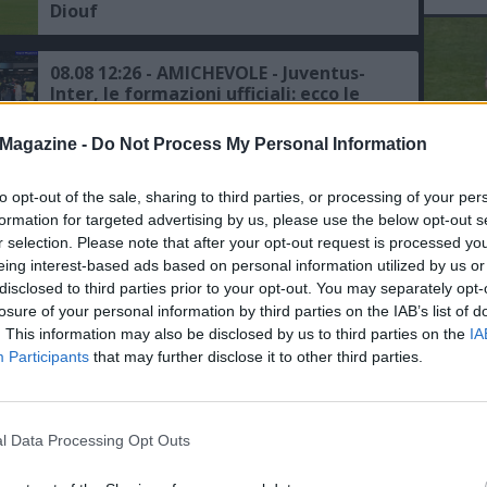
Diouf
08.08 12:26 - AMICHEVOLE - Juventus-
Inter, le formazioni ufficiali: ecco le
scelte di Spalletti e Chivu
Magazine -
Do Not Process My Personal Information
08.08 10:26 - AMICHEVOLE - Juventus-
Inter, le probabili formazioni:
to opt-out of the sale, sharing to third parties, or processing of your per
L'An
Alajbegovic dal 1'
formation for targeted advertising by us, please use the below opt-out s
del Nu
r selection. Please note that after your opt-out request is processed y
VID
eing interest-based ads based on personal information utilized by us or
RIE
08.08 09:58 - CDS - Juventus-Lucumi,
disclosed to third parties prior to your opt-out. You may separately opt-
Cabal la chiave per sbloccare la
losure of your personal information by third parties on the IAB’s list of
trattativa con il Bologna
. This information may also be disclosed by us to third parties on the
IA
Participants
that may further disclose it to other third parties.
08.08 00:55 - JUVENTUS - Celik: "Ho
fatto la scelta migliore per la mia
carriera"
l Data Processing Opt Outs
07.08 18:41 - MEDIASET - Juventus-