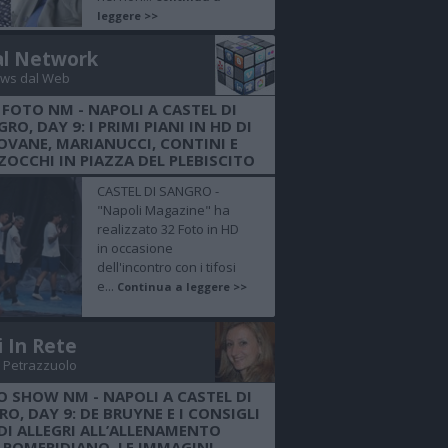
leggere >>
al Network
ws dal Web
 FOTO NM - NAPOLI A CASTEL DI
RO, DAY 9: I PRIMI PIANI IN HD DI
OVANE, MARIANUCCI, CONTINI E
OCCHI IN PIAZZA DEL PLEBISCITO
CASTEL DI SANGRO -
"Napoli Magazine" ha
realizzato 32 Foto in HD
in occasione
dell'incontro con i tifosi
e...
Continua a leggere >>
i In Rete
 Petrazzuolo
O SHOW NM - NAPOLI A CASTEL DI
O, DAY 9: DE BRUYNE E I CONSIGLI
DI ALLEGRI ALL’ALLENAMENTO
POMERIDIANO, LE IMMAGINI