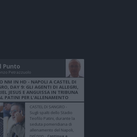
Il Punto
enzo Petrazzuolo
O NM IN HD - NAPOLI A CASTEL DI
RO, DAY 9: GLI AGENTI DI ALLEGRI,
IEL JESUS E ANGUISSA IN TRIBUNA
AL PATINI PER L'ALLENAMENTO
CASTEL DI SANGRO -
Sugli spalti dello Stadio
Teofilo Patini, durante la
seduta pomeridiana di
allenamento del Napoli,
nel non...
Continua a