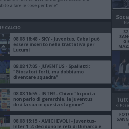
bito a fare le cose per bene”.
Soci
Ne
ME CALCIO
32
SANG
08.08 18:48 - SKY - Juventus, Cabal può
GI
essere inserito nella trattativa per
MAZZ
Lucumi
08.08 17:05 - JUVENTUS - Spalletti:
"Giocatori forti, ma dobbiamo
diventare squadra"
08.08 16:55 - INTER - Chivu: "In porta
non parlo di gerarchie, la Juventus
Tutt
dirà la sua in questa stagione"
di Rosa
FOT
SANGR
08.08 15:15 - AMICHEVOLI - Juventus-
Inter 1-2: decidono le reti di Dimarco e