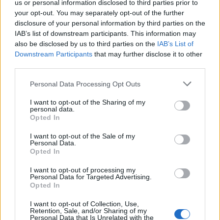
us or personal information disclosed to third parties prior to
La Lazio chiede tanto anche perché il 50 per cento della
your opt-out. You may separately opt-out of the further
cessione finirà nelle casse del Real Madrid".
disclosure of your personal information by third parties on the
IAB’s list of downstream participants. This information may
also be disclosed by us to third parties on the
IAB’s List of
Downstream Participants
that may further disclose it to other
third parties.
Personal Data Processing Opt Outs
I want to opt-out of the Sharing of my
personal data.
Opted In
I want to opt-out of the Sale of my
Personal Data.
Opted In
I want to opt-out of processing my
Personal Data for Targeted Advertising.
Opted In
VAI ALLA VERSIONE CLASSICA
I want to opt-out of Collection, Use,
Retention, Sale, and/or Sharing of my
Personal Data that Is Unrelated with the