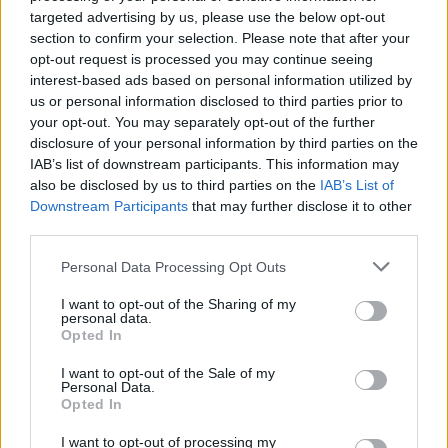
targeted advertising by us, please use the below opt-out
pensava di aver creato col gruppo evidentemente non c'è e
section to confirm your selection. Please note that after your
che senza Champions League i rinforzi necessari per
opt-out request is processed you may continue seeing
migliorare la squadra difficilmente potrebbero arrivare. Sullo
interest-based ads based on personal information utilized by
sfondo, restano poi i rapporti non esattamente idilliaci con
us or personal information disclosed to third parties prior to
l’amministratore delegato Damien Comolli, anch'egli in bilico e
your opt-out. You may separately opt-out of the further
dal futuro totalmente incerto.
disclosure of your personal information by third parties on the
IAB’s list of downstream participants. This information may
In caso di addio alla Juve - conclude La Stampa - a distanza di
also be disclosed by us to third parties on the
IAB’s List of
meno di un anno dalla separazione con la Nazionale italiana,
Downstream Participants
that may further disclose it to other
Spalletti si ritroverebbe a metabolizzare così una nuova
third parties.
enorme delusione.
Personal Data Processing Opt Outs
I want to opt-out of the Sharing of my
personal data.
Opted In
I want to opt-out of the Sale of my
Personal Data.
Opted In
I want to opt-out of processing my