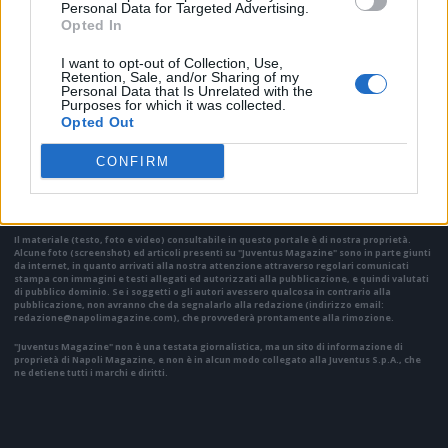
Personal Data for Targeted Advertising.
Opted In
I want to opt-out of Collection, Use,
Retention, Sale, and/or Sharing of my
Personal Data that Is Unrelated with the
Purposes for which it was collected.
Opted Out
VAI ALLA VERSIONE CLASSICA
CONFIRM
Il materiale (testo, foto e video) consultabile in questo portale è di nostra proprietà.
Alcune foto (screenshot) ed articoli presenti su "Juventus Magazine" sono in parte giunti
da internet, in quanto arrivati alla nostra attenzione attraverso regolari comunicati
stampa con immagini e testi allegati ed autorizzati alla pubblicazione, e quindi valutati
di pubblico dominio. Se i soggetti o gli autori avessero qualcosa in contrario alla
pubblicazione, non avranno che da segnalarlo alla redazione (indirizzo email:
redazione@napolimagazine.com
), che provvederà prontamente alla rimozione.
"Juventus Magazine" non è una testata giornalistica, ma un sito di informazione di
proprietà di Napoli Magazine, e non è in alcun modo collegato alla Juventus S.p.A., che
ne detiene tutti i marchi e diritti.