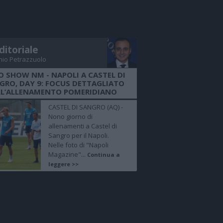
ditoriale
nio Petrazzuolo
O SHOW NM - NAPOLI A CASTEL DI
GRO, DAY 9: FOCUS DETTAGLIATO
LL’ALLENAMENTO POMERIDIANO
CASTEL DI SANGRO (AQ) -
Nono giorno di
allenamenti a Castel di
Sangro per il Napoli.
Nelle foto di "Napoli
Magazine"...
Continua a
leggere >>