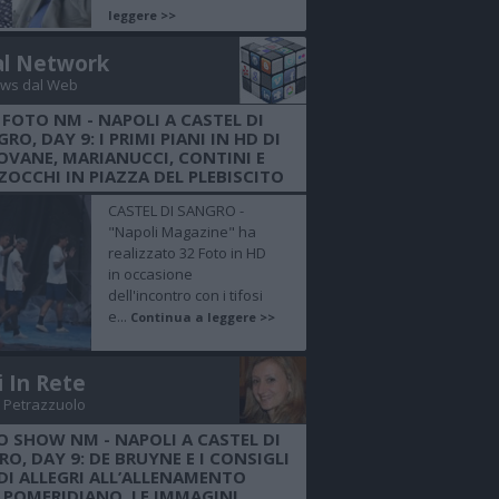
leggere >>
al Network
ws dal Web
 FOTO NM - NAPOLI A CASTEL DI
RO, DAY 9: I PRIMI PIANI IN HD DI
OVANE, MARIANUCCI, CONTINI E
OCCHI IN PIAZZA DEL PLEBISCITO
CASTEL DI SANGRO -
"Napoli Magazine" ha
realizzato 32 Foto in HD
in occasione
dell'incontro con i tifosi
e...
Continua a leggere >>
i In Rete
 Petrazzuolo
O SHOW NM - NAPOLI A CASTEL DI
O, DAY 9: DE BRUYNE E I CONSIGLI
DI ALLEGRI ALL’ALLENAMENTO
POMERIDIANO, LE IMMAGINI