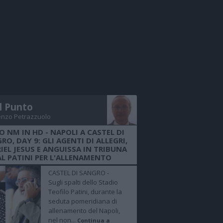
Il Punto
enzo Petrazzuolo
O NM IN HD - NAPOLI A CASTEL DI
RO, DAY 9: GLI AGENTI DI ALLEGRI,
IEL JESUS E ANGUISSA IN TRIBUNA
AL PATINI PER L'ALLENAMENTO
CASTEL DI SANGRO -
Sugli spalti dello Stadio
Teofilo Patini, durante la
seduta pomeridiana di
allenamento del Napoli,
nel non...
Continua a