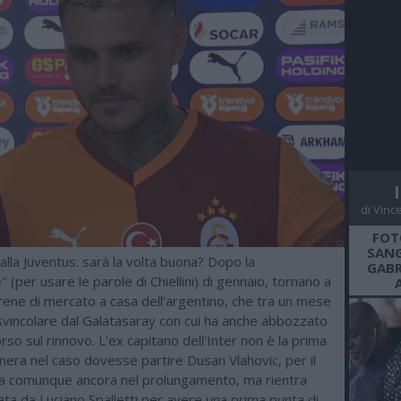
di Vinc
FOT
SANG
alla Juventus: sarà la volta buona? Dopo la
GABR
 (per usare le parole di Chiellini) di gennaio, tornano a
rene di mercato a casa dell'argentino, che tra un mese
svincolare dal Galatasaray con cui ha anche abbozzato
rso sul rinnovo. L'ex capitano dell'Inter non è la prima
nera nel caso dovesse partire Dusan Vlahovic, per il
ra comunque ancora nel prolungamento, ma rientra
tilata da Luciano Spalletti per avere una prima punta di