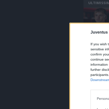
ULTIMISSI
Juventus 
If you wish 
sensitive in
confirm you
continue se
information 
further disc
participants
Downstream 
Persona