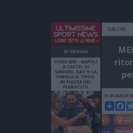
CALCIO
MER
In Vetrina
rito
VIDEO NM - NAPOLI
A CASTEL DI
SANGRO, DAY 9: LA
pe
PAROLA AI TIFOSI
IN PIAZZA DEL
PLEBISCITO
31.05.2026 21:
Share
Faceboo
Twi