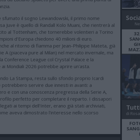
nzia.
Soci
 sfumato il sogno Lewandowski, il primo nome
Ne
asa Juve è quello di Randall Kolo Muani, che rientrerà al
tito al Tottenham, che tornerebbe volentieri a Torino
32
mpioni d'Europa chiedono 40 milioni di euro.
SANG
GI
che al ritorno di fiamma per Jean-Philippe Mateta, già
MAZZ
erie A (piaceva pure al Milan) nel mercato invernale, ma
ella Conference League col Crystal Palace e la
e ai Mondiali 2026 potrebbe aprire un'asta.
ondo La Stampa, resta sullo sfondo proprio Icardi
potrebbero servire due innesti in avanti: a
ro e con una conoscenza pregressa della Serie A,
ofilo perfetto per completare il reparto. I dissapori
 legati ai tempi dell'Inter, erano già stati archiviati,
Tutt
come aveva dimostrato l'interesse nello scorso
di Rosa
FOT
SANGR