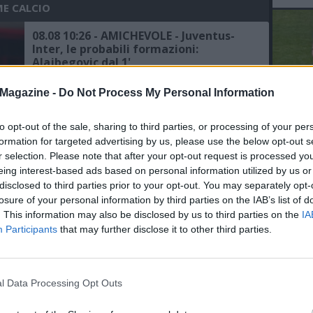
ME CALCIO
08.08 10:26 - AMICHEVOLE - Juventus-
Inter, le probabili formazioni:
Alajbegovic dal 1'
Magazine -
Do Not Process My Personal Information
08.08 09:58 - CDS - Juventus-Lucumi,
Cabal la chiave per sbloccare la
to opt-out of the sale, sharing to third parties, or processing of your per
trattativa con il Bologna
L'An
formation for targeted advertising by us, please use the below opt-out s
del Nu
r selection. Please note that after your opt-out request is processed y
VID
08.08 00:55 - JUVENTUS - Celik: "Ho
eing interest-based ads based on personal information utilized by us or
D
fatto la scelta migliore per la mia
disclosed to third parties prior to your opt-out. You may separately opt-
POM
carriera"
losure of your personal information by third parties on the IAB’s list of
. This information may also be disclosed by us to third parties on the
IA
Participants
that may further disclose it to other third parties.
07.08 18:41 - MEDIASET - Juventus-
Inter, le probabili formazioni
dell'amichevole di Perth: out Gatti,
Pio-Idrissou coppia confermata
l Data Processing Opt Outs
07.08 15:10 - JUVENTUS - Spalletti: