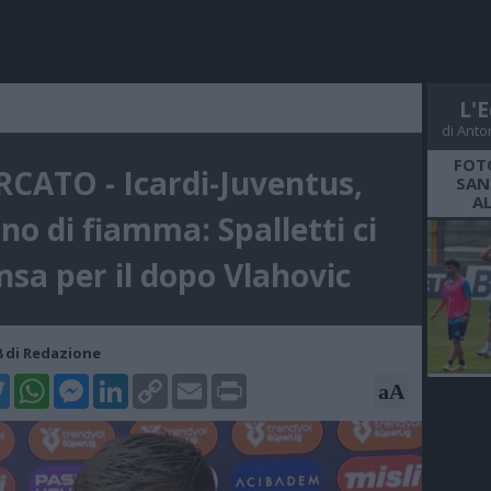
L'E
di Anto
FOT
CATO - Icardi-Juventus,
SAN
A
rno di fiamma: Spalletti ci
nsa per il dopo Vlahovic
38 di Redazione
k
tter
WhatsApp
Messenger
LinkedIn
Copy
Email
Print
aA
Link