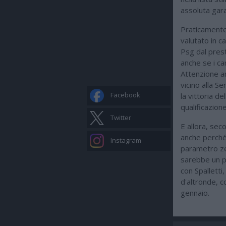
assoluta gara
Praticamente
valutato in c
Psg dal pres
anche se i ca
Attenzione an
vicino alla S
Facebook
la vittoria d
qualificazion
Twitter
E allora, sec
anche perché 
Instagram
parametro ze
sarebbe un pr
con Spalletti,
d'altronde, 
gennaio.