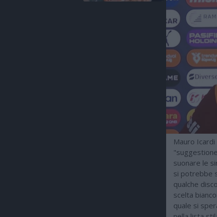
Mauro Icardi 
"suggestione"
suonare le si
si potrebbe 
qualche disco
scelta bianco
quale si spe
nella lista s