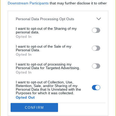
Downstream Participants
that may further disclose it to other
third parties.
Personal Data Processing Opt Outs
I want to opt-out of the Sharing of my
personal data.
Opted In
I want to opt-out of the Sale of my
Personal Data.
VAI ALLA VERSIONE CLASSICA
Opted In
I want to opt-out of processing my
Personal Data for Targeted Advertising.
Opted In
Il materiale (testo, foto e video) consultabile in questo portale è di nostra proprietà.
Alcune foto (screenshot) ed articoli presenti su "Juventus Magazine" sono in parte giunti
I want to opt-out of Collection, Use,
da internet, in quanto arrivati alla nostra attenzione attraverso regolari comunicati
Retention, Sale, and/or Sharing of my
stampa con immagini e testi allegati ed autorizzati alla pubblicazione, e quindi valutati
Personal Data that Is Unrelated with the
di pubblico dominio. Se i soggetti o gli autori avessero qualcosa in contrario alla
Purposes for which it was collected.
pubblicazione, non avranno che da segnalarlo alla redazione (indirizzo email:
Opted Out
redazione@napolimagazine.com
), che provvederà prontamente alla rimozione.
"Juventus Magazine" non è una testata giornalistica, ma un sito di informazione di
CONFIRM
proprietà di Napoli Magazine, e non è in alcun modo collegato alla Juventus S.p.A., che
ne detiene tutti i marchi e diritti.