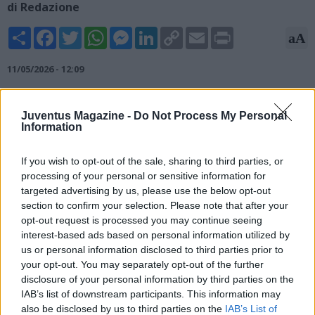
di Redazione
Share
Facebook
Twitter
WhatsApp
Messenger
LinkedIn
Copy
Email
Print
aA
Link
11/05/2026 - 12:09
In casa Juventus cominciano le manovre per il mercato e per
Luciano Spalletti, tecnico dei bianconeri, il grande obiettivo per
Juventus Magazine -
Do Not Process My Personal
Information
la retroguardia sarebbe Kim Min-jae, ex difensore del Napoli,
il cui futuro al Bayern Monaco si preannuncia in dubbio.
L'operazione prevederebbe la cessione di Gleison Bremer. Lo
If you wish to opt-out of the sale, sharing to third parties, or
stipendio di Kim è molto elevato, poiché guadagna 9 milioni
processing of your personal or sensitive information for
netti a stagione, ma vorrebbe ritrovare maggiore continuità e
targeted advertising by us, please use the below opt-out
gradirebbe l'idea di tornare in Italia.
section to confirm your selection. Please note that after your
opt-out request is processed you may continue seeing
interest-based ads based on personal information utilized by
us or personal information disclosed to third parties prior to
your opt-out. You may separately opt-out of the further
disclosure of your personal information by third parties on the
IAB’s list of downstream participants. This information may
also be disclosed by us to third parties on the
IAB’s List of