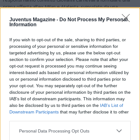
prima offerta all'ex Milan e Atalanta, svincolato da una
settimana: ingaggio da 5 milioni di euro netti a stagione. Lo
Juventus Magazine -
Do Not Process My Personal
scrive La Stampa.
Information
Kessie non ha ancora dato una risposta, anche perché dopo
tre anni a 14 milioni di stipendio sa che dovrà ridurselo ma non
If you wish to opt-out of the sale, sharing to third parties, or
fino ad arrivare a quasi un terzo: l'obiettivo sarebbe
processing of your personal or sensitive information for
guadagnare 8 milioni l'anno. Cifra che, comunque, in Serie A
targeted advertising by us, please use the below opt-out
nessuno sarebbe disposto a corrispondergli, neppure
section to confirm your selection. Please note that after your
Atalanta, Roma e Napoli che restano vigili sul giocatore.
opt-out request is processed you may continue seeing
interest-based ads based on personal information utilized by
L'alternativa in mediana porta a Goretzka, pure lui svincolato,
us or personal information disclosed to third parties prior to
anche se prima la Juve vorrebbe liberare qualche casella nel
your opt-out. You may separately opt-out of the further
reparto: almeno un paio di quelle occupate da Arthur, Douglas
disclosure of your personal information by third parties on the
Luiz, Koopmeiners e Miretti.
IAB’s list of downstream participants. This information may
Altra pista dall'Arabia Saudita è quella legata a Theo
also be disclosed by us to third parties on the
IAB’s List of
Downstream Participants
that may further disclose it to other
Hernandez, al momento tesserato per l'Al Hilal di Simone
third parties.
Inzaghi. Dopo il Mondiale, il francese potrebbe prendere in
considerazione l'idea di tornare in Italia. La suggestione è
Personal Data Processing Opt Outs
soprattutto per il nuovo dirigente bianconero Frederic