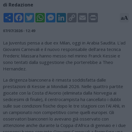
di Redazione
Share
Facebook
Twitter
WhatsApp
Messenger
LinkedIn
Copy
Email
Print
aA
Link
07/07/2026 - 12:49
La Juventus pensa a due ex Milan, oggi in Arabia Saudita. L'ad
Giovanni Carnevali e il nuovo responsabile dell'area tecnica
Frederic Massara hanno messo nel mirino Franck Kessie e
sono tentati dalla suggestione che porterebbe a Theo
Hernandez.
La dirigenza bianconera è rimasta soddisfatta dalle
prestazioni di Kessie ai Mondiali 2026. Nelle quattro partite
giocate con la Costa d'Avorio (eliminata dalla Norvegia ai
sedicesimi di finale), il centrocampista ha cancellato i dubbi
sulle sue condizioni fisiche dopo le tre stagioni con l'Al Ahli, in
un campionato non competitivo come quelli europei. Gli
osservatori bianconeri lo avevano già osservato con
attenzione anche durante la Coppa d'Africa di gennaio e i due
responsi hanno convinto Giovanni Carnevali a formulare una