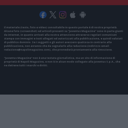
Il materiale (testo, foto e video) consultabile in questo portale è di nostra proprietà.
Alcune foto (screenshot) ed articoli presenti su "Juventus Magazine" sono in parte giunti
da internet, in quanto arrivati alla nostra attenzione attraverso regolari comunicati
stampa con immagini e testi allegati ed autorizzati alla pubblicazione, e quindi valutati
di pubblico dominio. Se i soggetti o gli autori avessero qualcosa in contrario alla
pubblicazione, non avranno che da segnalarlo alla redazione (indirizzo email:
redazione@napolimagazine.com
), che provvederà prontamente alla rimozione.
"Juventus Magazine" non è una testata giornalistica, ma un sito di informazione di
proprietà di Napoli Magazine, e non è in alcun modo collegato alla Juventus S.p.A., che
ne detiene tutti i marchi e diritti.