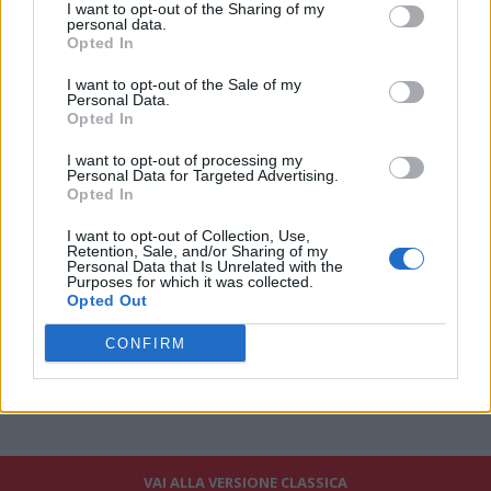
Massara, che lo aveva acquistato per il Milan, insieme a
I want to opt-out of the Sharing of my
Maldini, nel 2019.
personal data.
Opted In
Molto dipenderà anche dalle uscite: in caso di addio di
Cambiaso, la Juve potrebbe farsi avanti per Theo, che ha
I want to opt-out of the Sale of my
lasciato i rossoneri solamente un anno fa, nell'estate 2025.
Personal Data.
Opted In
I want to opt-out of processing my
Personal Data for Targeted Advertising.
Opted In
I want to opt-out of Collection, Use,
Retention, Sale, and/or Sharing of my
Personal Data that Is Unrelated with the
Purposes for which it was collected.
Opted Out
CONFIRM
VAI ALLA VERSIONE CLASSICA