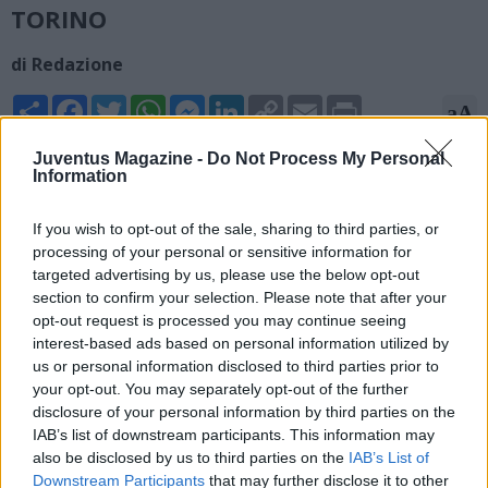
TORINO
di Redazione
Share
Facebook
Twitter
WhatsApp
Messenger
LinkedIn
Copy
Email
Print
aA
Link
Juventus Magazine -
Do Not Process My Personal
17/05/2026 - 13:06
Information
Stagione finita per Gleison Bremer. Nel match valido per la
37esima giornata di Serie A, il difensore della Juventus ha
If you wish to opt-out of the sale, sharing to third parties, or
rimediato un cartellino giallo contro la Fiorentina. Era diffidato,
processing of your personal or sensitive information for
targeted advertising by us, please use the below opt-out
salta così l'ultima partita di campionato contro il Torino.
section to confirm your selection. Please note that after your
opt-out request is processed you may continue seeing
interest-based ads based on personal information utilized by
us or personal information disclosed to third parties prior to
your opt-out. You may separately opt-out of the further
disclosure of your personal information by third parties on the
IAB’s list of downstream participants. This information may
also be disclosed by us to third parties on the
IAB’s List of
Downstream Participants
that may further disclose it to other