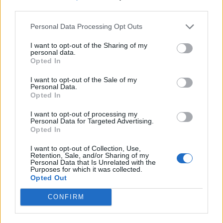
third parties.
Personal Data Processing Opt Outs
I want to opt-out of the Sharing of my
personal data.
Opted In
VAI ALLA VERSIONE CLASSICA
I want to opt-out of the Sale of my
Personal Data.
Opted In
I want to opt-out of processing my
Personal Data for Targeted Advertising.
Opted In
Il materiale (testo, foto e video) consultabile in questo portale è di nostra proprietà.
Alcune foto (screenshot) ed articoli presenti su "Juventus Magazine" sono in parte giunti
da internet, in quanto arrivati alla nostra attenzione attraverso regolari comunicati
I want to opt-out of Collection, Use,
stampa con immagini e testi allegati ed autorizzati alla pubblicazione, e quindi valutati
Retention, Sale, and/or Sharing of my
di pubblico dominio. Se i soggetti o gli autori avessero qualcosa in contrario alla
Personal Data that Is Unrelated with the
pubblicazione, non avranno che da segnalarlo alla redazione (indirizzo email:
Purposes for which it was collected.
redazione@napolimagazine.com
), che provvederà prontamente alla rimozione.
Opted Out
"Juventus Magazine" non è una testata giornalistica, ma un sito di informazione di
proprietà di Napoli Magazine, e non è in alcun modo collegato alla Juventus S.p.A., che
ne detiene tutti i marchi e diritti.
CONFIRM