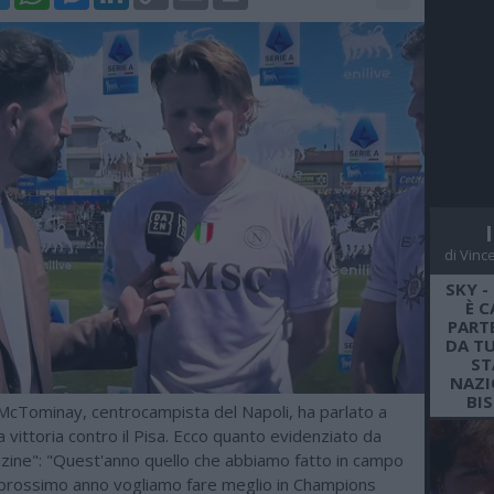
Link
di Vinc
SKY -
È C
PARTE
DA TU
ST
NAZI
BI
 McTominay, centrocampista del Napoli, ha parlato a
vittoria contro il Pisa. Ecco quanto evidenziato da
zine": "Quest'anno quello che abbiamo fatto in campo
l prossimo anno vogliamo fare meglio in Champions