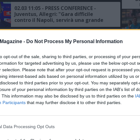
02.03 11:05 - PRESS CONFERENCE -
Juventus, Allegri: "Gara difficile
contro il Napoli, servirà una grande
prestazione, parole di ADL? Non le
commento"
07.12 10:30 - L'EX - Datolo: "Il gol
Magazine -
Do Not Process My Personal Information
contro la Juve un sogno, amo Napoli e
vorrei tornarci, Mazzarri è
intelligente, trasmette grinta e
to opt-out of the sale, sharing to third parties, or processing of your per
voglia"
L'An
formation for targeted advertising by us, please use the below opt-out s
10.11 09:43 - CORRIERE DELLA SERA -
del Nu
r selection. Please note that after your opt-out request is processed y
Mondiale per Club, il Napoli può
eing interest-based ads based on personal information utilized by us or
sorpassare la Juventus, i dettagli
FO
disclosed to third parties prior to your opt-out. You may separately opt-
R
losure of your personal information by third parties on the IAB’s list of
. This information may also be disclosed by us to third parties on the
IA
29.10 23:24 - PRESS CONFERENCE -
Milan, Pioli: "Ho l'amaro in bocca,
Participants
that may further disclose it to other third parties.
abbiamo concesso troppo, siamo stati
inferiori solo all'Inter e non al Napoli
e alla Juve"
14.10 10:13 - HELLAS VERONA - Baroni:
l Data Processing Opt Outs
"Napoli e Juventus occasioni da
sfruttare, non abbiamo paura"