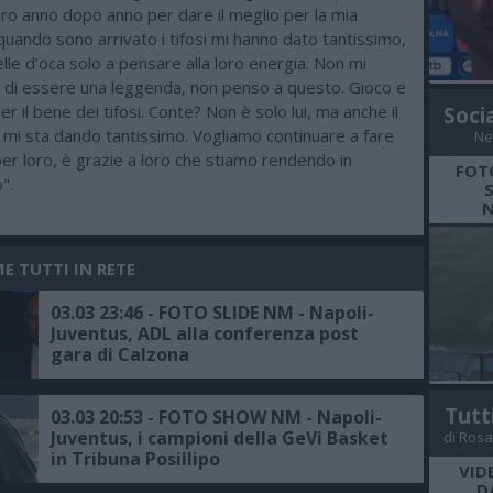
ro anno dopo anno per dare il meglio per la mia
uando sono arrivato i tifosi mi hanno dato tantissimo,
elle d'oca solo a pensare alla loro energia. Non mi
 di essere una leggenda, non penso a questo. Gioco e
er il bene dei tifosi. Conte? Non è solo lui, ma anche il
Soci
 mi sta dando tantissimo. Vogliamo continuare a fare
Ne
er loro, è grazie a loro che stiamo rendendo in
FOT
".
N
E TUTTI IN RETE
03.03 23:46 - FOTO SLIDE NM - Napoli-
Juventus, ADL alla conferenza post
gara di Calzona
Tutt
03.03 20:53 - FOTO SHOW NM - Napoli-
Juventus, i campioni della GeVi Basket
di Rosa
in Tribuna Posillipo
VID
D