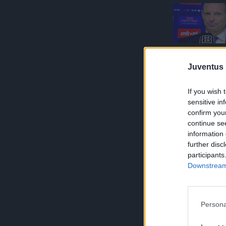
Juventus 
If you wish 
sensitive in
confirm you
continue se
information 
further disc
participants
Downstream 
Persona