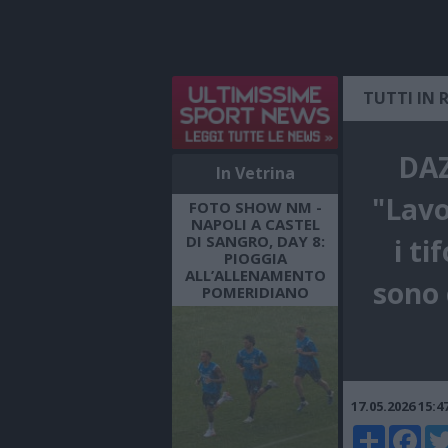
TUTTI IN 
DAZ
In Vetrina
"Lavo
FOTO SHOW NM -
NAPOLI A CASTEL
DI SANGRO, DAY 8:
i ti
PIOGGIA
ALL’ALLENAMENTO
sono 
POMERIDIANO
17.05.2026 15:
Share
Faceboo
Twi