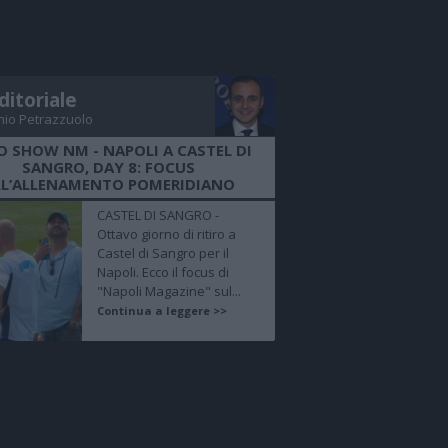
ditoriale
nio Petrazzuolo
O SHOW NM - NAPOLI A CASTEL DI
SANGRO, DAY 8: FOCUS
LL’ALLENAMENTO POMERIDIANO
CASTEL DI SANGRO -
Ottavo giorno di ritiro a
Castel di Sangro per il
Napoli. Ecco il focus di
"Napoli Magazine" sul...
Continua a leggere >>