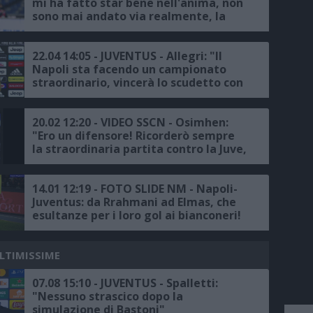
mi ha fatto star bene nell'anima, non
sono mai andato via realmente, la
partita contro la Juventus in
Supercoppa il giorno più bello della
mia vita"
22.04 14:05 - JUVENTUS - Allegri: "Il
Napoli sta facendo un campionato
straordinario, vincerà lo scudetto con
merito, noi vogliamo provare a
battere la capolista che ha voglia di
rivalsa dopo la Champions"
20.02 12:20 - VIDEO SSCN - Osimhen:
"Ero un difensore! Ricorderò sempre
la straordinaria partita contro la Juve,
Maradona il più grande di tutti",
Lozano: "Bellissimo giocare allo
stadio Maradona"
14.01 12:19 - FOTO SLIDE NM - Napoli-
Juventus: da Rrahmani ad Elmas, che
esultanze per i loro gol ai bianconeri!
ULTIMISSIME
07.08 15:10 - JUVENTUS - Spalletti:
"Nessuno strascico dopo la
simulazione di Bastoni"