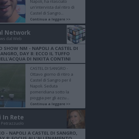
Napoli, ha rilasciato
un'intervista dal ritiro di
Castel di Sangro...
Continua a leggere >>
al Network
ws dal Web
O SHOW NM - NAPOLI A CASTEL DI
SANGRO, DAY 8: ECCO IL TUFFO
ELL’ACQUA DI NIKITA CONTINI
CASTEL DI SANGRO -
Ottavo giorno di ritiro a
Castel di Sangro per il
Napoli. Seduta
pomeridiana sotto la
pioggia per gli azzu...
Continua a leggere >>
i In Rete
 Petrazzuolo
EO - NAPOLI A CASTEL DI SANGRO,
AY 8: FOCUS ALL’ALLENAMENTO