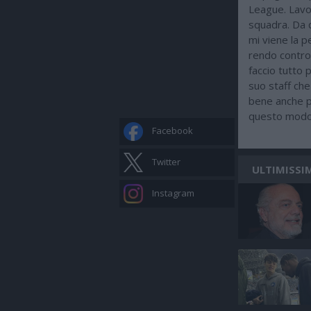
League. Lavo
squadra. Da q
mi viene la p
rendo contro
faccio tutto p
suo staff che
bene anche p
questo modo
Facebook
Twitter
ULTIMISSIM
Instagram