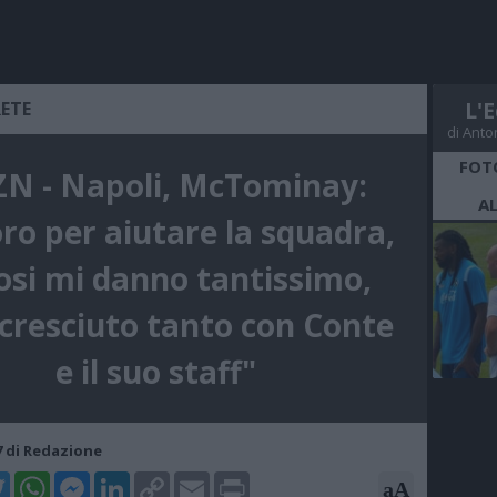
RETE
L'E
di Anto
FOT
N - Napoli, McTominay:
A
ro per aiutare la squadra,
fosi mi danno tantissimo,
cresciuto tanto con Conte
e il suo staff"
47 di Redazione
k
tter
WhatsApp
Messenger
LinkedIn
Copy
Email
Print
aA