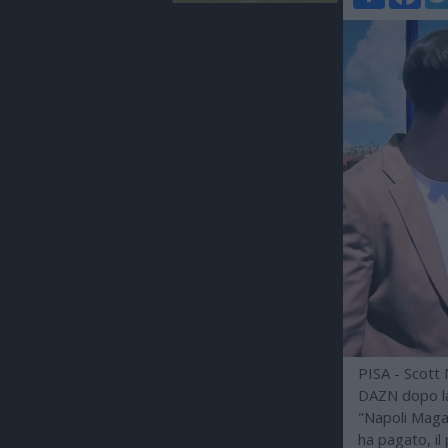
PISA - Scott
DAZN dopo la 
"Napoli Maga
ha pagato, i