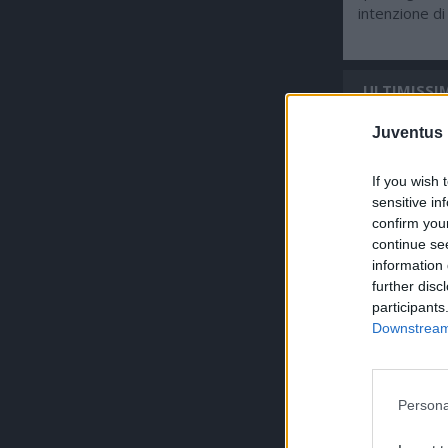
intenzione di 
ULTIMISSIM
Juventus 
If you wish 
sensitive in
confirm you
continue se
information 
further disc
participants
Downstream 
Persona