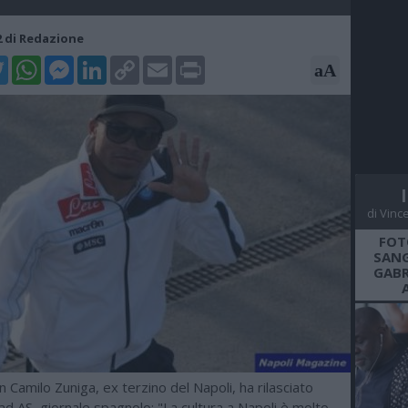
22 di Redazione
k
tter
WhatsApp
Messenger
LinkedIn
Copy
Email
Print
aA
Link
di Vinc
FOT
SANG
GABR
 Camilo Zuniga, ex terzino del Napoli, ha rilasciato
 ad AS, giornale spagnolo: "La cultura a Napoli è molto