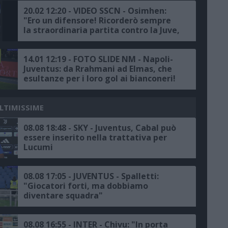
battere la capolista che ha voglia di
rivalsa dopo la Champions"
20.02 12:20 - VIDEO SSCN - Osimhen:
"Ero un difensore! Ricorderò sempre
la straordinaria partita contro la Juve,
Maradona il più grande di tutti",
Lozano: "Bellissimo giocare allo
stadio Maradona"
14.01 12:19 - FOTO SLIDE NM - Napoli-
Juventus: da Rrahmani ad Elmas, che
esultanze per i loro gol ai bianconeri!
ULTIMISSIME
08.08 18:48 - SKY - Juventus, Cabal può
essere inserito nella trattativa per
Lucumi
08.08 17:05 - JUVENTUS - Spalletti:
"Giocatori forti, ma dobbiamo
diventare squadra"
08.08 16:55 - INTER - Chivu: "In porta