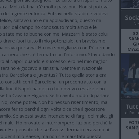
ostra. Molto latina, c'è molta passione. Non si poteva
a della gente euforica. Entravi nello stadio e vedevi
Soci
felice, saltavo uno e mi applaudivano, questo mi
Ne
Fuori dal campo ho conosciuto molti amici e le
32
 state molto buone con me. Mazzarri è stato colui
SANG
 tirare fuori tutto il mio potenziale, un bravissimo
GI
una brava persona. Ha una somiglianza con Pékerman.
MAZZ
carriera che si è fermata con l'infortunio. Stavo dando
ro al Napoli quando è successo: ero nel mio miglior
erzino e giocavo a sinistra. Mentre in Nazionale
tra. Barcellona e Juventus? Tutta quella storia era
o contatti con il Barcellona, un precontratto con la
alla fine il Napoli ha detto che dovevo restare e ho
ssist a Cavani e Higuaín. Se ho avuto modo di parlare
No, come potrei. Non ho nessun risentimento, ma
Tutt
cora ferito perché ogni volta dice che il giocatore
di Rosa
milo. Se avessi avuto intenzione di fargli del male, gli
FOT
el male. Ho provato a interrompere l'azione perché la
SANGR
zava. Ho pensato che se l'avessi fermato eravamo ai
vo per il mio Paese, ma non c'è mai stata questa