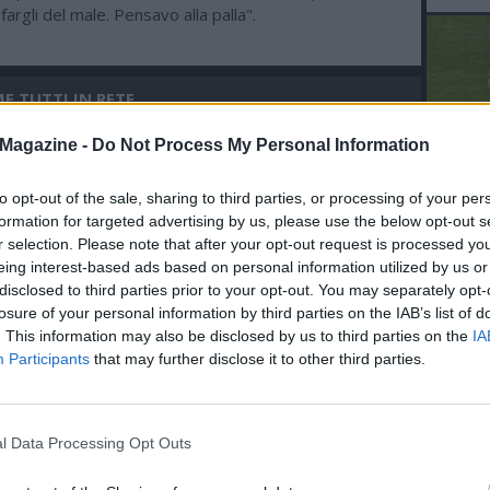
fargli del male. Pensavo alla palla".
E TUTTI IN RETE
03.03 23:46 - FOTO SLIDE NM - Napoli-
Magazine -
Do Not Process My Personal Information
Juventus, ADL alla conferenza post
gara di Calzona
to opt-out of the sale, sharing to third parties, or processing of your per
L'An
formation for targeted advertising by us, please use the below opt-out s
del Nu
03.03 20:53 - FOTO SHOW NM - Napoli-
r selection. Please note that after your opt-out request is processed y
VID
Juventus, i campioni della GeVi Basket
eing interest-based ads based on personal information utilized by us or
RIE
in Tribuna Posillipo
disclosed to third parties prior to your opt-out. You may separately opt-
losure of your personal information by third parties on the IAB’s list of
. This information may also be disclosed by us to third parties on the
IA
02.03 11:05 - PRESS CONFERENCE -
Participants
that may further disclose it to other third parties.
Juventus, Allegri: "Gara difficile
contro il Napoli, servirà una grande
prestazione, parole di ADL? Non le
commento"
l Data Processing Opt Outs
07.12 10:30 - L'EX - Datolo: "Il gol
contro la Juve un sogno, amo Napoli e