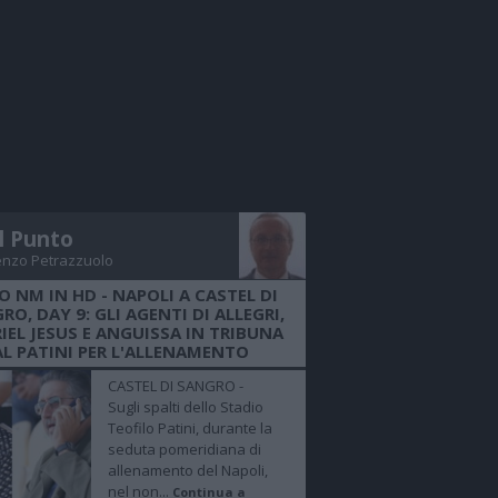
Il Punto
enzo Petrazzuolo
O NM IN HD - NAPOLI A CASTEL DI
RO, DAY 9: GLI AGENTI DI ALLEGRI,
IEL JESUS E ANGUISSA IN TRIBUNA
AL PATINI PER L'ALLENAMENTO
CASTEL DI SANGRO -
Sugli spalti dello Stadio
Teofilo Patini, durante la
seduta pomeridiana di
allenamento del Napoli,
nel non...
Continua a