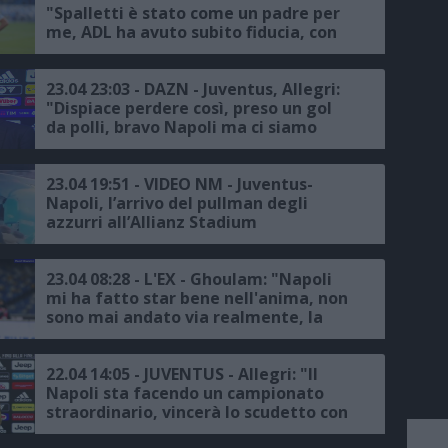
"Spalletti è stato come un padre per
me, ADL ha avuto subito fiducia, con
Osimhen ho un'intesa naturale,
un'emozione incredibile l'accoglienza
dopo la Juventus"
23.04 23:03 - DAZN - Juventus, Allegri:
"Dispiace perdere così, preso un gol
da polli, bravo Napoli ma ci siamo
fermati"
23.04 19:51 - VIDEO NM - Juventus-
Napoli, l’arrivo del pullman degli
azzurri all’Allianz Stadium
23.04 08:28 - L'EX - Ghoulam: "Napoli
mi ha fatto star bene nell'anima, non
sono mai andato via realmente, la
partita contro la Juventus in
Supercoppa il giorno più bello della
mia vita"
22.04 14:05 - JUVENTUS - Allegri: "Il
Napoli sta facendo un campionato
straordinario, vincerà lo scudetto con
merito, noi vogliamo provare a