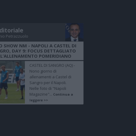
ditoriale
nio Petrazzuolo
O SHOW NM - NAPOLI A CASTEL DI
GRO, DAY 9: FOCUS DETTAGLIATO
LL’ALLENAMENTO POMERIDIANO
CASTEL DI SANGRO (AQ) -
Nono giorno di
allenamenti a Castel di
Sangro per il Napoli.
Nelle foto di "Napoli
Magazine"...
Continua a
leggere >>