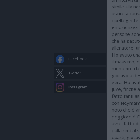
simile alla n
uscire a caus
quella gente 
emozionava. 
persone sono
che ha saputo
allenatore, 
Ho avuto una 
Facebook
il massimo, e
momento da t
Twitter
giocavo a des
vera. Ho avut
Instagram
Juve, finché 
fatto tanti a
con Neymar? 
noto che è an
peggiore è Ca
avrei fatto d
palla rimbal
quarti, gioca