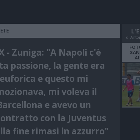
RETE
L'E
di Anto
FOT
X - Zuniga: "A Napoli c'è
SAN
A
a passione, la gente era
euforica e questo mi
ozionava, mi voleva il
Barcellona e avevo un
ontratto con la Juventus
la fine rimasi in azzurro"