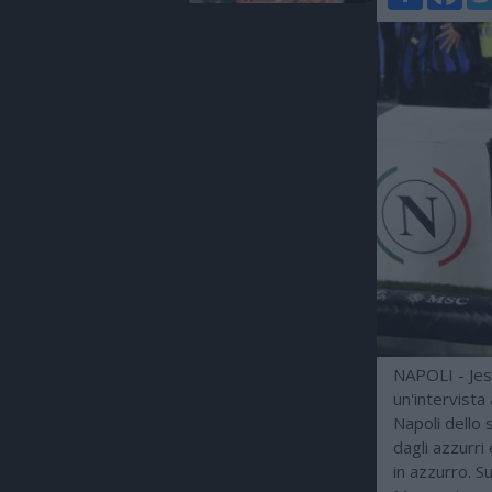
NAPOLI - Jesu
un'intervista 
Napoli dello 
dagli azzurri 
in azzurro. S