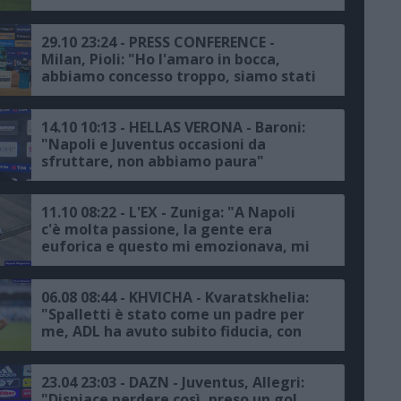
29.10 23:24 - PRESS CONFERENCE -
Milan, Pioli: "Ho l'amaro in bocca,
abbiamo concesso troppo, siamo stati
inferiori solo all'Inter e non al Napoli
e alla Juve"
14.10 10:13 - HELLAS VERONA - Baroni:
"Napoli e Juventus occasioni da
sfruttare, non abbiamo paura"
11.10 08:22 - L'EX - Zuniga: "A Napoli
c'è molta passione, la gente era
euforica e questo mi emozionava, mi
voleva il Barcellona e avevo un
precontratto con la Juventus ma alla
fine rimasi in azzurro"
06.08 08:44 - KHVICHA - Kvaratskhelia:
"Spalletti è stato come un padre per
me, ADL ha avuto subito fiducia, con
Osimhen ho un'intesa naturale,
un'emozione incredibile l'accoglienza
dopo la Juventus"
23.04 23:03 - DAZN - Juventus, Allegri:
"Dispiace perdere così, preso un gol