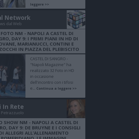
leggere >>
al Network
ws dal Web
 FOTO NM - NAPOLI A CASTEL DI
RO, DAY 9: I PRIMI PIANI IN HD DI
OVANE, MARIANUCCI, CONTINI E
OCCHI IN PIAZZA DEL PLEBISCITO
CASTEL DI SANGRO -
"Napoli Magazine" ha
realizzato 32 Foto in HD
in occasione
dell'incontro con i tifosi
e...
Continua a leggere >>
i In Rete
 Petrazzuolo
O SHOW NM - NAPOLI A CASTEL DI
O, DAY 9: DE BRUYNE E I CONSIGLI
DI ALLEGRI ALL’ALLENAMENTO
POMERIDIANO, LE IMMAGINI