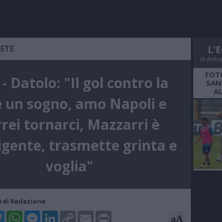
RETE
L'E
di Anto
FOT
 - Datolo: "Il gol contro la
SAN
A
e un sogno, amo Napoli e
rei tornarci, Mazzarri è
ligente, trasmette grinta e
voglia"
30 di Redazione
k
tter
WhatsApp
Messenger
LinkedIn
Copy
Email
Print
aA