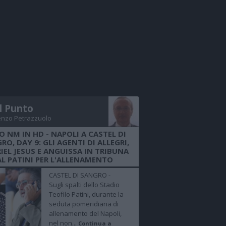
Il Punto
enzo Petrazzuolo
O NM IN HD - NAPOLI A CASTEL DI
RO, DAY 9: GLI AGENTI DI ALLEGRI,
IEL JESUS E ANGUISSA IN TRIBUNA
AL PATINI PER L'ALLENAMENTO
CASTEL DI SANGRO -
Sugli spalti dello Stadio
Teofilo Patini, durante la
seduta pomeridiana di
allenamento del Napoli,
nel non...
Continua a