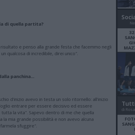
Soci
Ne
a di quella partita?
32
SANG
GI
l risultato e penso alla grande festa che facemmo negli
MAZZ
 un qualcosa di incredibile, direi unico".
dalla panchina...
schio d'inizio avevo in testa un solo ritornello: all'inizio
Tutt
oglio entrare per essere decisivo ed essere
di Rosa
 tutta la vita". Sapevo dentro di me che quella
FOT
 la mia grande possibilità e non avevo alcuna
SANGR
 farmela sfuggire".