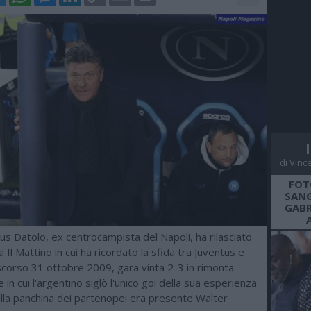
Link
di Vinc
FOT
SANG
GABR
s Datolo, ex centrocampista del Napoli, ha rilasciato
a Il Mattino in cui ha ricordato la sfida tra Juventus e
scorso 31 ottobre 2009, gara vinta 2-3 in rimonta
e in cui l'argentino siglò l'unico gol della sua esperienza
ulla panchina dei partenopei era presente Walter