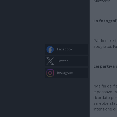
Mazzarri:
La fotografi
"Vado oltre i
spogliatoi. Fu
Facebook
Twitter
Lei partiva 
Instagram
"Ma fin dal fi
e pensavo "V
ricordato per
sarebbe stata
intenzione di