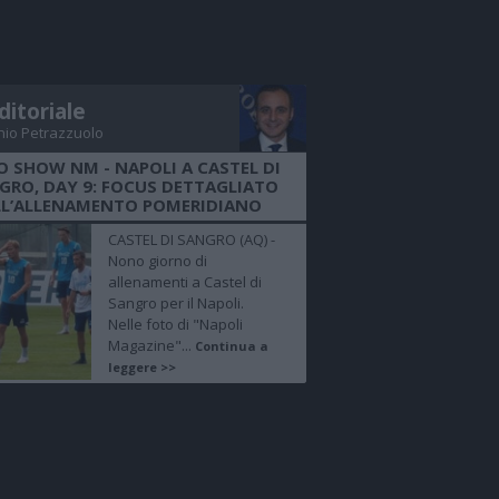
ditoriale
nio Petrazzuolo
O SHOW NM - NAPOLI A CASTEL DI
GRO, DAY 9: FOCUS DETTAGLIATO
LL’ALLENAMENTO POMERIDIANO
CASTEL DI SANGRO (AQ) -
Nono giorno di
allenamenti a Castel di
Sangro per il Napoli.
Nelle foto di "Napoli
Magazine"...
Continua a
leggere >>