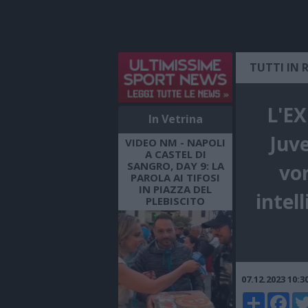
TUTTI IN 
L'EX
In Vetrina
Juv
VIDEO NM - NAPOLI
A CASTEL DI
SANGRO, DAY 9: LA
vor
PAROLA AI TIFOSI
IN PIAZZA DEL
intel
PLEBISCITO
07.12.2023 10:
Share
Faceboo
Twi