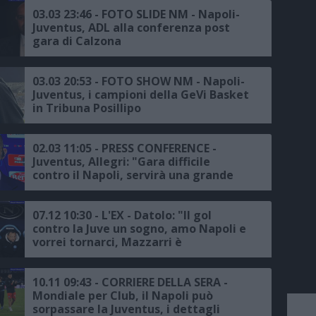
03.03 23:46 - FOTO SLIDE NM - Napoli-
Juventus, ADL alla conferenza post
gara di Calzona
03.03 20:53 - FOTO SHOW NM - Napoli-
Juventus, i campioni della GeVi Basket
in Tribuna Posillipo
02.03 11:05 - PRESS CONFERENCE -
Juventus, Allegri: "Gara difficile
contro il Napoli, servirà una grande
prestazione, parole di ADL? Non le
commento"
07.12 10:30 - L'EX - Datolo: "Il gol
contro la Juve un sogno, amo Napoli e
vorrei tornarci, Mazzarri è
intelligente, trasmette grinta e
voglia"
10.11 09:43 - CORRIERE DELLA SERA -
Mondiale per Club, il Napoli può
sorpassare la Juventus, i dettagli