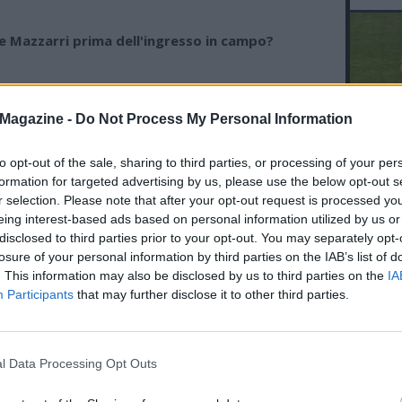
se Mazzarri prima dell'ingresso in campo?
 mi ha dato tantissima carica. Poi mi ha detto di
Magazine -
Do Not Process My Personal Information
esso, di pensare solo alle cose che avevamo provato
o e di divertirmi. Quando mi ha detto di entrare ho
to opt-out of the sale, sharing to third parties, or processing of your per
L'An
o che sarei stato l'uomo decisivo. Quella era la mia
formation for targeted advertising by us, please use the below opt-out s
del Nu
ilità di entrare nella storia del Napoli".
r selection. Please note that after your opt-out request is processed y
VID
eing interest-based ads based on personal information utilized by us or
D
disclosed to third parties prior to your opt-out. You may separately opt-
POM
o perché appena cinque minuti dopo il suo
losure of your personal information by third parties on the IAB’s list of
 campo ha segnato la rete del momentaneo
. This information may also be disclosed by us to third parties on the
IA
Participants
that may further disclose it to other third parties.
l è stato un sogno. In quel momento stavo
l Data Processing Opt Outs
ue grandi desideri: vestire la maglia del Napoli, quella