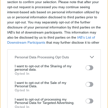
section to confirm your selection. Please note that after your
andando in Champions la società perde soldi ma parlare di vita
opt-out request is processed you may continue seeing
o di morte. Sono partite di calcio. Se cambio valutazione sui
interest-based ads based on personal information utilized by
miei calciatori? Io ho le idee chiarissime. Ma devo prima di
us or personal information disclosed to third parties prior to
tutto analizzare me stesso, ho fatto di tutto per provare a
your opt-out. You may separately opt-out of the further
portarli nelle condizioni mentali giuste. Mancanza della punta?
disclosure of your personal information by third parties on the
È inutile parlarne. Dovevo riuscire a fare bene questa partita e
IAB’s list of downstream participants. This information may
le altre per fare benissimo. Ora possiamo dire di aver fatto
also be disclosed by us to third parties on the
IAB’s List of
bene però poi non siamo lì dive la Juventus e i tifosi meritano".
Downstream Participants
that may further disclose it to other
third parties.
Personal Data Processing Opt Outs
I want to opt-out of the Sharing of my
personal data.
Opted In
I want to opt-out of the Sale of my
Personal Data.
Opted In
I want to opt-out of processing my
Personal Data for Targeted Advertising.
Opted In