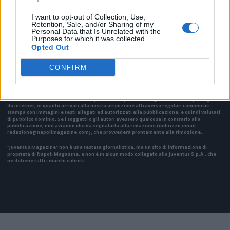
I want to opt-out of Collection, Use,
Retention, Sale, and/or Sharing of my
Personal Data that Is Unrelated with the
Purposes for which it was collected.
VAI ALLA VERSIONE CLASSICA
Opted Out
CONFIRM
Il materiale (testo, foto e video) consultabile in questo portale è di nostra proprietà.
Alcune foto (screenshot) ed articoli presenti su "Juventus Magazine" sono in parte giunti
da internet, in quanto arrivati alla nostra attenzione attraverso regolari comunicati
stampa con immagini e testi allegati ed autorizzati alla pubblicazione, e quindi valutati
di pubblico dominio. Se i soggetti o gli autori avessero qualcosa in contrario alla
pubblicazione, non avranno che da segnalarlo alla redazione (indirizzo email:
redazione@napolimagazine.com
), che provvederà prontamente alla rimozione.
"Juventus Magazine" non è una testata giornalistica, ma un sito di informazione di
proprietà di Napoli Magazine, e non è in alcun modo collegato alla Juventus S.p.A., che
ne detiene tutti i marchi e diritti.