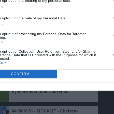
o opt-out of the Sharing of my personal data.
In
05.08 13:30 - AMICHEVOLI - Chelsea-
o opt-out of the Sale of my Personal Data.
Juventus, le formazioni ufficiali
In
to opt-out of processing my Personal Data for Targeted
ing.
05.08 10:37 - SKY - Juventus pronta ad
In
affondare il colpo Zirkzee: il
Manchester United apre al prestito
o opt-out of Collection, Use, Retention, Sale, and/or Sharing
ersonal Data that Is Unrelated with the Purposes for which it
lected.
05.08 07:45 - TUTTOSPORT - La Juve
Out
vuole regalare un'altra punta a
Spalletti: spunta un nuovo nome dalla
CONFIRM
Germania
04.08 19:40 - SKY - Borussia Dortmund
e Juventus su Konstantelias
04.08 18:51 - MEDIASET - Chelsea-