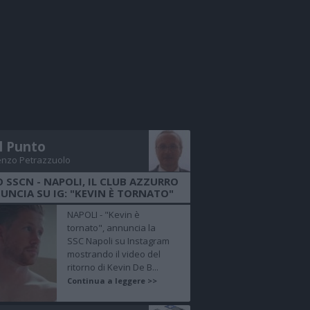
Il Punto
enzo Petrazzuolo
O SSCN - NAPOLI, IL CLUB AZZURRO
UNCIA SU IG: "KEVIN È TORNATO"
NAPOLI - "Kevin è
tornato", annuncia la
SSC Napoli su Instagram
mostrando il video del
ritorno di Kevin De B...
Continua a leggere >>