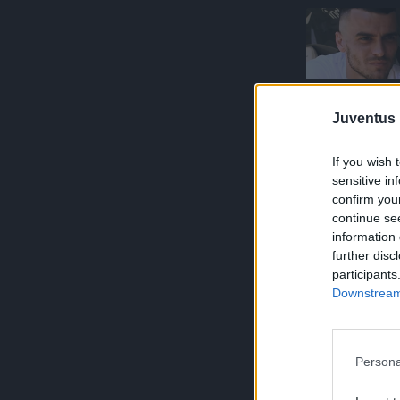
Juventus 
If you wish 
sensitive in
confirm you
continue se
information 
further disc
participants
Downstream 
Persona