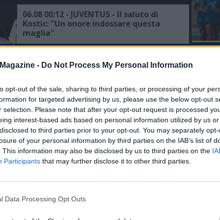
06.08 00:12 - JUVENTUS - Il saluto di
Kostic: "Un onore indossare questa
maglia"
L'An
05.08 22:25 - JUVENTUS - Zhegrova:
Magazine -
Do Not Process My Personal Information
del Nu
"Felice del gol, lavoro tutti i giorni per
migliorare"
VIDEO
GLI
to opt-out of the sale, sharing to third parties, or processing of your per
formation for targeted advertising by us, please use the below opt-out s
05.08 16:55 - SKY - Juventus, Spalletti:
r selection. Please note that after your opt-out request is processed y
"Con la società piena condivisione
eing interest-based ads based on personal information utilized by us or
delle idee, si continua a lavorare nella
disclosed to third parties prior to your opt-out. You may separately opt-
maniera corretta"
losure of your personal information by third parties on the IAB’s list of
. This information may also be disclosed by us to third parties on the
IA
05.08 15:45 - AMICHEVOLI - La Juventus
Participants
that may further disclose it to other third parties.
batte il Chelsea 1-0, super gol di
Zhegrova
l Data Processing Opt Outs
05.08 13:47 - SKY - PSG-Suzuki, la
trattativa va avanti: resta viva
l’ipotesi prestito alla Juventus