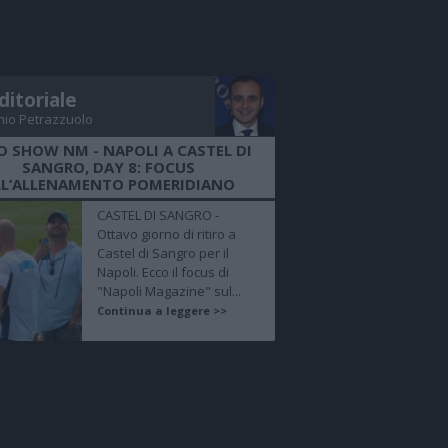
ditoriale
nio Petrazzuolo
O SHOW NM - NAPOLI A CASTEL DI
SANGRO, DAY 8: FOCUS
LL’ALLENAMENTO POMERIDIANO
CASTEL DI SANGRO -
Ottavo giorno di ritiro a
Castel di Sangro per il
Napoli. Ecco il focus di
"Napoli Magazine" sul...
Continua a leggere >>