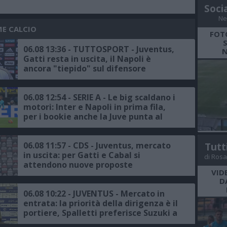
Soci
Ne
ME CALCIO
FOT
06.08 13:36 - TUTTOSPORT - Juventus,
N
Gatti resta in uscita, il Napoli è
ancora "tiepido" sul difensore
06.08 12:54 - SERIE A - Le big scaldano i
motori: Inter e Napoli in prima fila,
per i bookie anche la Juve punta al
podio
06.08 11:57 - CDS - Juventus, mercato
Tutt
in uscita: per Gatti e Cabal si
di Rosa
attendono nuove proposte
VID
D
06.08 10:22 - JUVENTUS - Mercato in
entrata: la priorità della dirigenza è il
portiere, Spalletti preferisce Suzuki a
Vicario