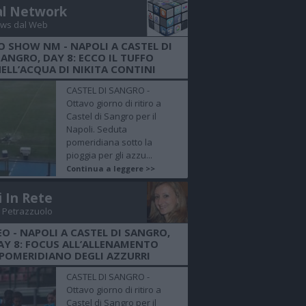
al Network
ws dal Web
O SHOW NM - NAPOLI A CASTEL DI
SANGRO, DAY 8: ECCO IL TUFFO
ELL’ACQUA DI NIKITA CONTINI
CASTEL DI SANGRO -
Ottavo giorno di ritiro a
Castel di Sangro per il
Napoli. Seduta
pomeridiana sotto la
pioggia per gli azzu...
Continua a leggere >>
i In Rete
 Petrazzuolo
EO - NAPOLI A CASTEL DI SANGRO,
AY 8: FOCUS ALL’ALLENAMENTO
POMERIDIANO DEGLI AZZURRI
CASTEL DI SANGRO -
Ottavo giorno di ritiro a
Castel di Sangro per il