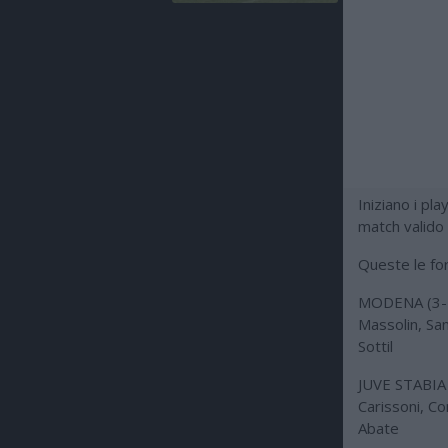
Iniziano i pl
match valido 
Queste le form
MODENA (3-5-
Massolin, San
Sottil
JUVE STABIA (
Carissoni, Co
Abate