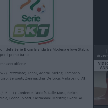
ayoff della Serie B con la sfida tra Modena e Juve Stabia,
per il primo turno.
di Vinc
VIDE
azioni ufficiali:
ANN
2): Pezzolato; Tonoli, Adorni, Nieling; Zampano,
toro, Sersanti, Zanimacchia; De Luca, Ambrosino. All.
3-5-1-1): Confente; Diakitè, Dalle Mura, Bellich;
rreia, Leone, Mosti, Cacciamani; Maistro; Okoro. All.