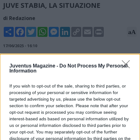
JUVE STABIA, LA SITUAZIONE
di Redazione
Share
Facebook
Twitter
WhatsApp
Messenger
LinkedIn
Copy
Email
Print
aA
Link
17/06/2025 - 16:10
Ignazio Abate e la Juve Stabia: l’ex allenatore della Ternana
portebbe ripartire dalla Serie B ed è sempre più propenso a
Juventus Magazine -
Do Not Process My Personal
Information
dare il suo “sì” al club di Castellammare di Stabia. La Juve
Stabia, nell’ultimo campionato di Serie B, ha raggiunto il quinto
posto con 55 punti in classifica. Nei giorni scorsi è arrivato
If you wish to opt-out of the sale, sharing to third parties, or
l’addio dell’ormai ex allenatore Guido Pagliuca che ha firmato
processing of your personal or sensitive information for
con l’Empoli. Adesso, dunque, la Juve Stabia è alla ricerca del
targeted advertising by us, please use the below opt-out
section to confirm your selection. Please note that after your
nuovo allenatore. Con Abate che è sempre più propenso a
opt-out request is processed you may continue seeing
dare il suo “sì” definitivo.
interest-based ads based on personal information utilized by
Fonte: gianlucadimarzio.com
us or personal information disclosed to third parties prior to
your opt-out. You may separately opt-out of the further
disclosure of your personal information by third parties on the