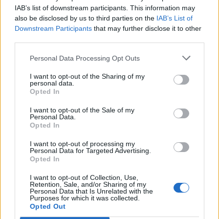
IAB’s list of downstream participants. This information may
also be disclosed by us to third parties on the
IAB’s List of
Downstream Participants
that may further disclose it to other
third parties.
Personal Data Processing Opt Outs
I want to opt-out of the Sharing of my
personal data.
Opted In
I want to opt-out of the Sale of my
Personal Data.
Opted In
VAI ALLA VERSIONE CLASSICA
I want to opt-out of processing my
Personal Data for Targeted Advertising.
Opted In
I want to opt-out of Collection, Use,
Retention, Sale, and/or Sharing of my
Personal Data that Is Unrelated with the
Il materiale (testo, foto e video) consultabile in questo portale è di nostra proprietà.
Purposes for which it was collected.
Alcune foto (screenshot) ed articoli presenti su "Juventus Magazine" sono in parte giunti
da internet, in quanto arrivati alla nostra attenzione attraverso regolari comunicati
Opted Out
stampa con immagini e testi allegati ed autorizzati alla pubblicazione, e quindi valutati
di pubblico dominio. Se i soggetti o gli autori avessero qualcosa in contrario alla