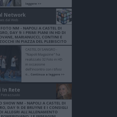
leggere >>
al Network
ws dal Web
 FOTO NM - NAPOLI A CASTEL DI
RO, DAY 9: I PRIMI PIANI IN HD DI
OVANE, MARIANUCCI, CONTINI E
OCCHI IN PIAZZA DEL PLEBISCITO
CASTEL DI SANGRO -
"Napoli Magazine" ha
realizzato 32 Foto in HD
in occasione
dell'incontro con i tifosi
e...
Continua a leggere >>
i In Rete
 Petrazzuolo
O SHOW NM - NAPOLI A CASTEL DI
O, DAY 9: DE BRUYNE E I CONSIGLI
DI ALLEGRI ALL’ALLENAMENTO
POMERIDIANO, LE IMMAGINI