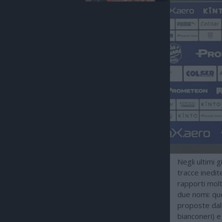
Negli ultimi 
tracce inedit
rapporti molto
due nomi: que
proposte dall
bianconeri) e