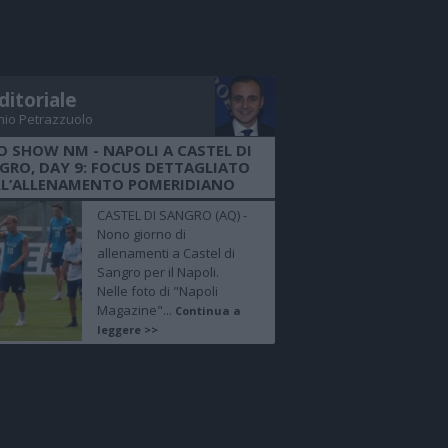
ditoriale
nio Petrazzuolo
O SHOW NM - NAPOLI A CASTEL DI
GRO, DAY 9: FOCUS DETTAGLIATO
LL’ALLENAMENTO POMERIDIANO
CASTEL DI SANGRO (AQ) -
Nono giorno di
allenamenti a Castel di
Sangro per il Napoli.
Nelle foto di "Napoli
Magazine"...
Continua a
leggere >>