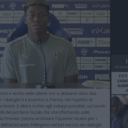
di Vinc
FOT
SANG
GABR
giorni e anche nelle ultime ore vi abbiamo dato due
e: i dialoghi tra Juventus e Parma, nel rispetto di
 buoni. E allora occhio agli sviluppi possibili, sul tavolo
lli del portiere Suzuki che sta riflettendo sulle
a Premier (senza archiviare l’opzione Vicario per i
 dell’attaccante Pellegrino nel bel mezzo dei dialoghi