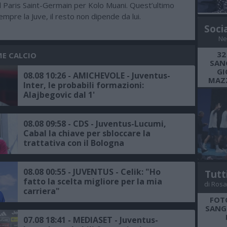
il Paris Saint-Germain per Kolo Muani. Quest’ultimo
mpre la Juve, il resto non dipende da lui.
Soci
Ne
32
ME CALCIO
SANG
GI
08.08 10:26 - AMICHEVOLE - Juventus-
MAZZ
Inter, le probabili formazioni:
Alajbegovic dal 1'
08.08 09:58 - CDS - Juventus-Lucumi,
Cabal la chiave per sbloccare la
trattativa con il Bologna
08.08 00:55 - JUVENTUS - Celik: "Ho
Tutt
fatto la scelta migliore per la mia
di Rosa
carriera"
FOT
SANGR
07.08 18:41 - MEDIASET - Juventus-