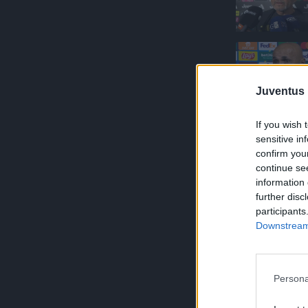
Juventus 
If you wish 
sensitive in
confirm you
continue se
information 
further disc
participants
Downstream 
Persona