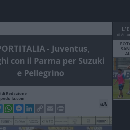
L'E
di Anto
FOT
PORTITALIA - Juventus,
SAN
A
ghi con il Parma per Suzuki
e Pellegrino
45 di Redazione
opedulla.com
aA
k
tter
WhatsApp
Messenger
LinkedIn
Copy
Email
Print
Link