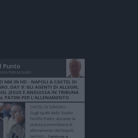
Il Punto
enzo Petrazzuolo
O NM IN HD - NAPOLI A CASTEL DI
RO, DAY 9: GLI AGENTI DI ALLEGRI,
IEL JESUS E ANGUISSA IN TRIBUNA
AL PATINI PER L'ALLENAMENTO
CASTEL DI SANGRO -
Sugli spalti dello Stadio
Teofilo Patini, durante la
seduta pomeridiana di
allenamento del Napoli,
nel non...
Continua a