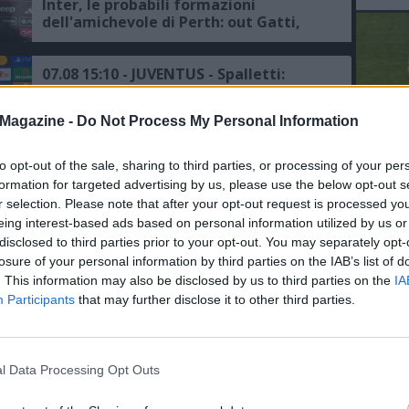
Inter, le probabili formazioni
dell'amichevole di Perth: out Gatti,
Pio-Idrissou coppia confermata
07.08 15:10 - JUVENTUS - Spalletti:
"Nessuno strascico dopo la
simulazione di Bastoni"
Magazine -
Do Not Process My Personal Information
07.08 14:42 - MEDIASET - Juventus,
to opt-out of the sale, sharing to third parties, or processing of your per
L'An
l'arrivo di Lucumí potrebbe sbloccare
formation for targeted advertising by us, please use the below opt-out s
del Nu
la cessione di Gatti
r selection. Please note that after your opt-out request is processed y
VID
eing interest-based ads based on personal information utilized by us or
D
disclosed to third parties prior to your opt-out. You may separately opt-
07.08 13:49 - AMICHEVOLI - Inter avanti
POM
losure of your personal information by third parties on the IAB’s list of
ma ad alta quota (2,13) nel derby
d’Italia con la Juve, il Milan insegue
. This information may also be disclosed by us to third parties on the
IA
contro il Chelsea
Participants
that may further disclose it to other third parties.
07.08 11:52 - CDS - Juventus, Lucumi dà
priorità assoluta ai bianconeri, ecco le
ultime
l Data Processing Opt Outs