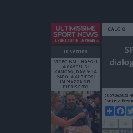
CALCIO
S
In Vetrina
dialo
VIDEO NM - NAPOLI
A CASTEL DI
SANGRO, DAY 9: LA
PAROLA AI TIFOSI
IN PIAZZA DEL
PLEBISCITO
06.07.2026 23:
Fonte: alfred
Share
Faceboo
Twi