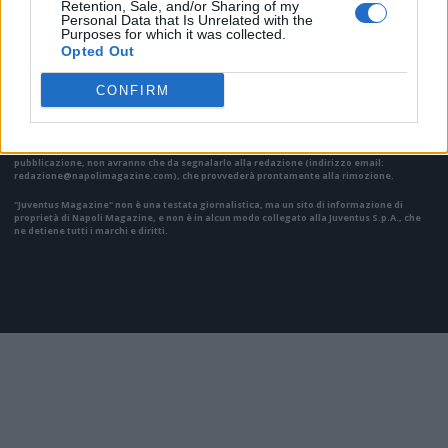
Retention, Sale, and/or Sharing of my
Personal Data that Is Unrelated with the
Purposes for which it was collected.
Opted Out
CONFIRM
Il materiale (testo, foto e video) consultabile in questo portale è di nostra proprietà.
Alcune foto (screenshot) ed articoli presenti su "Juventus Magazine" sono in parte giunti
da internet, in quanto arrivati alla nostra attenzione attraverso regolari comunicati
stampa con immagini e testi allegati ed autorizzati alla pubblicazione, e quindi valutati
di pubblico dominio. Se i soggetti o gli autori avessero qualcosa in contrario alla
pubblicazione, non avranno che da segnalarlo alla redazione (indirizzo email:
redazione@napolimagazine.com
), che provvederà prontamente alla rimozione.
"Juventus Magazine" non è una testata giornalistica, ma un sito di informazione di
proprietà di Napoli Magazine, e non è in alcun modo collegato alla Juventus S.p.A., che
ne detiene tutti i marchi e diritti.