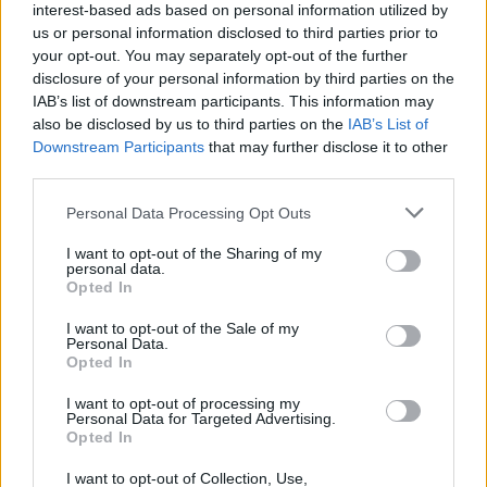
fronte del cartellino: con la Juventus non intenzionata a
interest-based ads based on personal information utilized by
compiere esborsi folli, spetterà proprio ad Alisson far valere il
us or personal information disclosed to third parties prior to
suo legame storico con il Liverpool per abbassare le pretese
your opt-out. You may separately opt-out of the further
economiche, attualmente fissate tra i 15 e i 20 milioni di euro,
disclosure of your personal information by third parties on the
e trasformare il suo desiderio in realtà.
IAB’s list of downstream participants. This information may
also be disclosed by us to third parties on the
IAB’s List of
Downstream Participants
that may further disclose it to other
third parties.
Personal Data Processing Opt Outs
I want to opt-out of the Sharing of my
personal data.
Opted In
I want to opt-out of the Sale of my
Personal Data.
Opted In
I want to opt-out of processing my
Personal Data for Targeted Advertising.
Opted In
I want to opt-out of Collection, Use,
VAI ALLA VERSIONE CLASSICA