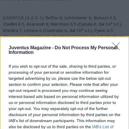
JUVENTUS (4-2-3-1): Buffon 6; Lichtsteiner 6, Bonucci 6.5,
Chiellini 6.5, Asamoah 6; Marchisio 6.5 (Dybala 6, dal 34° s.t.),
Khedira 7; Lemina 6 (Cuadrado 6, dal 16° s.t.), Pjanic 6.5
(Rincon s.v., dal 40° s.t.), Mandzukic 6.5; Higuain 6.5. All. Allegri
6.5
Juventus Magazine -
Do Not Process My Personal
Information
Panchina: Neto, Audero, Benatia, Barzagli, Alex Sandro,
If you wish to opt-out of the sale, sharing to third parties, or
Rugani, Dani Alves, Sturaro, Mandragora.
processing of your personal or sensitive information for
targeted advertising by us, please use the below opt-out
section to confirm your selection. Please note that after your
ARBITRO Daniele ORSATO di Schio (Assistenti: Di Fiore-
opt-out request is processed you may continue seeing
Manganelli. IV uomo: Cariolato. Arbitri di porta: Rocchi-
interest-based ads based on personal information utilized by
Damato): Lascia correre l'azione. 6
us or personal information disclosed to third parties prior to
your opt-out. You may separately opt-out of the further
disclosure of your personal information by third parties on the
LA DIRETTA ONLINE DI "NAPOLI MAGAZINE"
IAB’s list of downstream participants. This information may
also be disclosed by us to third parties on the
IAB’s List of