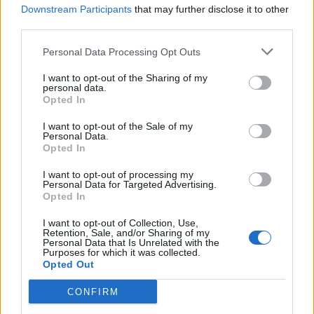
Downstream Participants
that may further disclose it to other
third parties.
PRIMO TEMPO
Personal Data Processing Opt Outs
I want to opt-out of the Sharing of my
Napoli-Juventus 0-0, 1° minuto: Nel Napoli Strinic e Rafael
personal data.
titolari, Reina dalla panchina.
Opted In
I want to opt-out of the Sale of my
Personal Data.
Opted In
Napoli-Juventus 0-0, 4° minuto: Traversone di Insigne, esce
Buffon.
I want to opt-out of processing my
Personal Data for Targeted Advertising.
Opted In
Napoli-Juventus 0-1, 6° minuto: Uno-due, Higuain per
I want to opt-out of Collection, Use,
Retention, Sale, and/or Sharing of my
KHEDIRA che di destro buca Rafael.
Personal Data that Is Unrelated with the
Purposes for which it was collected.
Opted Out
Napoli-Juventus 0-1, 15° minuto: Cross in mezzo di Higuain
CONFIRM
dalla sinistra, Koulibaly anticipa Rafael.