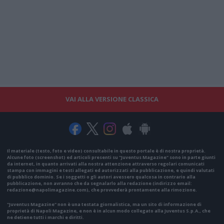
VAI ALLA VERSIONE CLASSICA
Il materiale (testo, foto e video) consultabile in questo portale è di nostra proprietà.
Alcune foto (screenshot) ed articoli presenti su "Juventus Magazine" sono in parte giunti
da internet, in quanto arrivati alla nostra attenzione attraverso regolari comunicati
stampa con immagini e testi allegati ed autorizzati alla pubblicazione, e quindi valutati
di pubblico dominio. Se i soggetti o gli autori avessero qualcosa in contrario alla
pubblicazione, non avranno che da segnalarlo alla redazione (indirizzo email:
redazione@napolimagazine.com
), che provvederà prontamente alla rimozione.
"Juventus Magazine" non è una testata giornalistica, ma un sito di informazione di
proprietà di Napoli Magazine, e non è in alcun modo collegato alla Juventus S.p.A., che
ne detiene tutti i marchi e diritti.