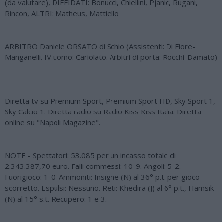
(da valutare), DIFFIDATI: Bonucci, Chiellini, Pjanic, Rugani,
Rincon, ALTRI: Matheus, Mattiello
ARBITRO Daniele ORSATO di Schio (Assistenti: Di Fiore-
Manganelli. IV uomo: Cariolato. Arbitri di porta: Rocchi-Damato)
Diretta tv su Premium Sport, Premium Sport HD, Sky Sport 1,
Sky Calcio 1. Diretta radio su Radio Kiss Kiss Italia. Diretta
online su "Napoli Magazine".
NOTE - Spettatori: 53.085 per un incasso totale di
2.343.387,70 euro. Falli commessi: 10-9. Angoli: 5-2.
Fuorigioco: 1-0. Ammoniti: Insigne (N) al 36° p.t. per gioco
scorretto. Espulsi: Nessuno. Reti: Khedira (J) al 6° p.t., Hamsik
(N) al 15° s.t. Recupero: 1 e 3.