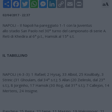
Share
Facebook
Twitter
WhatsApp
Messenger
LinkedIn
Copy
Email
Print
aA
Link
02/04/2017 - 22:37
NAPOLI - Il Napoli ha pareggiato 1-1 con la Juventus
allo stadio San Paolo nel 30° turno del campionato di serie A.
Reti di Khedira al 6° p.t., Hamsik al 15° s.t.
IL TABELLINO
NAPOLI (4-3-3): 1 Rafael; 2 Hysaj, 33 Albiol, 25 Koulibaly, 3
Strinic (31 Ghoulam, dal 34° s.t.); 5 Allan (20 Zielinski, dal 23°
s.t.), 8 Jorginho, 17 Hamsik (30 Rog, dal 31° s.t.); 7 Callejon, 14
Mertens, 24 Insigne.
Panchina: 25 Reina, 22 Sepe, 11 Maggio, 19 Maksimovic, 21