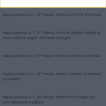
Napoli-Juventus 0-1, 20° minuto: Destro sul fondo di Hamsik,
Napoli-Juventus 0-1, 21° minuto: Cross di Callejon, Chiellini di
testa manda in angolo sfiorando l'autogol.
Napoli-Juventus 0-1, 30° minuto: Destro sul fondo di Hamsik.
Napoli-Juventus 0-1, 33° minuto: Sinistro centrale di Mertens,
para Buffon.
Napoli-Juventus 0-1, 36° minuto: AMMONITO Insigne per
aver allontanato il pallone.