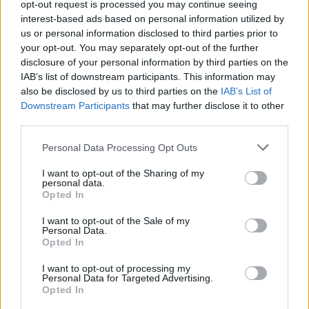
Il centrocampista serbo è in contatto con alcuni calciatori
opt-out request is processed you may continue seeing
bianconeri e apre alla destinazione.
interest-based ads based on personal information utilized by
us or personal information disclosed to third parties prior to
L’idea della Juventus sarebbe quella di bloccarlo ora per
your opt-out. You may separately opt-out of the further
giugno ma il ragazzo preme per lasciare…
disclosure of your personal information by third parties on the
IAB’s list of downstream participants. This information may
— Matteo Moretto (@MatteMoretto)
January 11, 2024
also be disclosed by us to third parties on the
IAB’s List of
Downstream Participants
that may further disclose it to other
third parties.
Personal Data Processing Opt Outs
I want to opt-out of the Sharing of my
personal data.
Opted In
I want to opt-out of the Sale of my
Personal Data.
Opted In
I want to opt-out of processing my
Personal Data for Targeted Advertising.
Opted In