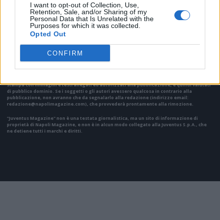
I want to opt-out of Collection, Use,
Retention, Sale, and/or Sharing of my
VAI ALLA VERSIONE CLASSICA
Personal Data that Is Unrelated with the
Purposes for which it was collected.
Opted Out
CONFIRM
Il materiale (testo, foto e video) consultabile in questo portale è di nostra proprietà.
Alcune foto (screenshot) ed articoli presenti su "Juventus Magazine" sono in parte giunti
da internet, in quanto arrivati alla nostra attenzione attraverso regolari comunicati
stampa con immagini e testi allegati ed autorizzati alla pubblicazione, e quindi valutati
di pubblico dominio. Se i soggetti o gli autori avessero qualcosa in contrario alla
pubblicazione, non avranno che da segnalarlo alla redazione (indirizzo email:
redazione@napolimagazine.com
), che provvederà prontamente alla rimozione.
"Juventus Magazine" non è una testata giornalistica, ma un sito di informazione di
proprietà di Napoli Magazine, e non è in alcun modo collegato alla Juventus S.p.A., che
ne detiene tutti i marchi e diritti.