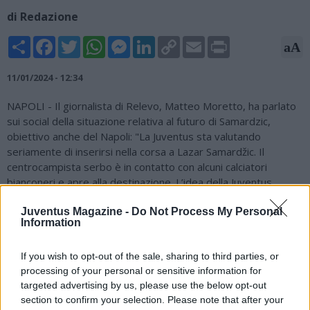
di Redazione
Share
Facebook
Twitter
WhatsApp
Messenger
LinkedIn
Copy
Email
Print
aA
Link
11/01/2024 - 12:34
NAPOLI - Il giornalista di Relevo, Matteo Moretto, ha parlato
sui social della situazione relativa al futuro di Samardzic,
obiettivo anche del Napoli: "La Juventus sta valutando
seriamente di inserirsi nella corsa a Lazar Samardžic. Il
centrocampista serbo è in contatto con alcuni calciatori
bianconeri e apre alla destinazione. L’idea della Juventus
sarebbe quella di bloccarlo ora per giugno ma il ragazzo
preme per lasciare Udine già da ora".
Juventus Magazine -
Do Not Process My Personal
Information
If you wish to opt-out of the sale, sharing to third parties, or
La Juventus sta valutando seriamente di inserirsi nella corsa a
processing of your personal or sensitive information for
Lazar Samardžic.
targeted advertising by us, please use the below opt-out
section to confirm your selection. Please note that after your